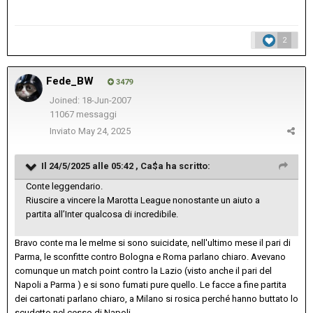
2
Fede_BW
3479
Joined: 18-Jun-2007
11067 messaggi
Inviato
May 24, 2025
Il 24/5/2025 alle 05:42 ,
Ca$a
ha scritto:
Conte leggendario.
Riuscire a vincere la Marotta League nonostante un aiuto a
partita all’Inter qualcosa di incredibile.
Bravo conte ma le melme si sono suicidate, nell'ultimo mese il pari di
Parma, le sconfitte contro Bologna e Roma parlano chiaro. Avevano
comunque un match point contro la Lazio (visto anche il pari del
Napoli a Parma ) e si sono fumati pure quello. Le facce a fine partita
dei cartonati parlano chiaro, a Milano si rosica perché hanno buttato lo
scudetto nel cesso di Napoli.