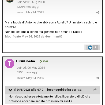
Joined: 31-Aug-2008
12019 messaggi
Inviato
May 24, 2025
Ma la faccia di Antonio che abbraccia Aurelio? Un misto tra schifo e
ribrezzo.
Non so se torna a Torino ma ,per me, non rimane a Napoli
Modificato
May 24, 2025
da devilman82
1
TurinGoeba
3261
Joined: 06-May-2024
6950 messaggi
Inviato
May 24, 2025
Il 24/5/2025 alle 07:01 ,
iosonogobbo
ha scritto:
Non riesco ad essere totalmente felice. Il pensiero di ciò che
potrebbe accadere sabato prossimo mi assilla.