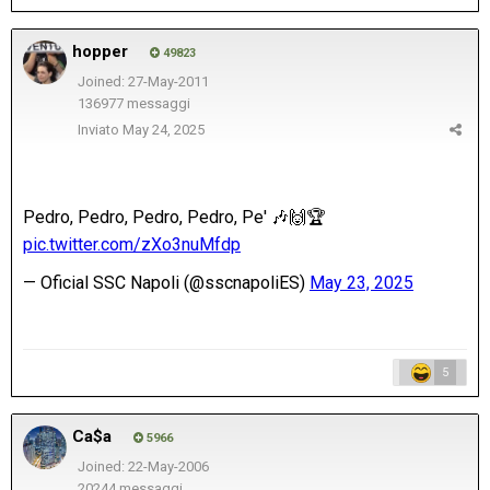
hopper
49823
Joined: 27-May-2011
136977 messaggi
Inviato
May 24, 2025
5
Ca$a
5966
Joined: 22-May-2006
20244 messaggi