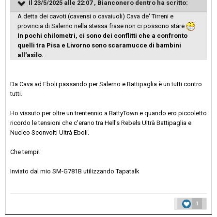
Il 23/5/2025 alle 22:07 ,
Bianconero dentro
ha scritto:
A detta dei cavoti (cavensi o cavaiuoli) Cava de' Tirreni e
provincia di Salerno nella stessa frase non ci possono stare
In pochi chilometri, ci sono dei conflitti che a confronto
quelli tra Pisa e Livorno sono scaramucce di bambini
all'asilo.
Da Cava ad Eboli passando per Salerno e Battipaglia è un tutti contro
tutti.
Ho vissuto per oltre un trentennio a BattyTown e quando ero piccoletto
ricordo le tensioni che c'erano tra Hell's Rebels Ultrà Battipaglia e
Nucleo Sconvolti Ultrà Eboli.
Che tempi!
Inviato dal mio SM-G781B utilizzando Tapatalk
1