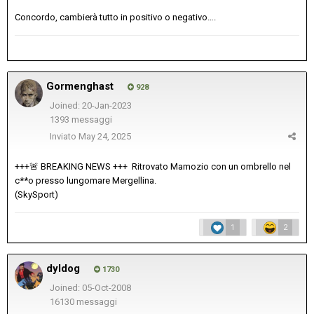
Concordo, cambierà tutto in positivo o negativo….
Gormenghast
928
Joined: 20-Jan-2023
1393 messaggi
Inviato
May 24, 2025
+++
🚨
BREAKING NEWS +++ Ritrovato Mamozio con un ombrello nel
c**o presso lungomare Mergellina.
(SkySport)
1
2
dyldog
1730
Joined: 05-Oct-2008
16130 messaggi