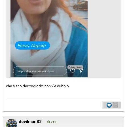
che siano dei trogloditi non v’è dubbio.
3
devilman82
2111