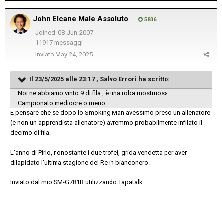
John Elcane Male Assoluto
5836
Joined: 08-Jun-2007
11917 messaggi
Inviato
May 24, 2025
Il 23/5/2025 alle 23:17 ,
Salvo Errori
ha scritto:
Noi ne abbiamo vinto 9 di fila , è una roba mostruosa
Campionato mediocre o meno...
E pensare che se dopo lo Smoking Man avessimo preso un allenatore
(e non un apprendista allenatore) avremmo probabilmente infilato il
decimo di fila.
L'anno di Pirlo, nonostante i due trofei, grida vendetta per aver
dilapidato l'ultima stagione del Re in bianconero.
Inviato dal mio SM-G781B utilizzando Tapatalk