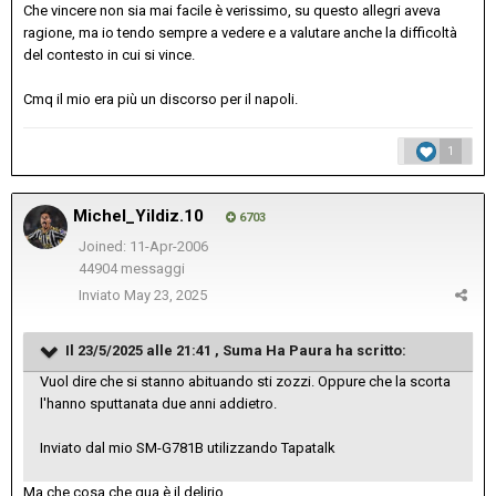
Che vincere non sia mai facile è verissimo, su questo allegri aveva
ragione, ma io tendo sempre a vedere e a valutare anche la difficoltà
del contesto in cui si vince.
Cmq il mio era più un discorso per il napoli.
1
Michel_Yildiz.10
6703
Joined: 11-Apr-2006
44904 messaggi
Inviato
May 23, 2025
Il 23/5/2025 alle 21:41 ,
Suma Ha Paura
ha scritto:
Vuol dire che si stanno abituando sti zozzi. Oppure che la scorta
l'hanno sputtanata due anni addietro.
Inviato dal mio SM-G781B utilizzando Tapatalk
Ma che cosa che qua è il delirio