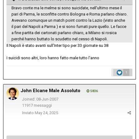
Bravo conte ma le melme si sono suicidate, nell'ultimo mese il
pari di Parma, le sconfitte contro Bologna e Roma parlano chiaro.
Avevano comunque un match point contro la Lazio (visto anche
il pari del Napoli a Parma ) e si sono fumati pure quello. Le facce
a fine partita dei cartonati parlano chiaro, a Milano si rosica
perché hanno buttato lo scudetto nel cesso di Napoli.
Il Napoli è stato avanti sull'Inter tipo per 33 giornate su 38
I suicidi sono altri, loro hanno fatto male tutto l'anno
1
John Elcane Male Assoluto
5836
Joined: 08-Jun-2007
11917 messaggi
Inviato
May 24, 2025