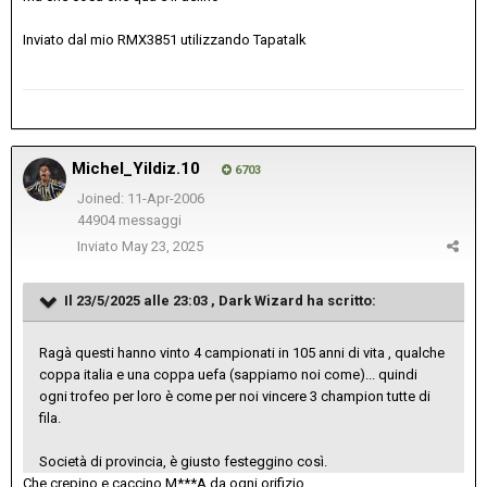
Inviato dal mio RMX3851 utilizzando Tapatalk
Michel_Yildiz.10
6703
Joined: 11-Apr-2006
44904 messaggi
Inviato
May 23, 2025
Il 23/5/2025 alle 23:03 ,
Dark Wizard
ha scritto:
Ragà questi hanno vinto 4 campionati in 105 anni di vita , qualche
coppa italia e una coppa uefa (sappiamo noi come)... quindi
ogni trofeo per loro è come per noi vincere 3 champion tutte di
fila.
Società di provincia, è giusto festeggino così.
Che crepino e caccino M***A da ogni orifizio