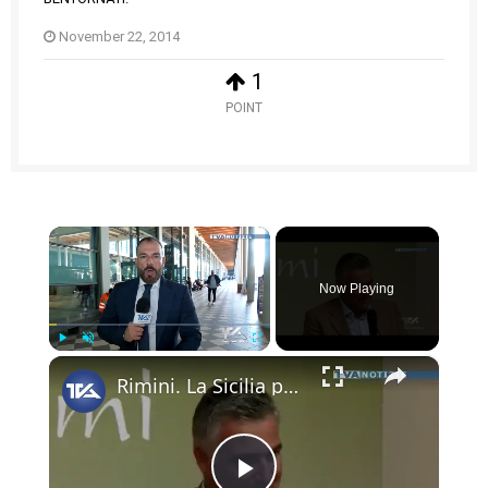
November 22, 2014
1
POINT
×
Now Playing
×
Play
Unmute
Fullscreen
Rimini. La Sicilia protagonista al Macfrut 2026. Ieri l’inaugurazione alla presenza del ministro Lo