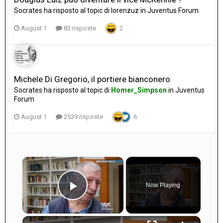
Socrates
ha risposto al topic di
lorenzuz
in
Juventus Forum
August 1
83 risposte
2
Michele Di Gregorio, il portiere bianconero
Socrates
ha risposto al topic di
Homer_Simpson
in
Juventus
Forum
August 1
2539 risposte
6
×
Now Playing
Play Video
×