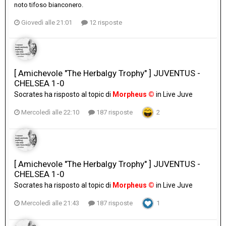
noto tifoso bianconero.
Giovedì alle 21:01
12 risposte
[ Amichevole "The Herbalgy Trophy" ] JUVENTUS -
CHELSEA 1-0
Socrates
ha risposto al topic di
Morpheus ©
in
Live Juve
Mercoledì alle 22:10
187 risposte
2
[ Amichevole "The Herbalgy Trophy" ] JUVENTUS -
CHELSEA 1-0
Socrates
ha risposto al topic di
Morpheus ©
in
Live Juve
Mercoledì alle 21:43
187 risposte
1