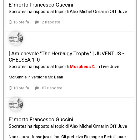
E' morto Francesco Guccini
Socrates
ha risposto al topic di
Alex Michel Omar
in
Off Juve
16 ore fa
12 risposte
[ Amichevole "The Herbalgy Trophy" ] JUVENTUS -
CHELSEA 1-0
Socrates
ha risposto al topic di
Morpheus ©
in
Live Juve
McKennie in versione Mr. Bean
18 ore fa
187 risposte
E' morto Francesco Guccini
Socrates
ha risposto al topic di
Alex Michel Omar
in
Off Juve
Non sapevo fosse juventino. Gli preferivo Pierangelo Bertoli, pure