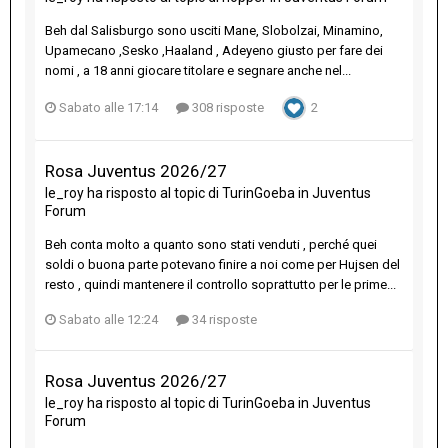
Beh dal Salisburgo sono usciti Mane, Slobolzai, Minamino,
Upamecano ,Sesko ,Haaland , Adeyeno giusto per fare dei
nomi , a 18 anni giocare titolare e segnare anche nel...
Sabato alle 17:14
308 risposte
2
Rosa Juventus 2026/27
le_roy
ha risposto al topic di
TurinGoeba
in
Juventus
Forum
Beh conta molto a quanto sono stati venduti , perché quei
soldi o buona parte potevano finire a noi come per Hujsen del
resto , quindi mantenere il controllo soprattutto per le prime...
Sabato alle 12:24
34 risposte
Rosa Juventus 2026/27
le_roy
ha risposto al topic di
TurinGoeba
in
Juventus
Forum