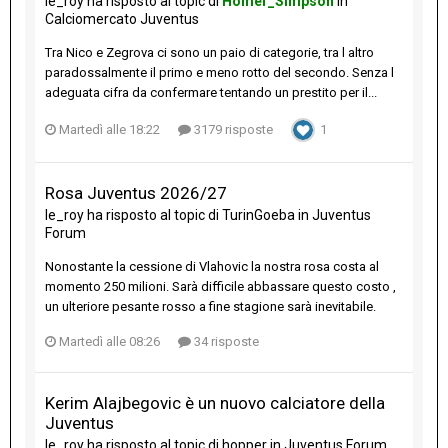
le_roy
ha risposto al topic di
Homer_Simpson
in
Calciomercato Juventus
Tra Nico e Zegrova ci sono un paio di categorie, tra l altro
paradossalmente il primo e meno rotto del secondo. Senza l
adeguata cifra da confermare tentando un prestito per il...
Martedì alle 18:22
3179 risposte
1
Rosa Juventus 2026/27
le_roy
ha risposto al topic di
TurinGoeba
in
Juventus
Forum
Nonostante la cessione di Vlahovic la nostra rosa costa al
momento 250 milioni. Sarà difficile abbassare questo costo ,
un ulteriore pesante rosso a fine stagione sarà inevitabile.
Martedì alle 08:26
34 risposte
Kerim Alajbegovic è un nuovo calciatore della
Juventus
le_roy
ha risposto al topic di
hopper
in
Juventus Forum