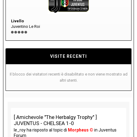
Livello
Juventino Le Roi
VISITE RECENTI
Il blocco dei visitatori recenti è disabilitato e non viene mostrato ad
altri utenti.
[ Amichevole "The Herbalgy Trophy" ]
JUVENTUS - CHELSEA 1-0
le_roy
ha risposto al topic di
Morpheus ©
in
Juventus
Forum