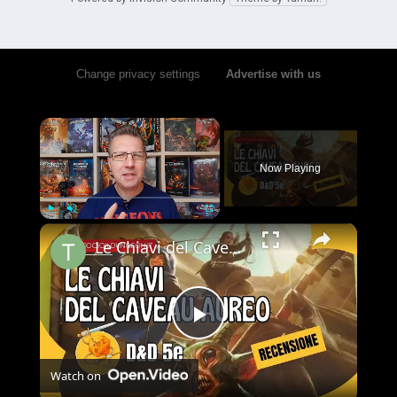
Change privacy settings
•
Advertise with us
×
Now Playing
×
Play
Unmute
Fullscreen
Le Chiavi del Caveau Aureo: Recensione (Avventura D&D 5e)
Play
Watch on
Video