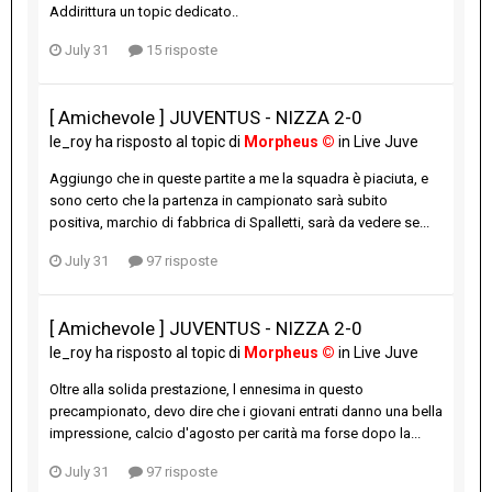
Addirittura un topic dedicato..
July 31
15 risposte
[ Amichevole ] JUVENTUS - NIZZA 2-0
le_roy
ha risposto al topic di
Morpheus ©
in
Live Juve
Aggiungo che in queste partite a me la squadra è piaciuta, e
sono certo che la partenza in campionato sarà subito
positiva, marchio di fabbrica di Spalletti, sarà da vedere se...
July 31
97 risposte
[ Amichevole ] JUVENTUS - NIZZA 2-0
le_roy
ha risposto al topic di
Morpheus ©
in
Live Juve
Oltre alla solida prestazione, l ennesima in questo
precampionato, devo dire che i giovani entrati danno una bella
impressione, calcio d'agosto per carità ma forse dopo la...
July 31
97 risposte