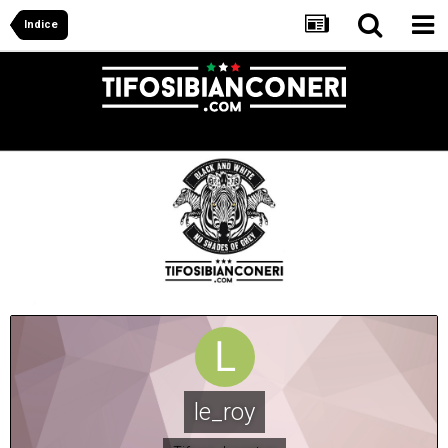
Indice
le_roy