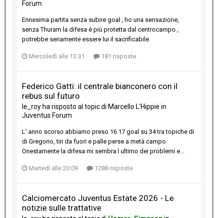
Forum
Ennesima partita senza subire goal , ho una sensazione,
senza Thuram la difesa è più protetta dal centrocampo ,
potrebbe seriamente essere lui il sacrificabile.
Mercoledì alle 13:31
181 risposte
Federico Gatti: il centrale bianconero con il
rebus sul futuro
le_roy
ha risposto al topic di
Marcello L'Hippie
in
Juventus Forum
L' anno scorso abbiamo preso 16 17 goal su 34 tra topiche di
di Gregorio, tiri da fuori e palle perse a metà campo.
Onestamente la difesa mi sembra l ultimo dei problemi e...
Martedì alle 20:09
1288 risposte
Calciomercato Juventus Estate 2026 - Le
notizie sulle trattative