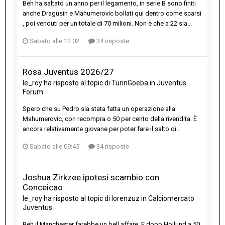
Beh ha saltato un anno per il legamento, in serie B sono finiti
anche Dragusin e Mahumerovic bollati qui dentro come scarsi
, poi venduti per un totale di 70 milioni. Non è che a 22 sia...
Sabato alle 12:02
34 risposte
Rosa Juventus 2026/27
le_roy
ha risposto al topic di
TurinGoeba
in
Juventus
Forum
Spero che su Pedro sia stata fatta un operazione alla
Mahumerovic, con recompra o 50 per cento della rivendita. È
ancora relativamente giovane per poter fare il salto di...
Sabato alle 09:45
34 risposte
Joshua Zirkzee ipotesi scambio con
Conceicao
le_roy
ha risposto al topic di
lorenzuz
in
Calciomercato
Juventus
Beh il Manchester farebbe un bell affare. E dopo Hojlund a 50