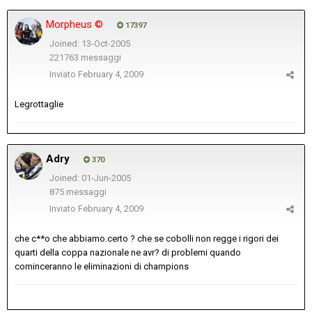
Morpheus ©
17397
Joined: 13-Oct-2005
221763 messaggi
Inviato
February 4, 2009
Legrottaglie
Adry
370
Joined: 01-Jun-2005
875 messaggi
Inviato
February 4, 2009
che c**o che abbiamo.certo ? che se cobolli non regge i rigori dei
quarti della coppa nazionale ne avr? di problemi quando
cominceranno le eliminazioni di champions