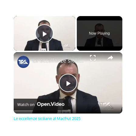
×
Now Playing
Play Video
×
Le eccellenze siciliane al Macfrut 2025
Play
Watch on
Video
Le eccellenze siciliane al Macfrut 2025