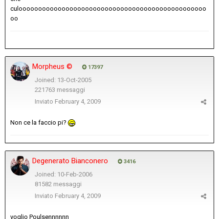
culoooooooooooooooooooooooooooooooooooooooooooooooo
oo
Morpheus ©
17397
Joined: 13-Oct-2005
221763 messaggi
Inviato
February 4, 2009
Non ce la faccio pi?
Degenerato Bianconero
3416
Joined: 10-Feb-2006
81582 messaggi
Inviato
February 4, 2009
voglio Poulsennnnnn