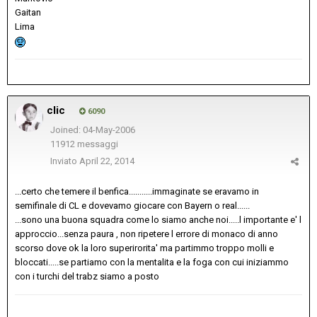
Gaitan
Lima
clic
6090
Joined: 04-May-2006
11912 messaggi
Inviato
April 22, 2014
...certo che temere il benfica...........immaginate se eravamo in
semifinale di CL e dovevamo giocare con Bayern o real......
...sono una buona squadra come lo siamo anche noi.....l importante e' l
approccio...senza paura , non ripetere l errore di monaco di anno
scorso dove ok la loro superirorita' ma partimmo troppo molli e
bloccati.....se partiamo con la mentalita e la foga con cui iniziammo
con i turchi del trabz siamo a posto