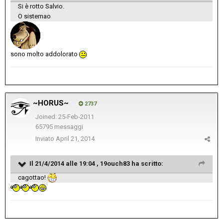
Si è rotto Salvio.
O sistemao
sono molto addolorato
~HORUS~
2737
Joined: 25-Feb-2011
65795 messaggi
Inviato
April 21, 2014
Il 21/4/2014 alle 19:04 , 19ouch83 ha scritto:
cagottao!