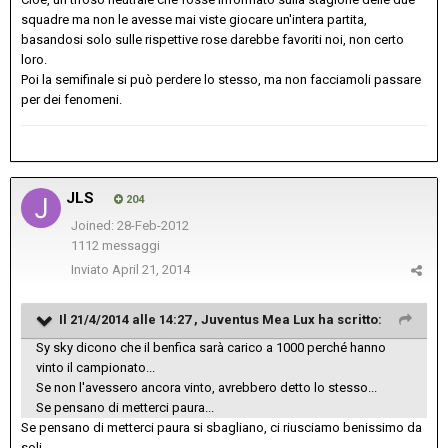
squadre ma non le avesse mai viste giocare un'intera partita,
basandosi solo sulle rispettive rose darebbe favoriti noi, non certo
loro.
Poi la semifinale si può perdere lo stesso, ma non facciamoli passare
per dei fenomeni.
JLS
204
Joined: 28-Feb-2012
1112 messaggi
Inviato
April 21, 2014
Il 21/4/2014 alle 14:27 , Juventus Mea Lux ha scritto:
Sy sky dicono che il benfica sarà carico a 1000 perché hanno
vinto il campionato...
Se non l'avessero ancora vinto, avrebbero detto lo stesso...
Se pensano di metterci paura...
Se pensano di metterci paura si sbagliano, ci riusciamo benissimo da
soli