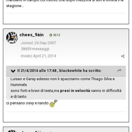
stagione...
chees_9àin
9513
Joined: 23-Sep-2007
58459 messaggi
Inviato
April 21, 2014
Il 21/4/2014 alle 17:48 , blackewhite ha scritto:
Luisao e Garay adesso non li spacciamo come Thiago Silva e
Hummels
sono forti e bravi di testa,ma
presi in velocità
vanno in difficoltà
e di tanto
ci pensano osvy e nando