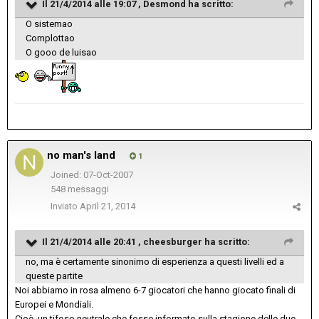
Il 21/4/2014 alle 19:07 , Desmond ha scritto:
O sistemao
Complottao
O gooo de luisao
no man's land
1
Joined: 07-Oct-2007
548 messaggi
Inviato
April 21, 2014
Il 21/4/2014 alle 20:41 , cheesburger ha scritto:
no, ma è certamente sinonimo di esperienza a questi livelli ed a
queste partite
Noi abbiamo in rosa almeno 6-7 giocatori che hanno giocato finali di
Europei e Mondiali.
Cioè, un tifoso neutrale che fosse informato sulla stagione delle due