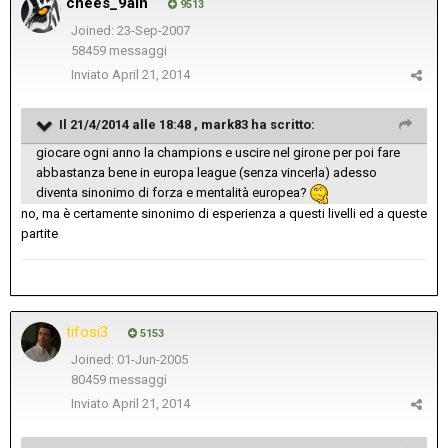
chees_9àin
9513
Joined: 23-Sep-2007
58459 messaggi
Inviato
April 21, 2014
Il 21/4/2014 alle 18:48 , mark83 ha scritto:
giocare ogni anno la champions e uscire nel girone per poi fare
abbastanza bene in europa league (senza vincerla) adesso
diventa sinonimo di forza e mentalità europea?
no, ma è certamente sinonimo di esperienza a questi livelli ed a queste
partite
tifosi3
5153
Joined: 01-Jun-2005
80459 messaggi
Inviato
April 21, 2014