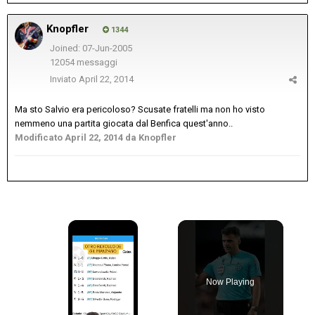
Knopfler
1344
Joined: 07-Jun-2005
12054 messaggi
Inviato
April 22, 2014
Ma sto Salvio era pericoloso? Scusate fratelli ma non ho visto
nemmeno una partita giocata dal Benfica quest'anno..
Modificato
April 22, 2014
da Knopfler
×
Now Playing