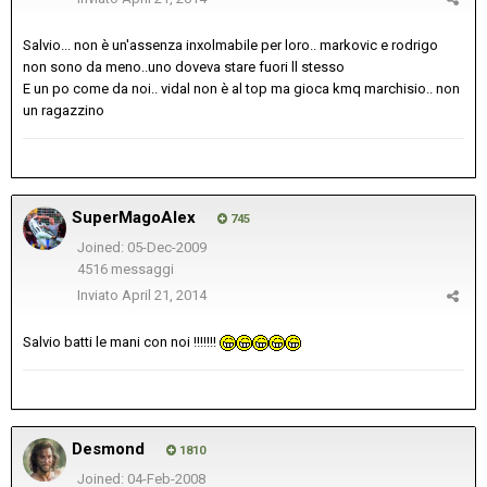
Salvio... non è un'assenza inxolmabile per loro.. markovic e rodrigo
non sono da meno..uno doveva stare fuori ll stesso
E un po come da noi.. vidal non è al top ma gioca kmq marchisio.. non
un ragazzino
SuperMagoAlex
745
Joined: 05-Dec-2009
4516 messaggi
Inviato
April 21, 2014
Salvio batti le mani con noi !!!!!!!
Desmond
1810
Joined: 04-Feb-2008