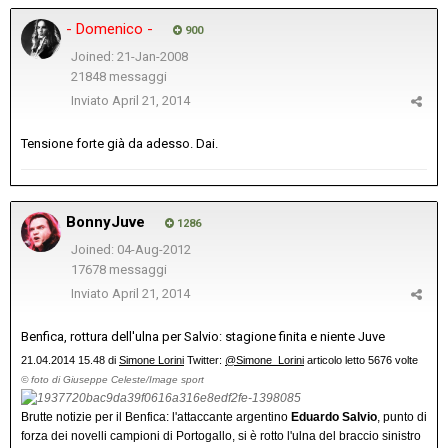
- Domenico -
900
Joined: 21-Jan-2008
21848 messaggi
Inviato
April 21, 2014
Tensione forte già da adesso. Dai.
BonnyJuve
1286
Joined: 04-Aug-2012
17678 messaggi
Inviato
April 21, 2014
Benfica, rottura dell'ulna per Salvio: stagione finita e niente Juve
21.04.2014 15.48 di
Simone Lorini
Twitter:
@Simone_Lorini
articolo letto 5676 volte
© foto di Giuseppe Celeste/Image sport
Brutte notizie per il Benfica: l'attaccante argentino
Eduardo Salvio
, punto di
forza dei novelli campioni di Portogallo, si è rotto l'ulna del braccio sinistro