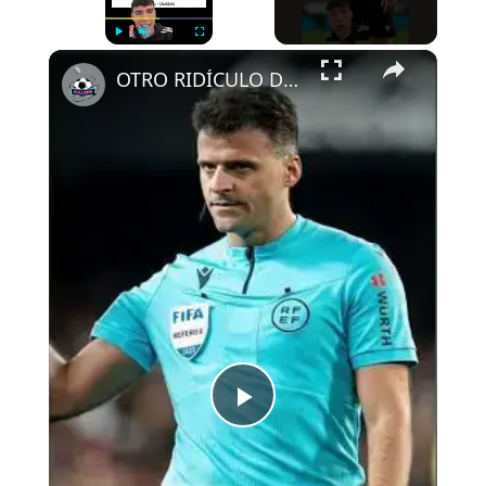
×
Play
Unmute
Fullscreen
OTRO RIDÍCULO DE GIL MANZANO
Play