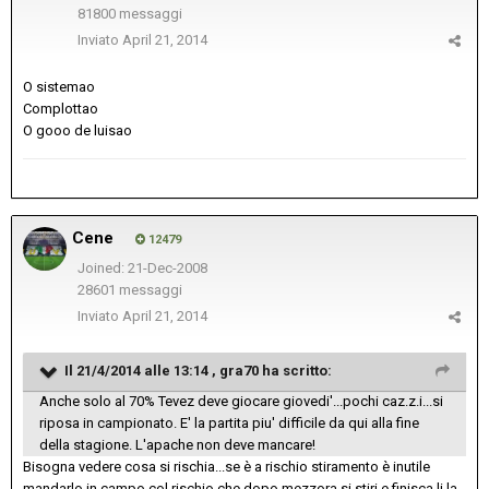
81800 messaggi
Inviato
April 21, 2014
O sistemao
Complottao
O gooo de luisao
Cene
12479
Joined: 21-Dec-2008
28601 messaggi
Inviato
April 21, 2014
Il 21/4/2014 alle 13:14 , gra70 ha scritto:
Anche solo al 70% Tevez deve giocare giovedi'...pochi caz.z.i...si
riposa in campionato. E' la partita piu' difficile da qui alla fine
della stagione. L'apache non deve mancare!
Bisogna vedere cosa si rischia...se è a rischio stiramento è inutile
mandarlo in campo col rischio che dopo mezzora si stiri e finisca li la