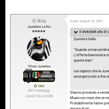
Kris
Inviato
August 30, 2025
Juventino Le Roi
Il 29/8/2025 alle 21:
Questa è bella :
"Quando ormai sembrava 
L'offerta bianconera non
queste basi."
Tifoso Juventus
ora capisco che la Juve
accorgersi solo a fine a
1803
8417 messaggi
Stanno provando a vender
Joined: 20-Jul-2008
Muani son mesi che se ne
Probabilmente hanno preso
ancora di più.