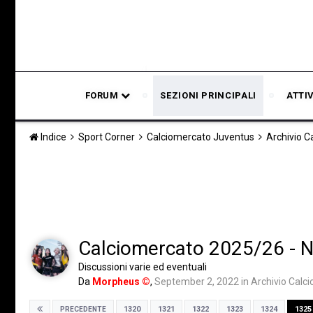
FORUM
SEZIONI PRINCIPALI
ATTI
Indice
Sport Corner
Calciomercato Juventus
Archivio 
Calciomercato 2025/26 - Not
Discussioni varie ed eventuali
Da
Morpheus ©
,
September 2, 2022
in
Archivio Calc
1320
1321
1322
1323
1324
1325
PRECEDENTE