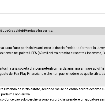
36 ,
LeOrecchieDiVaciago
ha scritto:
tutto fatto per Kolo Muani, ecco la doccia fredda : a fermare la Juventu
 rientra nei paletti UEFA (60 milioni tra prestito e riscatto). Insomma, l
ntus ha una società di incompetenti ormai da anni, ma arrivare ad offrir
gosto del Fair Play Finanziario e che non puoi chiudere su quelle cifre, s
e il mondo da inizio estate, secondo me se ne erano accorti eccome e g
 parla ma non arriva.
 Conceicao solo perché si sono accorti che prendere un giocatore simil