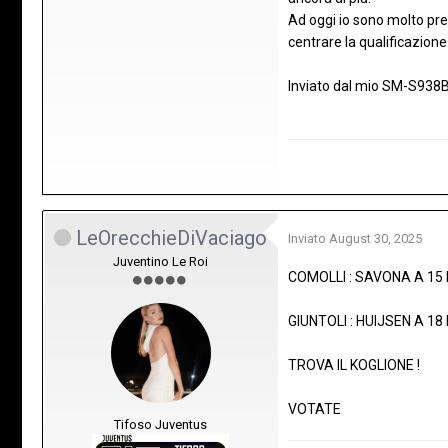
Ad oggi io sono molto pre
centrare la qualificazio
Inviato dal mio SM-S938B
LeOrecchieDiVaciago
Inviato
August 30, 2025
Juventino Le Roi
COMOLLI : SAVONA A 15 
GIUNTOLI : HUIJSEN A 18 
TROVA IL KOGLIONE !
VOTATE
Tifoso Juventus