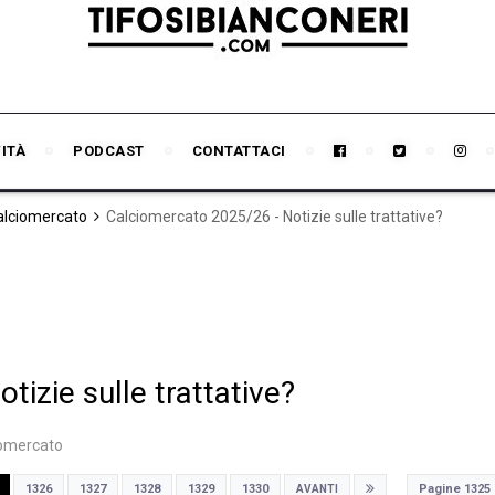
VITÀ
PODCAST
CONTATTACI
Calciomercato
Calciomercato 2025/26 - Notizie sulle trattative?
izie sulle trattative?
iomercato
Pagine 1325
1326
1327
1328
1329
1330
AVANTI