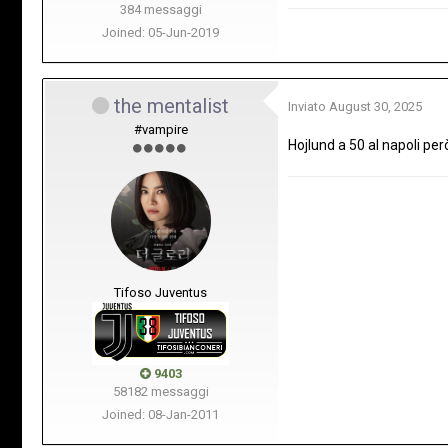
384 messaggi
Joined: 05-Jun-2019
the mentalist
Inviato
August 30, 2025
#vampire
Hojlund a 50 al napoli però
Tifoso Juventus
9403
58182 messaggi
Joined: 08-Jan-2011