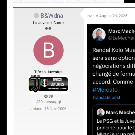
B&Wdna
Inviato
August 29, 2025
La Juve nel Cuore
Tifoso Juventus
38
420 messaggi
Joined: 18-Nov-2006