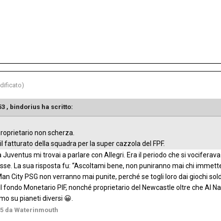
dificato)
53 ,
bindorius
ha scritto:
proprietario non scherza.
il fatturato della squadra per la super cazzola del FPF.
a Juventus mi trovai a parlare con Allegri. Era il periodo che si vociferav
asse. La sua risposta fu: “Ascoltami bene, non puniranno mai chi immett
 City PSG non verranno mai punite, perché se togli loro dai giochi soldi 
 il fondo Monetario PIF, nonché proprietario del Newcastle oltre che Al 
amo su pianeti diversi
.
😀
25
da Waterinmouth