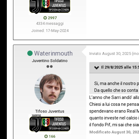
2997
4334 messaggi
Joined: 17-May-2024
Waterinmouth
Inviato
August 30, 2025
(mo
Juventino Soldatino
Il 29/8/2025 alle 15:
Si, ma anche il nostro 
Da quello che so conta 
L’anno che Sarri andò’ all
Chiesi a lui cosa ne pens
spendevano erano Real Man
Tifoso Juventus
quanto investe nel calcio
il fondo Pif, mi sai che si
Modificato
August 30, 20
166