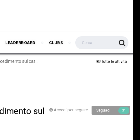
LEADERBOARD
CLUBS
Caso Plusvalenze, Penalizzazione di 10 punti. A giugno procedimento sul caso stipendi.
Tutte le attività
edimento sul
Accedi per seguire
Seguaci
31