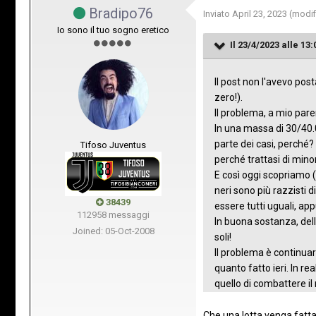
Bradipo76
Inviato
April 23, 2023
(modif
Io sono il tuo sogno eretico
Il 23/4/2023 alle 13:
Il post non l'avevo po
zero!).
Il problema, a mio pare
In una massa di 30/40.
parte dei casi, perché? 
Tifoso Juventus
perché trattasi di mino
E così oggi scopriamo (
neri sono più razzisti d
38439
essere tutti uguali, app
112958 messaggi
In buona sostanza, del
Joined: 05-Oct-2008
soli!
Il problema è continuare
quanto fatto ieri. In r
quello di combattere il
Che una lotta venga fatta 