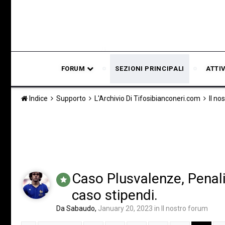
FORUM
SEZIONI PRINCIPALI
ATTI
Indice
Supporto
L'Archivio Di Tifosibianconeri.com
Il no
Caso Plusvalenze, Penali
caso stipendi.
Da
Sabaudo
,
January 20, 2023
in
Il nostro forum