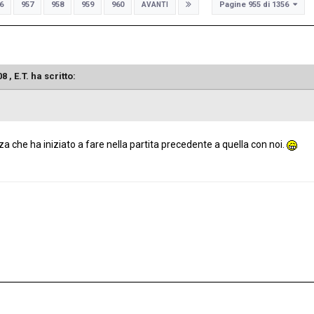
Pagine 955 di 1356
6
957
958
959
960
AVANTI
08 ,
E.T.
ha scritto:
anza che ha iniziato a fare nella partita precedente a quella con noi.