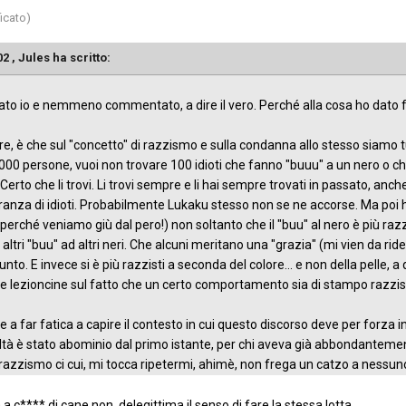
icato)
02 ,
Jules
ha scritto:
stato io e nemmeno commentato, a dire il vero. Perché alla cosa ho dat
re, è che sul "concetto" di razzismo e sulla condanna allo stesso siamo tu
000 persone, vuoi non trovare 100 idioti che fanno "buuu" a un nero o c
Certo che li trovi. Li trovi sempre e li hai sempre trovati in passato, anch
ranza di idioti. Probabilmente Lukaku stesso non se ne accorse. Ma poi 
perché veniamo giù dal pero!) non soltanto che il "buu" al nero è più razz
i altri "buu" ad altri neri. Che alcuni meritano una "grazia" (mi vien da r
unto. E invece si è più razzisti a seconda del colore... e non della pelle, a
le lezioncine sul fatto che un certo comportamento sia di stampo razzis
 a far fatica a capire il contesto in cui questo discorso deve per forza ins
ealtà è stato abominio dal primo istante, per chi aveva già abbondanteme
 razzismo ci cui, mi tocca ripetermi, ahimè, non frega un catzo a nessun
a c**** di cane non delegittima il senso di fare la stessa lotta.