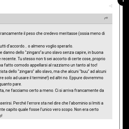
o francamente il peso che credevo meritasse (ossia meno di
tti d'accordo... o almeno voglio sperarlo.
he danno dello "zingaro"a uno slavo senza capire, in buona
e recente. Tu stesso non ti sei accorto di certe cose, proprio
ha fatto comodo appellarsi al razzismo un tanto al toc!
ista dello "zingaro" allo slavo, ma che alcuni "buu" ad alcuni
idere solo ad usare il termine!) ed altri no. Eppure dovremmo
 quanto pare.
ta, ne facciamo certo a meno. Ci si arriva francamente da
erirsi. Perché l'errore sta nel dire che l'abominio si lmiti a
nte capito quale fosse l'unico vero scopo. Non era certo
o!