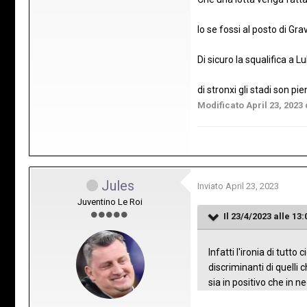
Io se fossi al posto di G
Di sicuro la squalifica a L
di stronxi gli stadi son pi
Modificato
April 23, 2023
Jules
Inviato
April 23, 2023
Juventino Le Roi
Il 23/4/2023 alle 13:
Infatti l'ironia di tutt
discriminanti di quelli
sia in positivo che in n