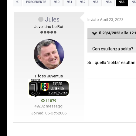
950
951
952
953
954
955
95
PRECEDENTE
Jules
Inviato
April 23, 2023
Juventino Le Roi
Il 23/4/2023 alle 12:
Con esultanza solita?
Sì... quella "solita" esult
Tifoso Juventus
11079
49232 messaggi
Joined: 05-Oct-2006