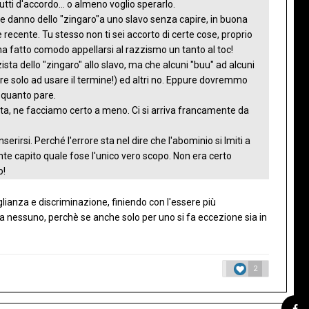
tti d'accordo... o almeno voglio sperarlo.
he danno dello "zingaro"a uno slavo senza capire, in buona
e recente. Tu stesso non ti sei accorto di certe cose, proprio
ha fatto comodo appellarsi al razzismo un tanto al toc!
ista dello "zingaro" allo slavo, ma che alcuni "buu" ad alcuni
idere solo ad usare il termine!) ed altri no. Eppure dovremmo
a quanto pare.
ta, ne facciamo certo a meno. Ci si arriva francamente da
erirsi. Perché l'errore sta nel dire che l'abominio si lmiti a
nte capito quale fose l'unico vero scopo. Non era certo
o!
aglianza e discriminazione, finiendo con l'essere più
nta nessuno, perchè se anche solo per uno si fa eccezione sia in
2