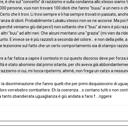
re, è che sul "concetto" di razzismo e sulla condanna allo stesso siamo tu
000 persone, vuoi non trovare 100 idioti che fanno "buuu" a un nero o c
Certo che li trovi. Li trovi sempre e li hai sempre trovati in passato, anch
ranza di idioti. Probabilmente Lukaku stesso non se ne accorse. Ma poi 
perché veniamo giù dal pero!) non soltanto che il "buu" al nero è più razz
i altri "buu" ad altri neri. Che alcuni meritano una "grazia" (mi vien da r
unto. E invece se è più razzisti a seconda del colore... e non della pelle, 
le lezioncine sul fatto che un certo comportamento sia di stampo razzis
 a far fatica a capire il contesto in cui questo discorso deve per forza ins
ealtà è stato abominio dal primo istante, per chi aveva già abbondanteme
 razzismo ci cui, mi tocca ripetermi, ahimè, non frega un catzo a nessun
ciò è la discriminazione che fanno quelli che per primi disquisiscono di ugu
e loro vorrebebro combattere. Eh la coerenza....o contano tutti o non co
la tanto sbandierata uguaglianza è giù andata a farsi f....riggere