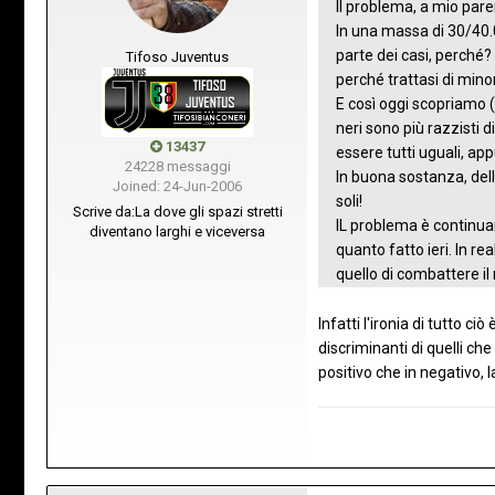
Il problema, a mio pare
In una massa di 30/40.
parte dei casi, perché? 
Tifoso Juventus
perché trattasi di mino
E così oggi scopriamo (
neri sono più razzisti d
13437
essere tutti uguali, app
24228 messaggi
In buona sostanza, del
Joined: 24-Jun-2006
soli!
Scrive da:
La dove gli spazi stretti
IL problema è continuare
diventano larghi e viceversa
quanto fatto ieri. In r
quello di combattere il
Infatti l'ironia di tutto 
discriminanti di quelli ch
positivo che in negativo, 