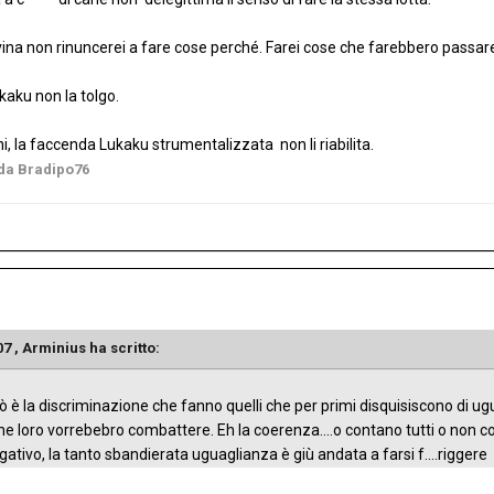
ravina non rinuncerei a fare cose perché. Farei cose che farebbero passar
ukaku non la tolgo.
eni, la faccenda Lukaku strumentalizzata non li riabilita.
da Bradipo76
07 ,
Arminius
ha scritto:
o ciò è la discriminazione che fanno quelli che per primi disquisiscono di 
 che loro vorrebebro combattere. Eh la coerenza....o contano tutti o non
egativo, la tanto sbandierata uguaglianza è giù andata a farsi f....riggere