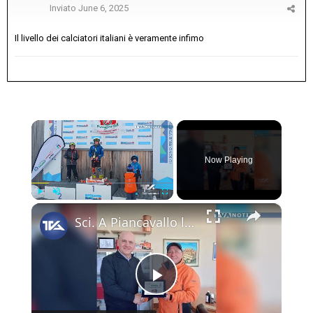
Inviato
June 6, 2025
Il livello dei calciatori italiani è veramente infimo
×
Now Playing
×
Play
Unmute
Fullscreen
Sci. A Piancavallo le gare di "Coppa Sicilia 2026", "Coppa Adrano” e “Memorial Pippo Maccarrone". O
Play