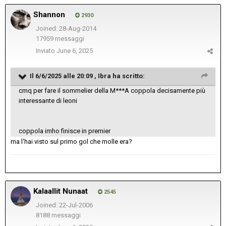
Shannon
2930
Joined: 28-Aug-2014
17959 messaggi
Inviato
June 6, 2025
Il 6/6/2025 alle 20:09 ,
Ibra
ha scritto:
cmq per fare il sommelier della M***A coppola decisamente più
interessante di leoni
coppola imho finisce in premier
ma l'hai visto sul primo gol che molle era?
Kalaallit Nunaat
2545
Joined: 22-Jul-2006
8188 messaggi