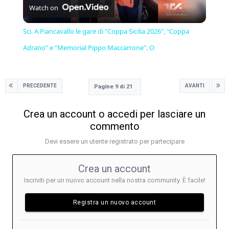
Watch on
Video
Sci. A Piancavallo le gare di "Coppa Sicilia 2026", "Coppa
Adrano” e “Memorial Pippo Maccarrone". O
PRECEDENTE
AVANTI
Pagine 9 di 21
Crea un account o accedi per lasciare un
commento
Devi essere un utente registrato per partecipare
Crea un account
Iscriviti per un nuovo account nella nostra community. È facile!
Registra un nuovo account