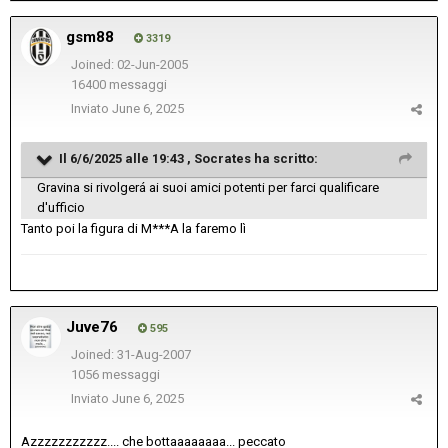
gsm88
3319
Joined: 02-Jun-2005
16400 messaggi
Inviato
June 6, 2025
Il 6/6/2025 alle 19:43 ,
Socrates
ha scritto:
Gravina si rivolgerá ai suoi amici potenti per farci qualificare
d'ufficio
Tanto poi la figura di M***A la faremo lì
Juve76
595
Joined: 31-Aug-2007
1056 messaggi
Inviato
June 6, 2025
Azzzzzzzzzzz.... che bottaaaaaaaa... peccato