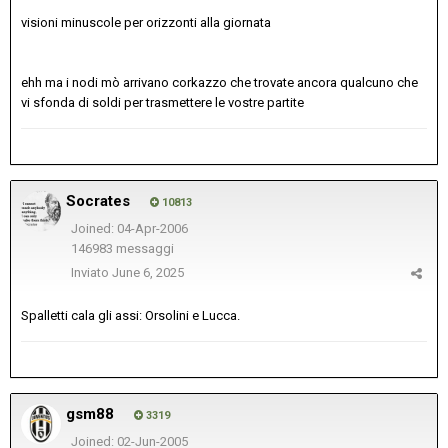
visioni minuscole per orizzonti alla giornata
ehh ma i nodi mò arrivano corkazzo che trovate ancora qualcuno che
vi sfonda di soldi per trasmettere le vostre partite
Socrates
10813
Joined: 04-Apr-2006
146983 messaggi
Inviato
June 6, 2025
Spalletti cala gli assi: Orsolini e Lucca.
gsm88
3319
Joined: 02-Jun-2005