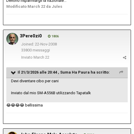
Devono risparmiargli la nazionale...
Modificato
March 22
da Jules
3Pere0zi0
1806
Joined: 22-Nov-2008
33800 messaggi
Inviato
March 22
Il 21/3/2026 alle 20:44 ,
Suma Ha Paura
ha scritto:
Devi diventare cibo per cani
Inviato dal mio SM-A556B utilizzando Tapatalk
😂
😂
😂
😂
bellissima