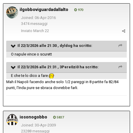
ilgobboviguardadallalto
970
Joined: 06-Apr-2016
3474 messaggi
Inviato
March 22
Il 22/3/2026 alle 21:30 ,
dyldog
ha scritto:
O napule vince o scurett
Il 22/3/2026 alle 21:31 ,
3Pere0zi0
ha scritto:
E che te lo dico a fare
Mah il Napoli facendo anche solo 1/2 pareggi in 8 partite fa 82/84
punti, l'Inda pure se sbraca dovrebbe farli.
iosonogobbo
5837
Joined: 30-Apr-2009
23288 messaggi