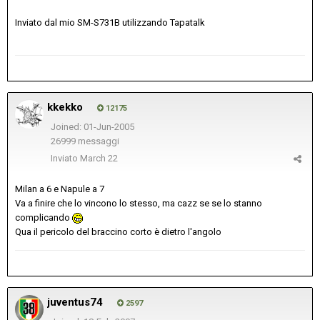
Inviato dal mio SM-S731B utilizzando Tapatalk
kkekko
12175
Joined: 01-Jun-2005
26999 messaggi
Inviato
March 22
Milan a 6 e Napule a 7
Va a finire che lo vincono lo stesso, ma cazz se se lo stanno
complicando
Qua il pericolo del braccino corto è dietro l'angolo
juventus74
2597