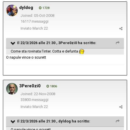
dyldog
1728
Joined: 05-Oct-2008
16117 messaggi
Inviato
March 22
Il 22/3/2026 alle 21:30 ,
3Pere0zi0
ha scritto:
Come sta rovinata l’inter. Cotta e defunta
O napule vince o scurett
3Pere0zi0
1806
Joined: 22-Nov-2008
33800 messaggi
Inviato
March 22
Il 22/3/2026 alle 21:30 ,
dyldog
ha scritto:
O napule vince o scurett