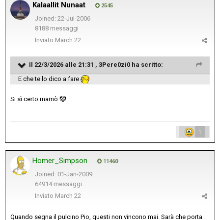
Kalaallit Nunaat
2545
Joined: 22-Jul-2006
8188 messaggi
Inviato
March 22
Il 22/3/2026 alle 21:31 ,
3Pere0zi0
ha scritto:
E che te lo dico a fare
Si sì certo mamò
🤡
1
Homer_Simpson
11460
Joined: 01-Jan-2009
64914 messaggi
Inviato
March 22
Quando segna il pulcino Pio, questi non vincono mai. Sarà che porta