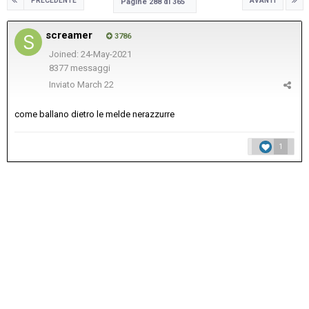
PRECEDENTE
AVANTI
Pagine 288 di 365
screamer
3786
Joined: 24-May-2021
8377 messaggi
Inviato
March 22
come ballano dietro le melde nerazzurre
1