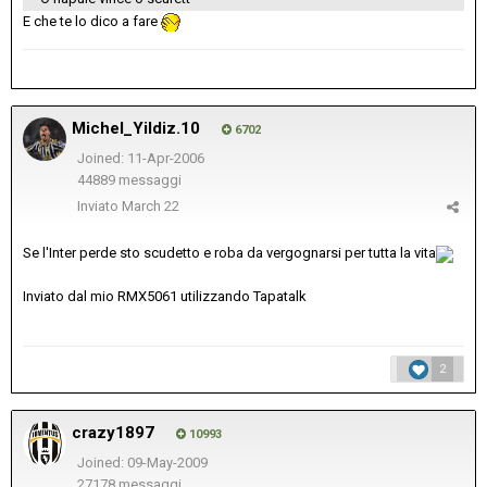
E che te lo dico a fare
Michel_Yildiz.10
6702
Joined: 11-Apr-2006
44889 messaggi
Inviato
March 22
Se l'Inter perde sto scudetto e roba da vergognarsi per tutta la vita
Inviato dal mio RMX5061 utilizzando Tapatalk
2
crazy1897
10993
Joined: 09-May-2009
27178 messaggi