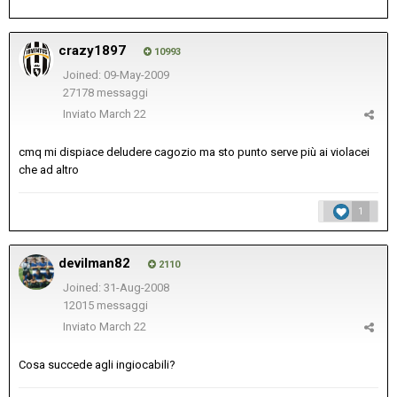
crazy1897
10993
Joined: 09-May-2009
27178 messaggi
Inviato
March 22
cmq mi dispiace deludere cagozio ma sto punto serve più ai violacei
che ad altro
1
devilman82
2110
Joined: 31-Aug-2008
12015 messaggi
Inviato
March 22
Cosa succede agli ingiocabili?