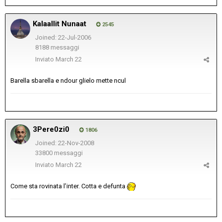
Kalaallit Nunaat
2545
Joined: 22-Jul-2006
8188 messaggi
Inviato
March 22
Barella sbarella e ndour glielo mette ncul
3Pere0zi0
1806
Joined: 22-Nov-2008
33800 messaggi
Inviato
March 22
Come sta rovinata l’inter. Cotta e defunta