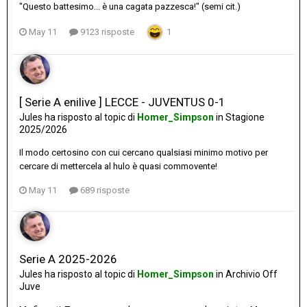
"Questo battesimo... è una cagata pazzesca!" (semi cit.)
May 11
9123 risposte
1
[ Serie A enilive ] LECCE - JUVENTUS 0-1
Jules
ha risposto al topic di
Homer_Simpson
in
Stagione
2025/2026
Il modo certosino con cui cercano qualsiasi minimo motivo per
cercare di mettercela al hulo è quasi commovente!
May 11
689 risposte
Serie A 2025-2026
Jules
ha risposto al topic di
Homer_Simpson
in
Archivio Off
Juve