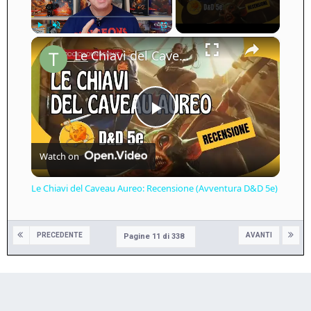
×
Play
Unmute
Fullscreen
Le Chiavi del Caveau Aureo: Recensione (Avventura D&D 5e)
Play
Watch on
Video
Le Chiavi del Caveau Aureo: Recensione (Avventura D&D 5e)
PRECEDENTE
AVANTI
Pagine 11 di 338