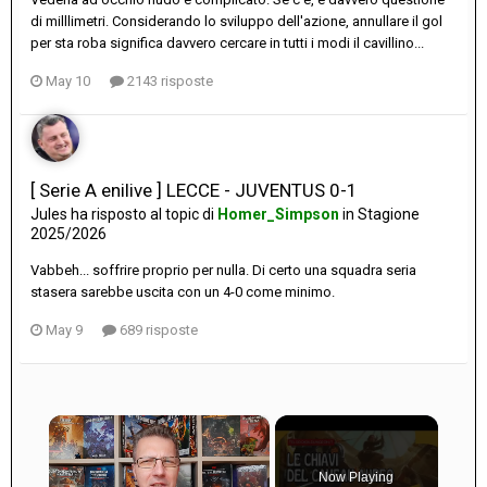
di milllimetri. Considerando lo sviluppo dell'azione, annullare il gol
per sta roba significa davvero cercare in tutti i modi il cavillino...
May 10
2143 risposte
[ Serie A enilive ] LECCE - JUVENTUS 0-1
Jules
ha risposto al topic di
Homer_Simpson
in
Stagione
2025/2026
Vabbeh... soffrire proprio per nulla. Di certo una squadra seria
stasera sarebbe uscita con un 4-0 come minimo.
May 9
689 risposte
×
Now Playing