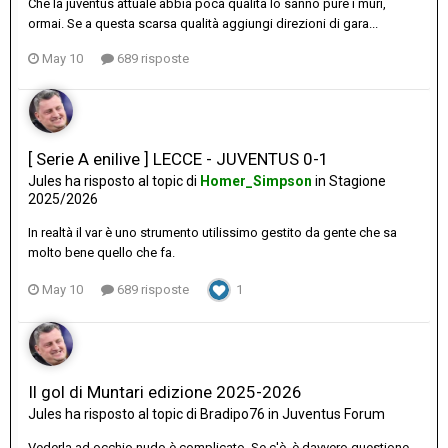
Che la juventus attuale abbia poca qualità lo sanno pure i muri,
ormai. Se a questa scarsa qualità aggiungi direzioni di gara...
May 10
689 risposte
[ Serie A enilive ] LECCE - JUVENTUS 0-1
Jules
ha risposto al topic di
Homer_Simpson
in
Stagione
2025/2026
In realtà il var è uno strumento utilissimo gestito da gente che sa
molto bene quello che fa.
May 10
689 risposte
1
Il gol di Muntari edizione 2025-2026
Jules
ha risposto al topic di
Bradipo76
in
Juventus Forum
Vederla ad occhio nudo è complicato. Se c'è, è davvero questione