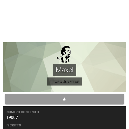
Maxel
Tifoso Juventus
NUMERO CONTENUTI
19007
ISCRITTO