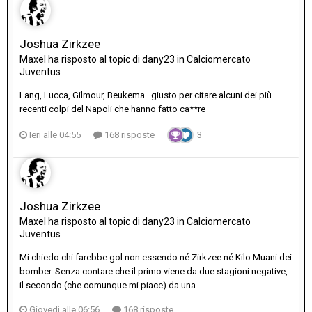
Joshua Zirkzee
Maxel
ha risposto al topic di
dany23
in
Calciomercato
Juventus
Lang, Lucca, Gilmour, Beukema...giusto per citare alcuni dei più
recenti colpi del Napoli che hanno fatto ca**re
Ieri alle 04:55
168 risposte
3
Joshua Zirkzee
Maxel
ha risposto al topic di
dany23
in
Calciomercato
Juventus
Mi chiedo chi farebbe gol non essendo né Zirkzee né Kilo Muani dei
bomber. Senza contare che il primo viene da due stagioni negative,
il secondo (che comunque mi piace) da una.
Giovedì alle 06:56
168 risposte