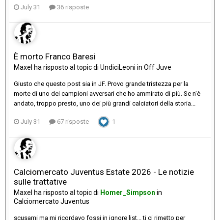
July 31
36 risposte
È morto Franco Baresi
Maxel
ha risposto al topic di
UndiciLeoni
in
Off Juve
Giusto che questo post sia in JF. Provo grande tristezza per la
morte di uno dei campioni avversari che ho ammirato di più. Se n'è
andato, troppo presto, uno dei più grandi calciatori della storia...
July 31
67 risposte
1
Calciomercato Juventus Estate 2026 - Le notizie
sulle trattative
Maxel
ha risposto al topic di
Homer_Simpson
in
Calciomercato Juventus
scusami ma mi ricordavo fossi in ignore list... ti ci rimetto per