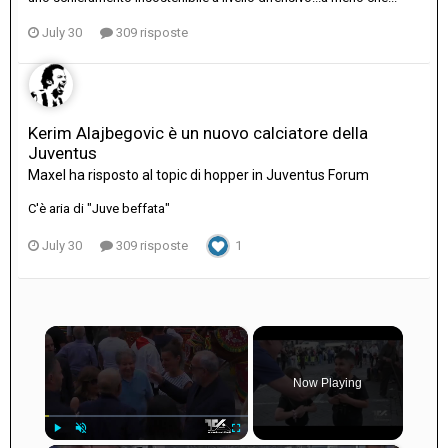
July 30
309 risposte
Kerim Alajbegovic è un nuovo calciatore della
Juventus
Maxel
ha risposto al topic di
hopper
in
Juventus Forum
C'è aria di "Juve beffata"
July 30
309 risposte
1
×
Now Playing