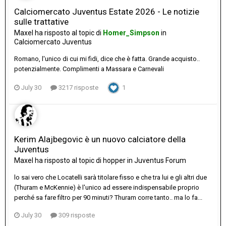
Calciomercato Juventus Estate 2026 - Le notizie
sulle trattative
Maxel
ha risposto al topic di
Homer_Simpson
in
Calciomercato Juventus
Romano, l'unico di cui mi fidi, dice che è fatta. Grande acquisto..
potenzialmente. Complimenti a Massara e Carnevali
July 30
3217 risposte
1
Kerim Alajbegovic è un nuovo calciatore della
Juventus
Maxel
ha risposto al topic di
hopper
in
Juventus Forum
lo sai vero che Locatelli sarà titolare fisso e che tra lui e gli altri due
(Thuram e McKennie) è l'unico ad essere indispensabile proprio
perché sa fare filtro per 90 minuti? Thuram corre tanto.. ma lo fa...
July 30
309 risposte