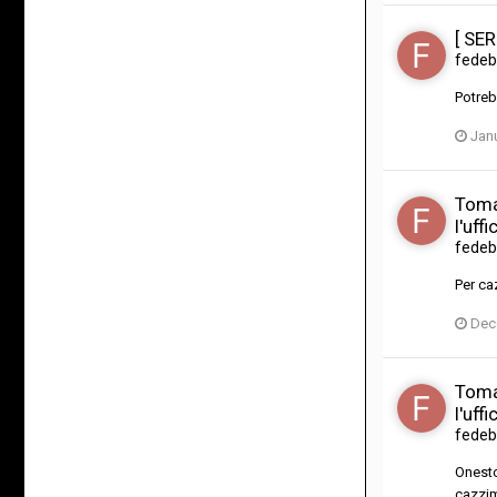
[ SER
fedeb
Potreb
Janu
Tomá
l'uffi
fedeb
Per ca
Dec
Tomá
l'uffi
fedeb
Onesto
cazzim