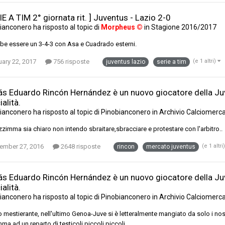
IE A TIM 2° giornata rit. ] Juventus - Lazio 2-0
ianconero
ha risposto al topic di
Morpheus ©
in
Stagione 2016/2017
be essere un 3-4-3 con Asa e Cuadrado esterni.
ary 22, 2017
756 risposte
(e 1 altri)
juventus lazio
serie a tim
s Eduardo Rincón Hernández è un nuovo giocatore della Juve
cialità.
ianconero
ha risposto al topic di
Pinobianconero
in
Archivio Calciomerc
zzimma sia chiaro non intendo sbraitare,sbracciare e protestare con l'arbitro..
ember 27, 2016
2648 risposte
(e 1 altri
rincon
mercato juventus
s Eduardo Rincón Hernández è un nuovo giocatore della Juve
cialità.
ianconero
ha risposto al topic di
Pinobianconero
in
Archivio Calciomerc
 mestierante, nell'ultimo Genoa-Juve si è letteralmente mangiato da solo i nos
ma ad un reparto di testicoli piccoli piccoli.