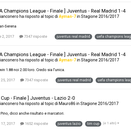
FA Champions League - Finale ] Juventus - Real Madrid 1-4
ianconero
ha risposto al topic di
Ayman-7
in
Stagione 2016/2017
ari-Serena
 2, 2017
7347 risposte
juventus real madrid
uefa champions lea
FA Champions League - Finale ] Juventus - Real Madrid 1-4
ianconero
ha risposto al topic di
Ayman-7
in
Stagione 2016/2017
in 1.88 noi 2.00 loro. Credo sia l'unica.
 25, 2017
7347 risposte
juventus real madrid
uefa champions lea
 Cup - Finale ] Juventus - Lazio 2-0
ianconero
ha risposto al topic di
Mauro86
in
Stagione 2016/2017
 Pino, dicci anche risultato e marcatori.
 17, 2017
1652 risposte
(e 1 altri)
juventus lazio
tim cup