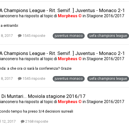
FA Champions League - Rit. Semif. ] Juventus - Monaco 2-1
ianconero
ha risposto al topic di
Morpheus ©
in
Stagione 2016/2017
 a entrambi
 8, 2017
1545 risposte
juventus monaco
uefa champions league
FA Champions League - Rit. Semif. ] Juventus - Monaco 2-1
ianconero
ha risposto al topic di
Morpheus ©
in
Stagione 2016/2017
a: a che ora ci sarà la conferenza? Grazie
 8, 2017
1545 risposte
juventus monaco
uefa champions league
l Di Muntari... Moviola stagione 2016/17
ianconero
ha risposto al topic di
Morpheus ©
in
Stagione 2016/2017
condo tempo ha preso 3/4 decisioni surreali
l 12, 2017
2168 risposte