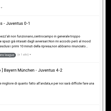
)
s - Juventus 0-1
mezz'ali non funzionano,centrocampo in generale troppo
 spazi già intasati dagli avversari.Non mi accodo però al mood
clusi i primi 10 minuti della ripresa;non abbiamo rinunciato...
(e 1 altri)
ons league
no ] Bayern München - Juventus 4-2
 migliore di quanto fatto all'andata,e per noi sarà difficile fare una