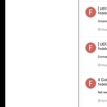
[ UE
fedeb
Grazie
May
[ UE
fedeb
Domand
May
Il Go
fedeb
Nel se
Apri