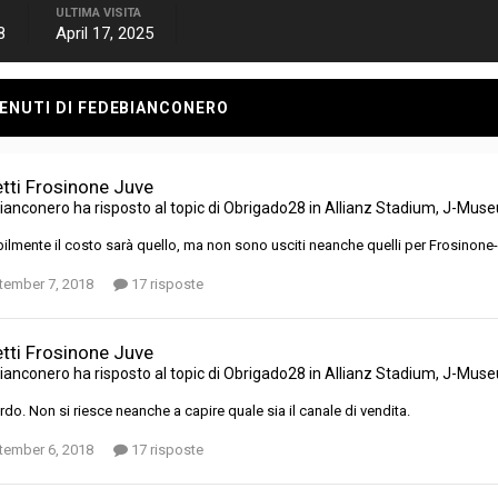
ULTIMA VISITA
8
April 17, 2025
TENUTI DI FEDEBIANCONERO
etti Frosinone Juve
ianconero
ha risposto al topic di
Obrigado28
in
Allianz Stadium, J-Museu
ilmente il costo sarà quello, ma non sono usciti neanche quelli per Frosinon
tember 7, 2018
17 risposte
etti Frosinone Juve
ianconero
ha risposto al topic di
Obrigado28
in
Allianz Stadium, J-Museu
do. Non si riesce neanche a capire quale sia il canale di vendita.
tember 6, 2018
17 risposte