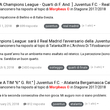
A Champions League - Quarti di F. And. ] Juventus F.C. - Rea
ianconero
ha risposto al topic di
Morpheus ©
in
Stagione 2017/2018
impaticone di Berlino e di Italia-Svezia.
l 1, 2018
699 risposte
(e 1 altri)
juventus
real madrid
ions League: sarà il Real Madrid l'avversario della Juventus 
ianconero
ha risposto al topic di
Tatanka38
in
L'Archivio Di Tifosibianco
a quest'anno ha un ambiente meno esaltato ed isterico. La percezione (sono d
a. Sarebbe un buon quarto.
ch 9, 2018
2430 risposte
(e 3 altri)
sorteggio
quarti di finale
ie A TIM "6° G. Rit." ] Juventus F.C. - Atalanta Bergamasca Ca
ianconero
ha risposto al topic di
Morpheus ©
in
Stagione 2017/2018
a è la seconda consecutiva che non gioca. Mi auguro non ci siano problemi.
uary 25, 2018
812 risposte
(e 1 altri)
juventus
atalanta