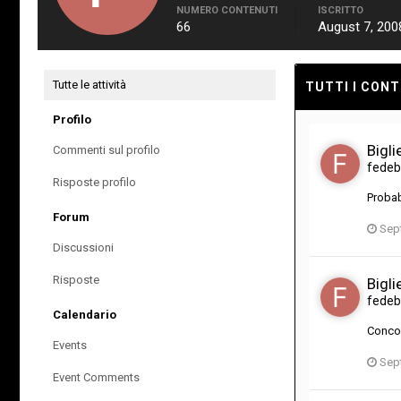
NUMERO CONTENUTI
ISCRITTO
66
August 7, 200
Tutte le attività
TUTTI I CON
Profilo
Bigli
Commenti sul profilo
fedeb
Risposte profilo
Probab
Forum
Sep
Discussioni
Risposte
Bigli
fedeb
Calendario
Concor
Events
Sep
Event Comments