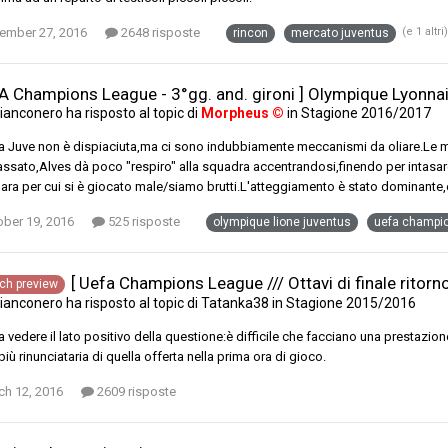
ember 27, 2016
2648 risposte
(e 1 altri
rincon
mercato juventus
FA Champions League - 3°gg. and. gironi ] Olympique Lyonnai
ianconero
ha risposto al topic di
Morpheus ©
in
Stagione 2016/2017
a Juve non è dispiaciuta,ma ci sono indubbiamente meccanismi da oliare.Le 
sato,Alves dà poco "respiro" alla squadra accentrandosi,finendo per intasare
ara per cui si è giocato male/siamo brutti.L'atteggiamento è stato dominante,es
ober 19, 2016
525 risposte
olympique lione juventus
uefa champi
[ Uefa Champions League /// Ottavi di finale ritor
ch preview
ianconero
ha risposto al topic di
Tatanka38
in
Stagione 2015/2016
a vedere il lato positivo della questione:è difficile che facciano una prestazione
più rinunciataria di quella offerta nella prima ora di gioco.
ch 12, 2016
2609 risposte