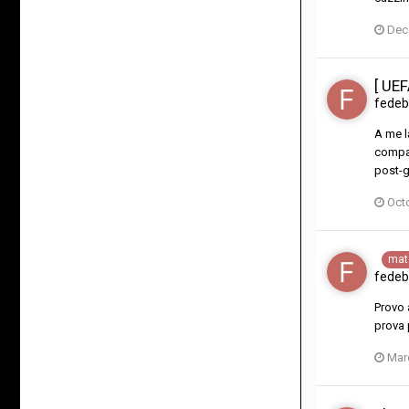
Dec
[ UE
fedeb
A me l
compas
post-g
Oct
mat
fedeb
Provo 
prova 
Mar