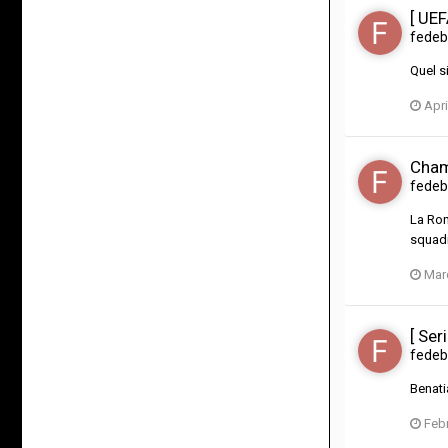
[ UEF
fedeb
Quel s
Apri
Champ
fedeb
La Rom
squadr
Mar
[ Ser
fedeb
Benati
Febr