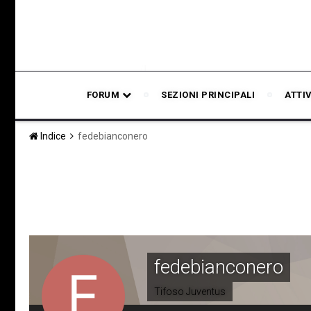
FORUM
SEZIONI PRINCIPALI
ATTI
Indice
fedebianconero
fedebianconero
Tifoso Juventus