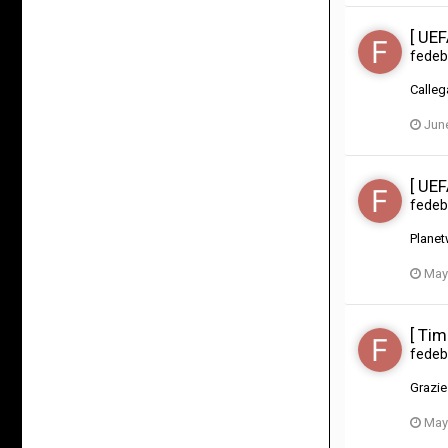
[ UE
fedeb
Calleg
June
[ UE
fedeb
Planetw
May
[ Tim
fedeb
Grazie
May