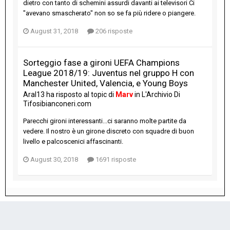
dietro con tanto di schemini assurdi davanti ai televisori Ci
"avevano smascherato" non so se fa più ridere o piangere.
August 31, 2018
206 risposte
Sorteggio fase a gironi UEFA Champions
League 2018/19: Juventus nel gruppo H con
Manchester United, Valencia, e Young Boys
Aral13
ha risposto al topic di
Marv
in
L'Archivio Di
Tifosibianconeri.com
Parecchi gironi interessanti...ci saranno molte partite da
vedere. Il nostro è un girone discreto con squadre di buon
livello e palcoscenici affascinanti.
August 30, 2018
1691 risposte