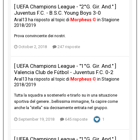
[ UEFA Champions League - "2°G. Gir. And." ]
Juventus F.C. - B.S.C. Young Boys 3-0
Aral13
ha risposto al topic di
Morpheus ©
in
Stagione
2018/2019
Prova convincente dei nostri.
October 2, 2018
247 risposte
[ UEFA Champions League - "1°G. Gir. And." ]
Valencia Club de Fútbol - Juventus F.C. 0-2
Aral13
ha risposto al topic di
Morpheus ©
in
Stagione
2018/2019
Tutta la squadra a sostenerlo e tirarlo su in una situazione
sportiva del genere...bellissima immagine, fa capire come
anche la "stella" sia decisamente entrata nel gruppo.
September 19, 2018
645 risposte
1
[ UEFA Champions League - "1°G. Gir. And." ]