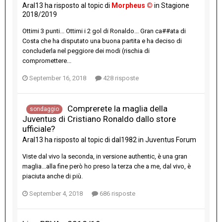
Aral13
ha risposto al topic di
Morpheus ©
in
Stagione
2018/2019
Ottimi 3 punti... Ottimi i 2 gol di Ronaldo... Gran ca##ata di
Costa che ha disputato una buona partita e ha deciso di
concluderla nel peggiore dei modi (rischia di
compromettere...
September 16, 2018
428 risposte
Comprerete la maglia della
sondaggio
Juventus di Cristiano Ronaldo dallo store
ufficiale?
Aral13
ha risposto al topic di
dal1982
in
Juventus Forum
Viste dal vivo la seconda, in versione authentic, è una gran
maglia...alla fine però ho preso la terza che a me, dal vivo, è
piaciuta anche di più.
September 4, 2018
686 risposte