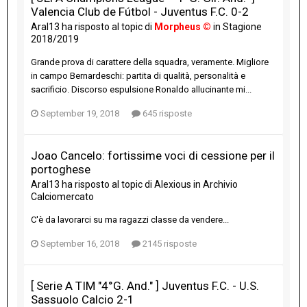
Valencia Club de Fútbol - Juventus F.C. 0-2
Aral13
ha risposto al topic di
Morpheus ©
in
Stagione
2018/2019
Grande prova di carattere della squadra, veramente. Migliore
in campo Bernardeschi: partita di qualità, personalità e
sacrificio. Discorso espulsione Ronaldo allucinante mi...
September 19, 2018
645 risposte
Joao Cancelo: fortissime voci di cessione per il
portoghese
Aral13
ha risposto al topic di
Alexious
in
Archivio
Calciomercato
C'è da lavorarci su ma ragazzi classe da vendere...
September 16, 2018
2145 risposte
[ Serie A TIM "4°G. And." ] Juventus F.C. - U.S.
Sassuolo Calcio 2-1