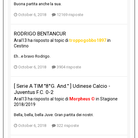
Buona partita anche la sua.
October 6, 2018
12169 risposte
RODRIGO BENTANCUR
Aral13
ha risposto al topic di
troppogobbo1897
in
Cestino
Eh...e bravo Rodrigo.
October 6, 2018
3904 risposte
[ Serie A TIM "8°G. And." ] Udinese Calcio -
Juventus F.C. 0-2
Aral13
ha risposto al topic di
Morpheus ©
in
Stagione
2018/2019
Bella, bella, bella Juve. Gran partita dei nostri.
October 6, 2018
322 risposte