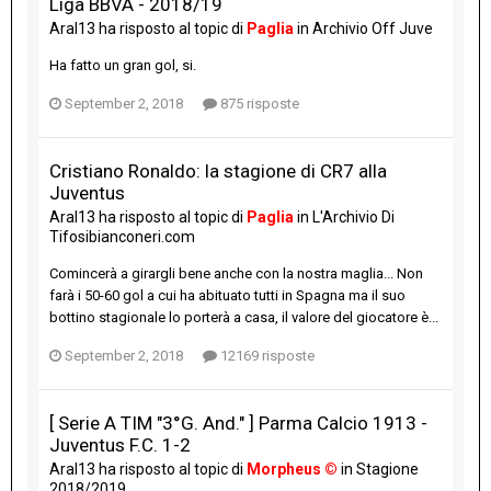
Liga BBVA - 2018/19
Aral13
ha risposto al topic di
Paglia
in
Archivio Off Juve
Ha fatto un gran gol, si.
September 2, 2018
875 risposte
Cristiano Ronaldo: la stagione di CR7 alla
Juventus
Aral13
ha risposto al topic di
Paglia
in
L'Archivio Di
Tifosibianconeri.com
Comincerà a girargli bene anche con la nostra maglia... Non
farà i 50-60 gol a cui ha abituato tutti in Spagna ma il suo
bottino stagionale lo porterà a casa, il valore del giocatore è...
September 2, 2018
12169 risposte
[ Serie A TIM "3°G. And." ] Parma Calcio 1913 -
Juventus F.C. 1-2
Aral13
ha risposto al topic di
Morpheus ©
in
Stagione
2018/2019