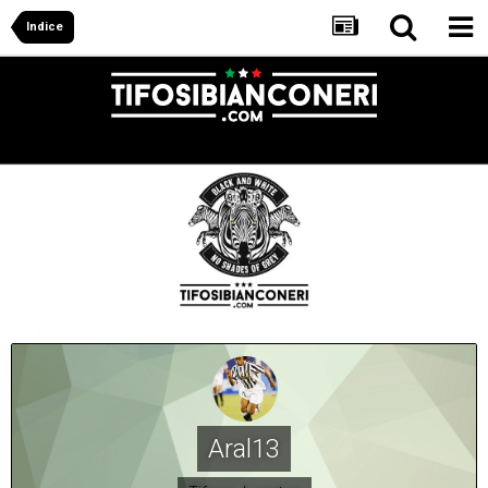
Indice
Aral13