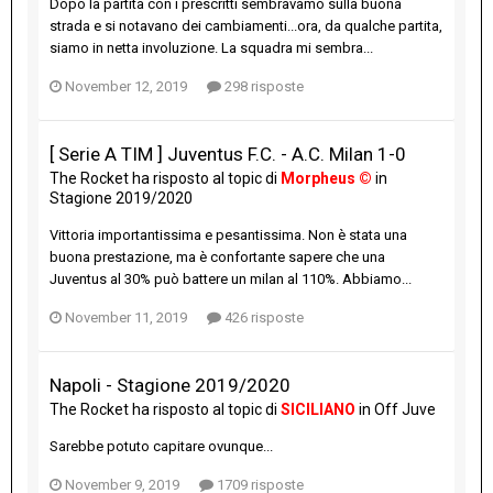
Dopo la partita con i prescritti sembravamo sulla buona
strada e si notavano dei cambiamenti...ora, da qualche partita,
siamo in netta involuzione. La squadra mi sembra...
November 12, 2019
298 risposte
[ Serie A TIM ] Juventus F.C. - A.C. Milan 1-0
The Rocket
ha risposto al topic di
Morpheus ©
in
Stagione 2019/2020
Vittoria importantissima e pesantissima. Non è stata una
buona prestazione, ma è confortante sapere che una
Juventus al 30% può battere un milan al 110%. Abbiamo...
November 11, 2019
426 risposte
Napoli - Stagione 2019/2020
The Rocket
ha risposto al topic di
SICILIANO
in
Off Juve
Sarebbe potuto capitare ovunque...
November 9, 2019
1709 risposte