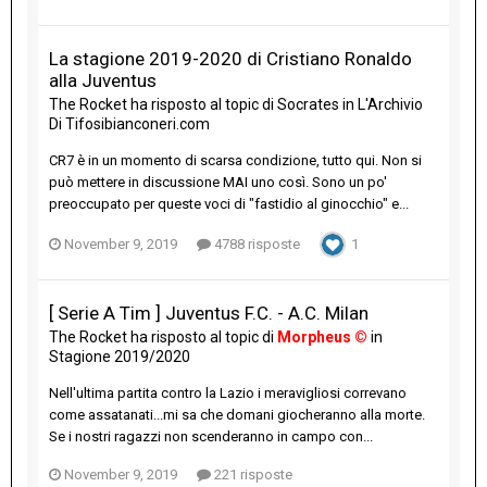
La stagione 2019-2020 di Cristiano Ronaldo
alla Juventus
The Rocket
ha risposto al topic di
Socrates
in
L'Archivio
Di Tifosibianconeri.com
CR7 è in un momento di scarsa condizione, tutto qui. Non si
può mettere in discussione MAI uno così. Sono un po'
preoccupato per queste voci di "fastidio al ginocchio" e...
November 9, 2019
4788 risposte
1
[ Serie A Tim ] Juventus F.C. - A.C. Milan
The Rocket
ha risposto al topic di
Morpheus ©
in
Stagione 2019/2020
Nell'ultima partita contro la Lazio i meravigliosi correvano
come assatanati...mi sa che domani giocheranno alla morte.
Se i nostri ragazzi non scenderanno in campo con...
November 9, 2019
221 risposte