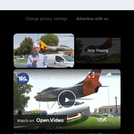
Change privacy settings
•
Advertise with us
×
Now Playing
×
Play
Unmute
Fullscreen
Catania. Inaugurata la rotatoria monumentale all’ingresso dell’aeroporto. Collocato sul posto un ve
Play
Watch on
Video