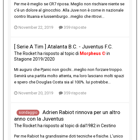
Per me è meglio se CR7 riposa. Meglio non rischiare niente se
c'è un dolore al ginocchio. Alla Juve non è come in nazionale
contro lituania e lussemburgo...meglio che ritrovi...
November 22, 2019
359 risposte
[ Serie A Tim ] Atalanta B.C. - Juventus F.C.
The Rocket
ha risposto al topic di
Morpheus ©
in
Stagione 2019/2020
Mi auguro che Pjanic non giochi...meglio non forzare troppo.
Servirà una partita molto attenta, ma loro lasciano molti spazi
e spero che Douglas Costa sia al 100%. lui potrebbe...
November 20, 2019
359 risposte
Adrien Rabiot rinnova per un altro
sondaggio
anno con la Juventus
The Rocket
ha risposto al topic di
dal1982
in
Cestino
Per me Rabiot ha grandissime doti tecniche e fisiche. L'unico