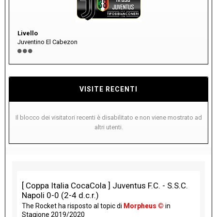
Livello
Juventino El Cabezon
VISITE RECENTI
Il blocco dei visitatori recenti è disabilitato e non viene mostrato ad
altri utenti.
[ Coppa Italia CocaCola ] Juventus F.C. - S.S.C.
Napoli 0-0 (2-4 d.c.r.)
The Rocket
ha risposto al topic di
Morpheus ©
in
Stagione 2019/2020