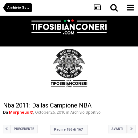
Archivio Sportivo
Nba 2011: Dallas Campione NBA
Da
Morpheus ©
,
October 26, 2010
in
Archivio Sportivo
PRECEDENTE
AVANTI
Pagine 156 di 167