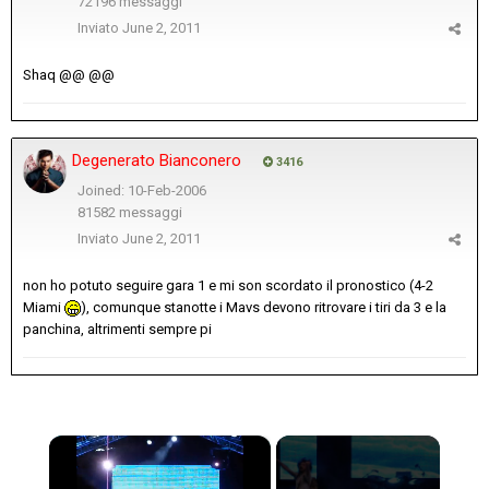
72196 messaggi
Inviato
June 2, 2011
Shaq @@ @@
Degenerato Bianconero
3416
Joined: 10-Feb-2006
81582 messaggi
Inviato
June 2, 2011
non ho potuto seguire gara 1 e mi son scordato il pronostico (4-2
Miami
), comunque stanotte i Mavs devono ritrovare i tiri da 3 e la
panchina, altrimenti sempre pi
×