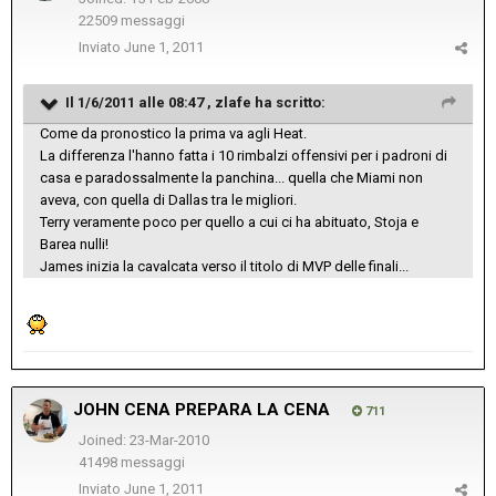
22509 messaggi
Inviato
June 1, 2011
Il 1/6/2011 alle 08:47 , zlafe ha scritto:
Come da pronostico la prima va agli Heat.
La differenza l'hanno fatta i 10 rimbalzi offensivi per i padroni di
casa e paradossalmente la panchina... quella che Miami non
aveva, con quella di Dallas tra le migliori.
Terry veramente poco per quello a cui ci ha abituato, Stoja e
Barea nulli!
James inizia la cavalcata verso il titolo di MVP delle finali...
JOHN CENA PREPARA LA CENA
711
Joined: 23-Mar-2010
41498 messaggi
Inviato
June 1, 2011