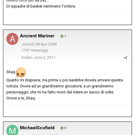
contro circo (tiri da tre)...
Di squadre di basket nemmeno l'ombra.
Ancient Mariner
1
Joined: 28-Apr-2008
1197 messaggi
Inviato
June 2, 2011
Shaq
Quanto mi dispiace, ma prima o poi sarebbe dovuta arrivare questa
notizia. Onore ad un grandissimo giocatore, a un grandissimo
personaggio che mi ha fatto morir dal ridere un sacco di volte.
Onore a te, Shaq.
MichaelScofield
9