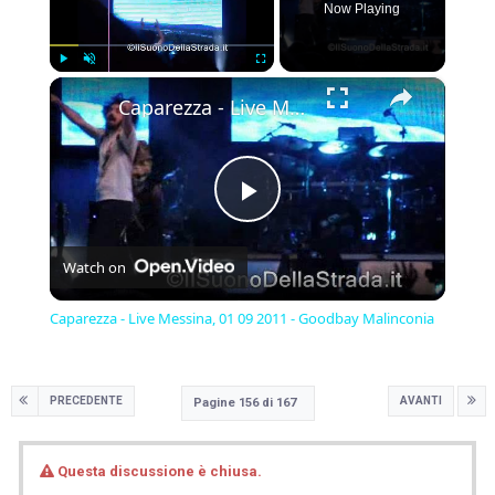
Now Playing
×
Play
Unmute
Fullscreen
Caparezza - Live Messina, 01 09 2011 - Goodbay Malinconia
Play
Watch on
Video
Caparezza - Live Messina, 01 09 2011 - Goodbay Malinconia
PRECEDENTE
AVANTI
Pagine 156 di 167
Questa discussione è chiusa.