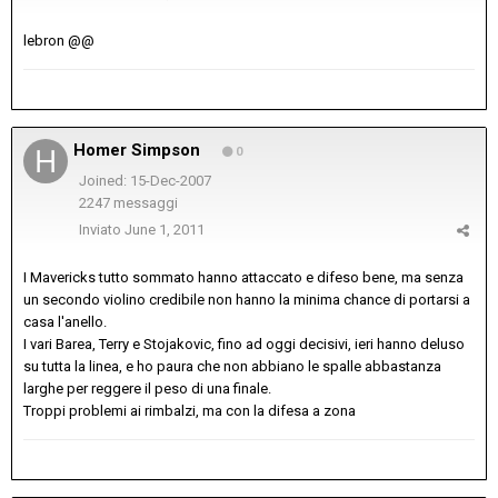
lebron @@
Homer Simpson
0
Joined: 15-Dec-2007
2247 messaggi
Inviato
June 1, 2011
I Mavericks tutto sommato hanno attaccato e difeso bene, ma senza
un secondo violino credibile non hanno la minima chance di portarsi a
casa l'anello.
I vari Barea, Terry e Stojakovic, fino ad oggi decisivi, ieri hanno deluso
su tutta la linea, e ho paura che non abbiano le spalle abbastanza
larghe per reggere il peso di una finale.
Troppi problemi ai rimbalzi, ma con la difesa a zona