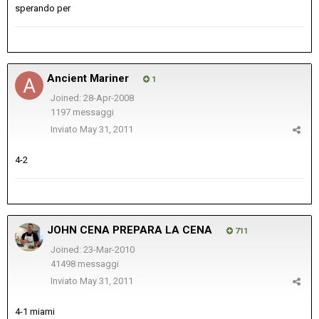
sperando per
Ancient Mariner
1
Joined: 28-Apr-2008
1197 messaggi
Inviato
May 31, 2011
4-2
JOHN CENA PREPARA LA CENA
711
Joined: 23-Mar-2010
41498 messaggi
Inviato
May 31, 2011
4-1 miami