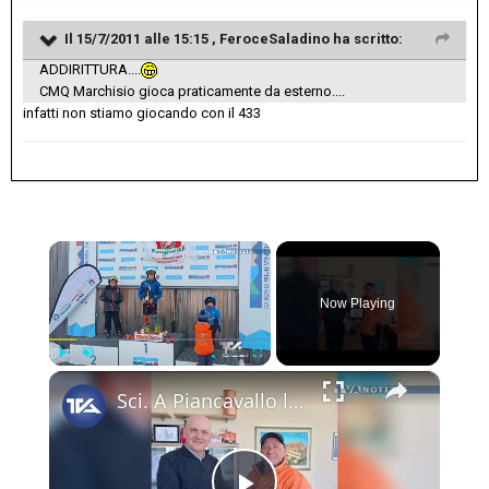
Il 15/7/2011 alle 15:15 , FeroceSaladino ha scritto:
ADDIRITTURA....
CMQ Marchisio gioca praticamente da esterno....
infatti non stiamo giocando con il 433
×
Now Playing
×
Play
Unmute
Fullscreen
Sci. A Piancavallo le gare di "Coppa Sicilia 2026", "Coppa Adrano” e “Memorial Pippo Maccarrone". O