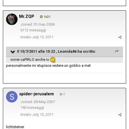
Mr.ZQP
1631
Joined: 01-Sep-2006
6112 messaggi
Inviato
July 15, 2011
Il 15/7/2011 alle 15:22 , Leonida86 ha scritto:
vorrei caPIRLO anche io
personalmente mi stupisce vedere un gobbo a met
spider-jerusalem
0
Joined: 09-May-2007
740 messaggi
Inviato
July 15, 2011
lichtsteiner