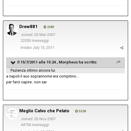
Drew881
2383
Joined: 03-Mar-2007
22053 messaggi
Inviato
July 15, 2011
Il 15/7/2011 alle 15:24 , Morpheus ha scritto:
Pazienza ottimo ancora lui.
a napoli il suo soprannome era compitino...
per farci capire...non sar
Meglio Calvo che Pelato
5328
Joined: 02-Nov-2007
44756 messaggi