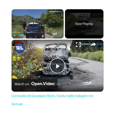
×
Now Playing
×
Play
Unmute
Fullscreen
L'omicidio di Giuseppe Florio. Svolta nelle indagini: tre fermati
Play
Watch on
Video
L'omicidio di Giuseppe Florio. Svolta nelle indagini: tre
fermati