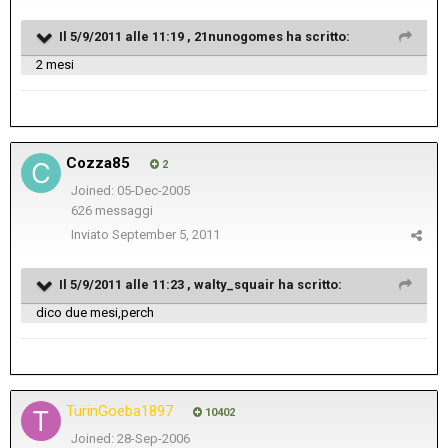
Il 5/9/2011 alle 11:19 , 21nunogomes ha scritto:
2 mesi
Cozza85
2
Joined: 05-Dec-2005
626 messaggi
Inviato
September 5, 2011
Il 5/9/2011 alle 11:23 , walty_squair ha scritto:
dico due mesi,perch
TurinGoeba1897
10402
Joined: 28-Sep-2006