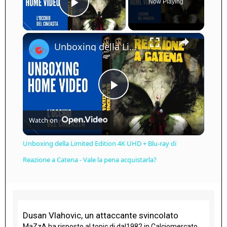
Now Playing
Play Video
×
Unboxing della Limited Edition 4K UHD + Blu-ray di Reazione a Catena - Vale la pena acquistarla?
Play
Watch on
Video
Unboxing della Limited Edition 4K UHD + Blu-ray di
Reazione a Catena - Vale la pena acquistarla?
Dusan Vlahovic, un attaccante svincolato
MaZzA
ha risposto al topic di
dal1982
in
Calciomercato