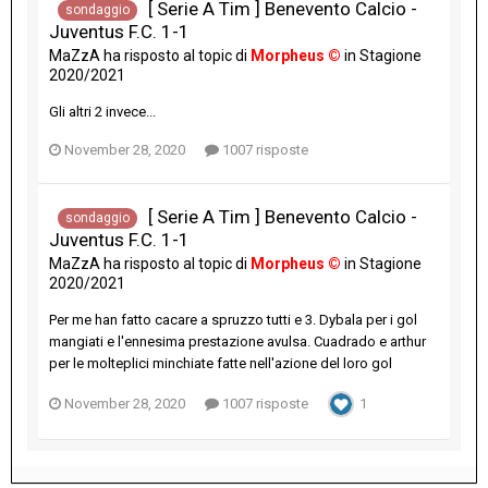
[ Serie A Tim ] Benevento Calcio -
sondaggio
Juventus F.C. 1-1
MaZzA
ha risposto al topic di
Morpheus ©
in
Stagione
2020/2021
Gli altri 2 invece...
November 28, 2020
1007 risposte
[ Serie A Tim ] Benevento Calcio -
sondaggio
Juventus F.C. 1-1
MaZzA
ha risposto al topic di
Morpheus ©
in
Stagione
2020/2021
Per me han fatto cacare a spruzzo tutti e 3. Dybala per i gol
mangiati e l'ennesima prestazione avulsa. Cuadrado e arthur
per le molteplici minchiate fatte nell'azione del loro gol
November 28, 2020
1007 risposte
1