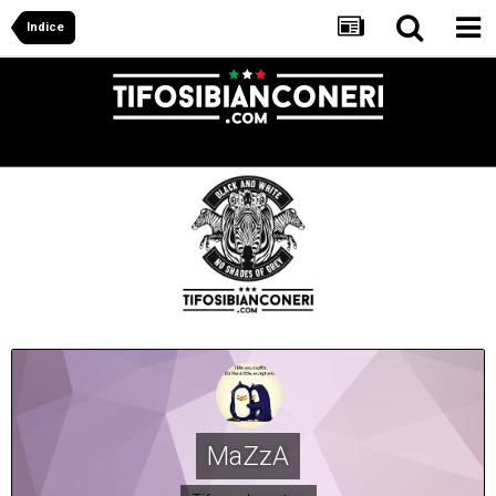
Indice
MaZzA