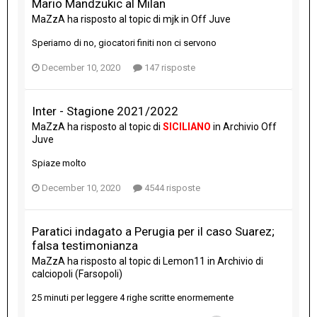
Mario Mandzukic al Milan
MaZzA
ha risposto al topic di
mjk
in
Off Juve
Speriamo di no, giocatori finiti non ci servono
December 10, 2020
147 risposte
Inter - Stagione 2021/2022
MaZzA
ha risposto al topic di
SICILIANO
in
Archivio Off
Juve
Spiaze molto
December 10, 2020
4544 risposte
Paratici indagato a Perugia per il caso Suarez;
falsa testimonianza
MaZzA
ha risposto al topic di
Lemon11
in
Archivio di
calciopoli (Farsopoli)
25 minuti per leggere 4 righe scritte enormemente