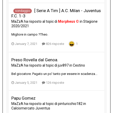
[ Serie A Tim ] A.C. Milan - Juventus
sondaggio
F.C. 1-3
MaZzA
ha risposto al topic di
Morpheus ©
in
Stagione
2020/2021
Migliore in campo ?Theo.
January 7, 2021
826 risposte
1
Preso Rovella dal Genoa.
MaZzA
ha risposto al topic di
juv897
in
Cestino
Bel giocatore. Pagato un po’ tanto per essere in scadenza...
January 5, 2021
126 risposte
Papu Gomez
MaZzA
ha risposto al topic di
pinturicchio182
in
Calciomercato Juventus