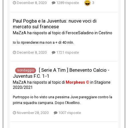
December 8, 2020
1289 risposte
3
Paul Pogba e la Juventus: nuove voci di
mercato sul francese
MaZzA
ha risposto al topic di
FeroceSaladino
in
Cestino
Io lo riprenderei ma non a + di 40 mln.
December 8, 2020
1721 risposte
[ Serie A Tim ] Benevento Calcio -
sondaggio
Juventus F.C. 1-1
MaZzA
ha risposto al topic di
Morpheus ©
in
Stagione
2020/2021
Purtroppo io ho visto una pessima Juve pareggiare contro la
prima squadra campana. Dopo l'Avellino.
November 28, 2020
1007 risposte