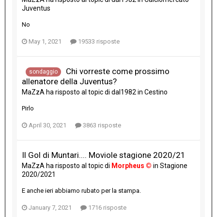
Juventus
No
May 1, 2021
19533 risposte
Chi vorreste come prossimo
sondaggio
allenatore della Juventus?
MaZzA
ha risposto al topic di
dal1982
in
Cestino
Pirlo
April 30, 2021
3863 risposte
Il Gol di Muntari.... Moviole stagione 2020/21
MaZzA
ha risposto al topic di
Morpheus ©
in
Stagione
2020/2021
E anche ieri abbiamo rubato per la stampa.
January 7, 2021
1716 risposte