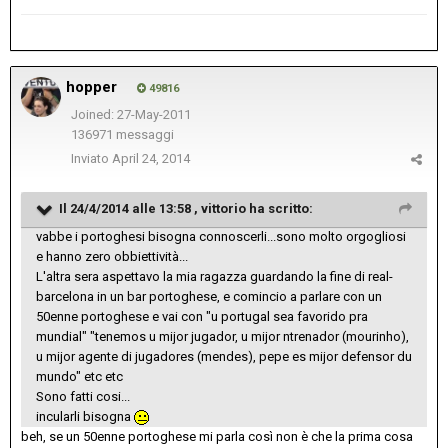
hopper
49816
Joined: 27-May-2011
136971 messaggi
Inviato
April 24, 2014
Il 24/4/2014 alle 13:58 , vittorio ha scritto:
vabbe i portoghesi bisogna connoscerli...sono molto orgogliosi
e hanno zero obbiettività...
L'altra sera aspettavo la mia ragazza guardando la fine di real-
barcelona in un bar portoghese, e comincio a parlare con un
50enne portoghese e vai con "u portugal sea favorido pra
mundial" "tenemos u mijor jugador, u mijor ntrenador (mourinho),
u mijor agente di jugadores (mendes), pepe es mijor defensor du
mundo" etc etc
Sono fatti cosi...
incularli bisogna
beh, se un 50enne portoghese mi parla così non è che la prima cosa