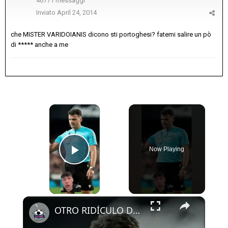
46771 messaggi
Inviato
April 24, 2014
che MISTER VARIDOIANIS dicono sti portoghesi? fatemi salire un pò
di ***** anche a me
×
Now Playing
Play Video
×
OTRO RIDÍCULO DE GIL MANZANO