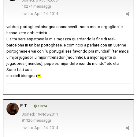
Joined: 01-Jun-2005
10274 messaggi
Inviato
April 24, 2014
vabbe i portoghesi bisogna connoscerli...sono molto orgogliosi e
hanno zero obbiettività...
L'altra sera aspettavo la mia ragazza guardando la fine di real-
barcelona in un bar portoghese, e comincio a parlare con un 50enne
portoghese e vai con "u portugal sea favorido pra mundial" "tenemos
u mijor jugador, u mijor ntrenador (mourinho), u mijor agente di
jugadores (mendes), pepe es mijor defensor du mundo" etc etc
Sono fatti cosi...
incularli bisogna
E.T.
18224
Joined: 19-Nov-2011
81126 messaggi
Inviato
April 24, 2014