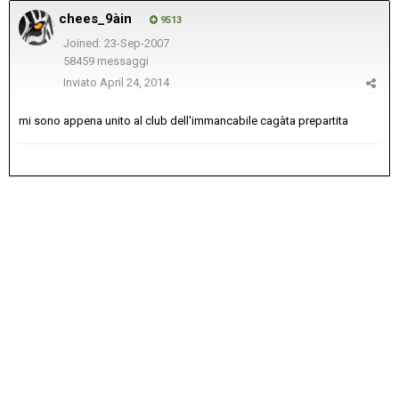
chees_9àin
9513
Joined: 23-Sep-2007
58459 messaggi
Inviato
April 24, 2014
mi sono appena unito al club dell'immancabile cagàta prepartita