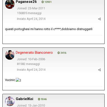
Paganese26
10931
Joined: 23-Mar-2011
156835 messaggi
Inviato
April 24, 2014
questi portoghesi mi hanno rotto il c****,dobbiamo distruggerli
Degenerato Bianconero
3416
Joined: 10-Feb-2006
81582 messaggi
Inviato
April 24, 2014
Vucinic
GabrielKoi
9346
Joined: 13-Jan-2010