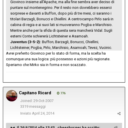
Giovinco insieme all'Apache, ma alla fine sembra aver deciso di
puntare sul montenegrino. Per il resto non dovrebbero esserci
sorprese e davanti a Buffon, dopo più di tre mesi, ci saranno i
titolari Barzagli, Bonucci e Chiellini. A centrocampo Pirlo sarà in
cabina di regia e ai suoi lati si muoveranno Pogba e Marchisio.
Mentre anche per la sfida di questa sera mancherà Vidal. Sugli
esterni Conte schiererà Lichtsteiner e Asamoah.
Juventus (3-5-2):
Buffon; Barzagli, Bonucci, Chiellini;
Lichtsteiner, Pogba, Pirlo, Marchisio, Asamoah; Tevez, Vucinic.
Avrei preferito Giovinco per lo stato di forma, ma la scelta ha
comunque una sua logica: più possesso e azioni più ragionate.
Speriamo che Mirko sia in forma e non scazzato.
Capitano Ricard
776
Joined: 29-Oct-2007
3319 messaggi
Inviato
April 24, 2014
Il 24/4/2014 alle 13:43 , cheesburger ha scritto: