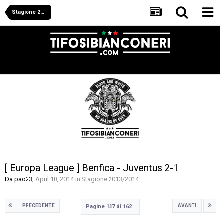
Stagione 2013/2014
[ Europa League ] Benfica - Juventus 2-1
Da
pao23
,
April 10, 2014
in
Stagione 2013/2014
PRECEDENTE
AVANTI
Pagine 137 di 162