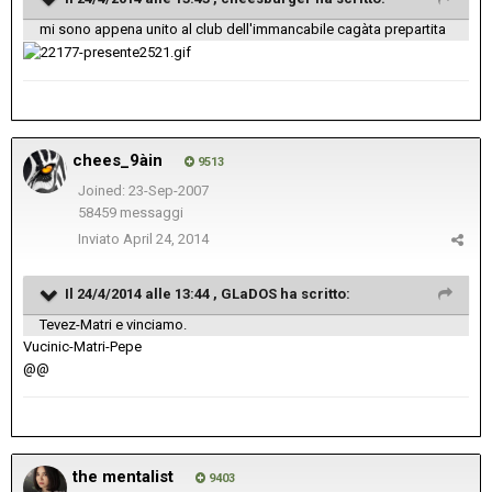
mi sono appena unito al club dell'immancabile cagàta prepartita
chees_9àin
9513
Joined: 23-Sep-2007
58459 messaggi
Inviato
April 24, 2014
Il 24/4/2014 alle 13:44 , GLaDOS ha scritto:
Tevez-Matri e vinciamo.
Vucinic-Matri-Pepe
@@
the mentalist
9403