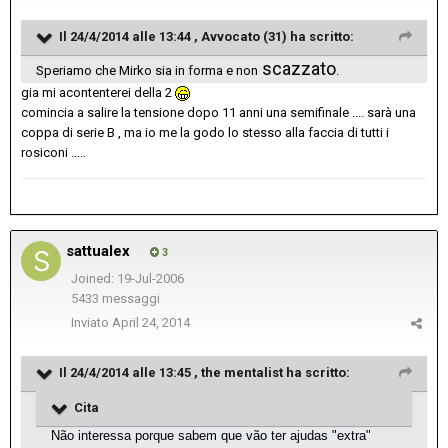
Il 24/4/2014 alle 13:44 , Avvocato (31) ha scritto:
scazzato
Speriamo che Mirko sia in forma e non
.
gia mi acontenterei della 2
comincia a salire la tensione dopo 11 anni una semifinale .... sarà una
coppa di serie B , ma io me la godo lo stesso alla faccia di tutti i
rosiconi .....
sattualex
3
Joined: 19-Jul-2006
5433 messaggi
Inviato
April 24, 2014
Il 24/4/2014 alle 13:45 , the mentalist ha scritto:
Cita
Não interessa porque sabem que vão ter ajudas "extra"