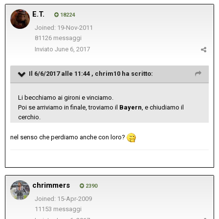
E.T.
18224
Joined: 19-Nov-2011
81126 messaggi
Inviato
June 6, 2017
Il 6/6/2017 alle 11:44 ,
chrim10
ha scritto:
Li becchiamo ai gironi e vinciamo.
Poi se arriviamo in finale, troviamo il
Bayern
, e chiudiamo il
cerchio.
nel senso che perdiamo anche con loro?
chrimmers
2390
Joined: 15-Apr-2009
11153 messaggi