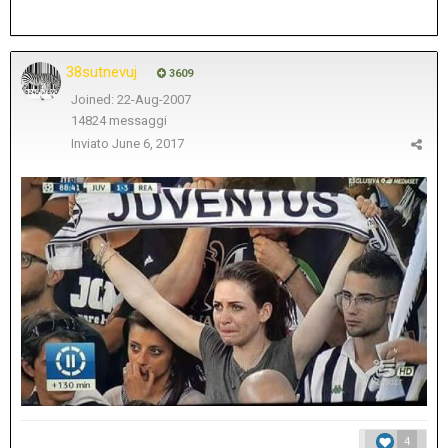
38sutnevuj
3609
Joined: 22-Aug-2007
14824 messaggi
Inviato
June 6, 2017
4