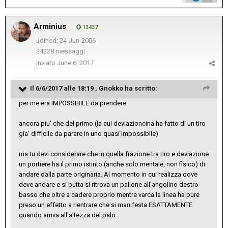
Arminius
13437
Joined: 24-Jun-2006
24228 messaggi
Inviato
June 6, 2017
Il 6/6/2017 alle 18:19 ,
Gnokko
ha scritto:
per me era IMPOSSIBILE da prendere
ancora piu' che del primo (la cui deviazioncina ha fatto di un tiro
gia' difficile da parare in uno quasi impossibile)
ma tu devi considerare che in quella frazione tra tiro e deviazione
un portiere ha il primo istinto (anche solo mentale, non fisico) di
andare dalla parte originaria. Al momento in cui realizza dove
deve andare e si butta si ritrova un pallone all'angolino destro
basso che oltre a cadere proprio mentre varca la linea ha pure
preso un effetto a rientrare che si manifesta ESATTAMENTE
quando arriva all'altezza del palo