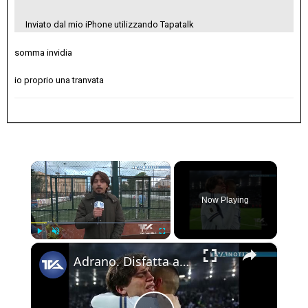
Inviato dal mio iPhone utilizzando Tapatalk
somma invidia
io proprio una tranvata
×
Now Playing
×
Play
Unmute
Fullscreen
Adrano. Disfatta azzurra. Per la terza volta consecutiva la nazionale italiana di calcio fuori dai m