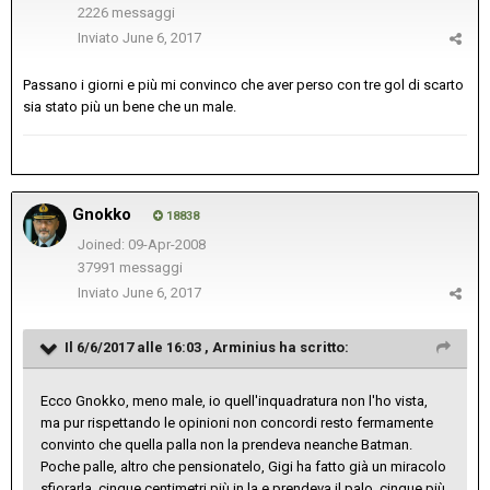
2226 messaggi
Inviato
June 6, 2017
Passano i giorni e più mi convinco che aver perso con tre gol di scarto
sia stato più un bene che un male.
Gnokko
18838
Joined: 09-Apr-2008
37991 messaggi
Inviato
June 6, 2017
Il 6/6/2017 alle 16:03 ,
Arminius
ha scritto:
Ecco Gnokko, meno male, io quell'inquadratura non l'ho vista,
ma pur rispettando le opinioni non concordi resto fermamente
convinto che quella palla non la prendeva neanche Batman.
Poche palle, altro che pensionatelo, Gigi ha fatto già un miracolo
sfiorarla, cinque centimetri più in la e prendeva il palo, cinque più