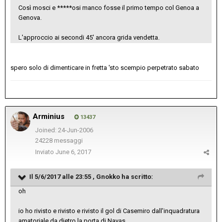
Così mosci e *****osi manco fosse il primo tempo col Genoa a
Genova.
L'approccio ai secondi 45' ancora grida vendetta.
spero solo di dimenticare in fretta 'sto scempio perpetrato sabato
Arminius
13437
Joined: 24-Jun-2006
24228 messaggi
Inviato
June 6, 2017
Il 5/6/2017 alle 23:55 ,
Gnokko
ha scritto:
oh
io ho rivisto e rivisto e rivisto il gol di Casemiro dall'inquadratura
amatoriale da dietro la porta di Navas