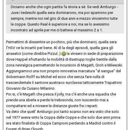
Diciamo anche che ogni partita fa storia a sè. Se vedi Amburgo -
Juve i tedeschi quella sera dominarono, ma poi sparirono per
sempre, mentre noi nel giro di due anni e mezzo vincemmo tutte
le coppe. Questo Real è superiore a noi, ma se lo avessimo
incontrato ad aprile per me ci batteva al massimo 2 a 1.
Permettimi di dissentire un pochino, più che dominarci, quella sera
l'HSV ce la incartò per bene. Al di la degli episodi, quella gara gli
anseatici (come direbbe Pizzul..)
la vinsero in sede di preparazione
dove Happel sfruttando la mobilità di Bastrupp toglie Gentile dalla
zona nevralgica permettendo le incursioni di Magath, Groh e Milewski.
Aggiungiamoci una non proprio innovativa marcatura "al sangue" del
dobermann Rolff su Michel ed ecco che senza fare nulla di
trascendentale il santone austriaco surclassa tatticamente Trapattoni
Giovanni da Cusano Milanino.
Poi si, c'è Magath che pesca il jolly, ma c'è anche una squadra che
prende una sberla e perde la trebisonda, non riuscendo mai a
compattarsi ed a ricreare le distanze giuste fra i reparti.
Va deto che quell' Amburgo poi tanto scarso non era visto che solo
nel 1977 aveva vinto la Coppa delle Coppe e che solo due anni prima
era stato finalista di Coppa Campioni perdendo a Madrid contro il
Forest di Brian Clough.