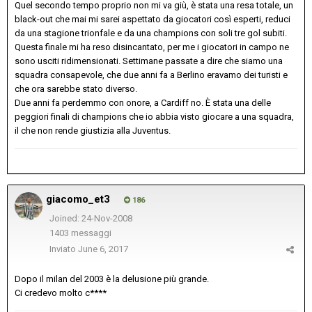
Quel secondo tempo proprio non mi va giù, è stata una resa totale, un
black-out che mai mi sarei aspettato da giocatori così esperti, reduci
da una stagione trionfale e da una champions con soli tre gol subiti.
Questa finale mi ha reso disincantato, per me i giocatori in campo ne
sono usciti ridimensionati. Settimane passate a dire che siamo una
squadra consapevole, che due anni fa a Berlino eravamo dei turisti e
che ora sarebbe stato diverso.
Due anni fa perdemmo con onore, a Cardiff no. È stata una delle
peggiori finali di champions che io abbia visto giocare a una squadra,
il che non rende giustizia alla Juventus.
giacomo_et3
186
Joined: 24-Nov-2008
1403 messaggi
Inviato
June 6, 2017
Dopo il milan del 2003 è la delusione più grande.
Ci credevo molto c****