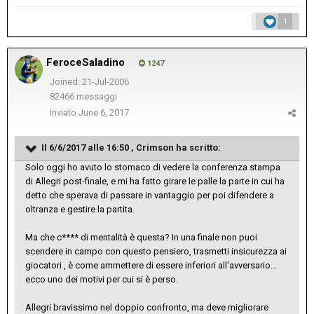
1
FeroceSaladino
1247
Joined: 21-Jul-2006
82466 messaggi
Inviato
June 6, 2017
Il 6/6/2017 alle 16:50 ,
Crimson
ha scritto:
Solo oggi ho avuto lo stomaco di vedere la conferenza stampa
di Allegri post-finale, e mi ha fatto girare le palle la parte in cui ha
detto che sperava di passare in vantaggio per poi difendere a
oltranza e gestire la partita.
Ma che c**** di mentalità è questa? In una finale non puoi
scendere in campo con questo pensiero, trasmetti insicurezza ai
giocatori , è come ammettere di essere inferiori all'avversario...
ecco uno dei motivi per cui si è perso.
Allegri bravissimo nel doppio confronto, ma deve migliorare