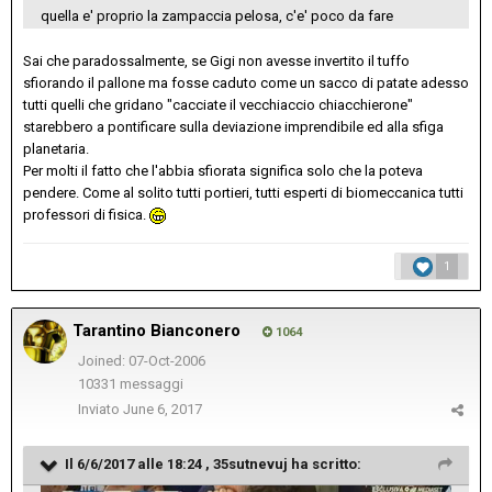
quella e' proprio la zampaccia pelosa, c'e' poco da fare
Sai che paradossalmente, se Gigi non avesse invertito il tuffo
sfiorando il pallone ma fosse caduto come un sacco di patate adesso
tutti quelli che gridano "cacciate il vecchiaccio chiacchierone"
starebbero a pontificare sulla deviazione imprendibile ed alla sfiga
planetaria.
Per molti il fatto che l'abbia sfiorata significa solo che la poteva
pendere. Come al solito tutti portieri, tutti esperti di biomeccanica tutti
professori di fisica.
1
Tarantino Bianconero
1064
Joined: 07-Oct-2006
10331 messaggi
Inviato
June 6, 2017
Il 6/6/2017 alle 18:24 ,
35sutnevuj
ha scritto: