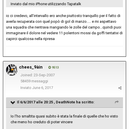
Inviato dal mio iPhone utilizzando Tapatalk
io ci credevo, all'intervallo ero anche piuttosto tranquillo per il fatto di
averla recuperata con quel popò di gol di manzo..... e mi aspettavo
una squadra che rientrava mangiando le zolle del campo...quindi puoi
immaginare il dolore nel vedere 11 polentoni mossi da goffi tentativi di
capirci qualcosa nella ripresa
chees_9àin
9513
Joined: 23-Sep-2007
58459 messaggi
Inviato
June 6, 2017
Il 6/6/2017 alle 20:25 ,
DeathNote
ha scritto:
Io l'ho smaltita quasi subito è stata la finale di quelle che ho visto
che meno ho creduto di poter vincere