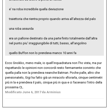
e' na roba incredibile quella deviazione
traiettoria che rientra proprio quando arriva all'altezza del palo
una roba assurda
era un pallone destinato da una parte finito totalmente dall'altra
nel punto piu' irraggiungibile di tutti, basso, all'angolino
quello Buffon non lo prendeva manco 10 anni fa
Ecco Gnokko, meno male, io quell'inquadratura non l'ho vista, ma pur
rispettando le opinioni non concordi resto fermamente convinto che
quella palla non la prendeva neanche Batman. Poche palle, altro che
pensionatelo, Gigi ha fatto già un miracolo sfiorarla, cinque centimetri
più in la e prendeva il palo, cinque più in qua e ci facevano l'intro della
prossima CL.
Modificato
June 6, 2017
da Arminius