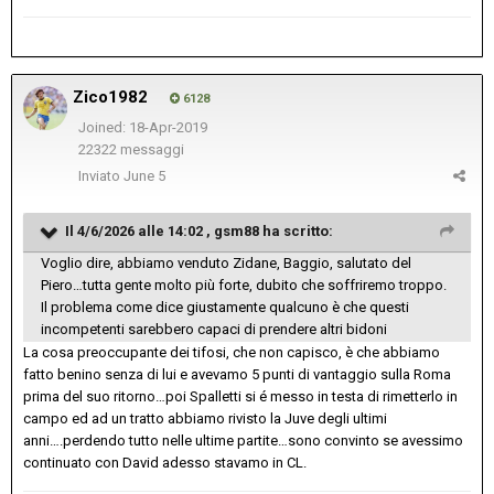
Zico1982
6128
Joined: 18-Apr-2019
22322 messaggi
Inviato
June 5
Il 4/6/2026 alle 14:02 ,
gsm88
ha scritto:
Voglio dire, abbiamo venduto Zidane, Baggio, salutato del
Piero…tutta gente molto più forte, dubito che soffriremo troppo.
Il problema come dice giustamente qualcuno è che questi
incompetenti sarebbero capaci di prendere altri bidoni
La cosa preoccupante dei tifosi, che non capisco, è che abbiamo
fatto benino senza di lui e avevamo 5 punti di vantaggio sulla Roma
prima del suo ritorno…poi Spalletti si é messo in testa di rimetterlo in
campo ed ad un tratto abbiamo rivisto la Juve degli ultimi
anni….perdendo tutto nelle ultime partite…sono convinto se avessimo
continuato con David adesso stavamo in CL.