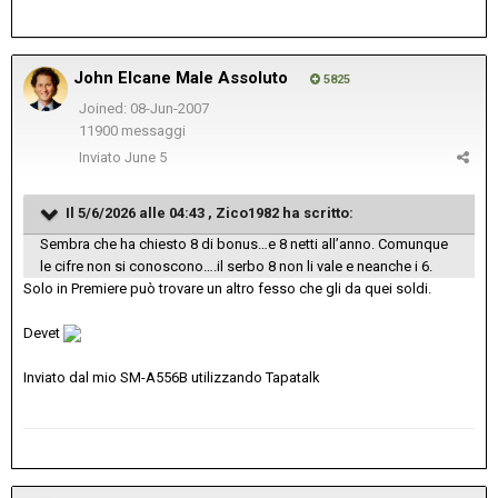
John Elcane Male Assoluto
5825
Joined: 08-Jun-2007
11900 messaggi
Inviato
June 5
Il 5/6/2026 alle 04:43 ,
Zico1982
ha scritto:
Sembra che ha chiesto 8 di bonus…e 8 netti all’anno. Comunque
le cifre non si conoscono….il serbo 8 non li vale e neanche i 6.
Solo in Premiere può trovare un altro fesso che gli da quei soldi.
Devet
Inviato dal mio SM-A556B utilizzando Tapatalk