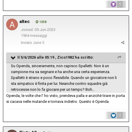
1
altec
1058
Joined: 05-Jun-2023
1964 messaggi
Inviato
June 5
Il 5/6/2026 alle 05:19 ,
Zico1982
ha scritto:
Su Openda, sinceramente, non capisco Spalletti. Non è un
campione ma sa segnare e ha anche una certa esperienza.
Spalletti è strano e poco flessibile. Quando un giocatore non li
sta simpatico è finita per lui. Neanche contro squadre già
retrocesse non lo fa giocare per un tempo? Boh…
Openda, le volte che l' ho visto, prendeva palla e anzichè tirare in porta
si cacava nelle mutande e tornava indietro. Questo è Openda.
1