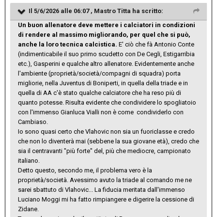
Il 5/6/2026 alle 06:07 ,
Mastro Titta
ha scritto:
Un buon allenatore deve mettere i calciatori in condizioni
di rendere al massimo migliorando, per quel che si può,
anche la loro tecnica calcistica.
E' ciò che fà Antonio Conte
(indimenticabile il suo primo scudetto con De Cegli, Estigarribia
etc.), Gasperini e qualche altro allenatore. Evidentemente anche
l'ambiente (proprietà/società/compagni di squadra) porta
migliorie, nella Juventus di Boniperti, in quella della triade e in
quella di AA c'è stato qualche calciatore che ha reso più di
quanto potesse. Risulta evidente che condividere lo spogliatoio
con l'immenso Gianluca Vialli non è come condividerlo con
Cambiaso.
Io sono quasi certo che Vlahovic non sia un fuoriclasse e credo
che non lo diventerà mai (sebbene la sua giovane età), credo che
sia il centravanti "più forte" del, più che mediocre, campionato
italiano.
Detto questo, secondo me, il problema vero è la
proprietà/società. Avessimo avuto la triade al comando me ne
sarei sbattuto di Vlahovic... La fiducia meritata dall'immenso
Luciano Moggi mi ha fatto rimpiangere e digerire la cessione di
Zidane.