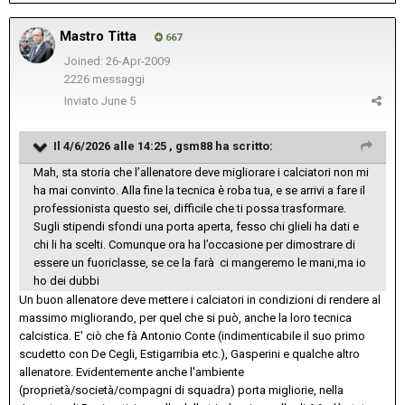
Mastro Titta
667
Joined: 26-Apr-2009
2226 messaggi
Inviato
June 5
Il 4/6/2026 alle 14:25 ,
gsm88
ha scritto:
Mah, sta storia che l’allenatore deve migliorare i calciatori non mi
ha mai convinto. Alla fine la tecnica è roba tua, e se arrivi a fare il
professionista questo sei, difficile che ti possa trasformare.
Sugli stipendi sfondi una porta aperta, fesso chi glieli ha dati e
chi li ha scelti. Comunque ora ha l’occasione per dimostrare di
essere un fuoriclasse, se ce la farà ci mangeremo le mani,ma io
ho dei dubbi
Un buon allenatore deve mettere i calciatori in condizioni di rendere al
massimo migliorando, per quel che si può, anche la loro tecnica
calcistica. E' ciò che fà Antonio Conte (indimenticabile il suo primo
scudetto con De Cegli, Estigarribia etc.), Gasperini e qualche altro
allenatore. Evidentemente anche l'ambiente
(proprietà/società/compagni di squadra) porta migliorie, nella