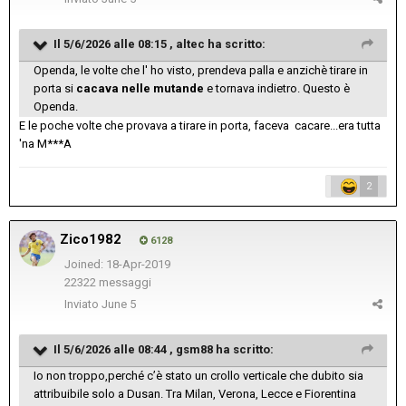
Il 5/6/2026 alle 08:15 ,
altec
ha scritto:
Openda, le volte che l' ho visto, prendeva palla e anzichè tirare in
porta si
cacava
nelle
mutande
e tornava indietro. Questo è
Openda.
E le poche volte che provava a tirare in porta, faceva cacare...era tutta
'na M***A
2
Zico1982
6128
Joined: 18-Apr-2019
22322 messaggi
Inviato
June 5
Il 5/6/2026 alle 08:44 ,
gsm88
ha scritto:
Io non troppo,perché c’è stato un crollo verticale che dubito sia
attribuibile solo a Dusan. Tra Milan, Verona, Lecce e Fiorentina