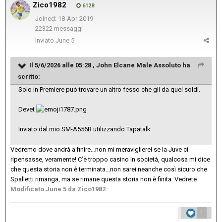
Zico1982
6128
Joined: 18-Apr-2019
22322 messaggi
Inviato
June 5
Il 5/6/2026 alle 05:28 ,
John Elcane Male Assoluto
ha
scritto:
Solo in Premiere può trovare un altro fesso che gli da quei soldi.
Devet
Inviato dal mio SM-A556B utilizzando Tapatalk
Vedremo dove andrà a finire…non mi meraviglierei se la Juve ci
ripensasse, veramente! C’è troppo casino in società, qualcosa mi dice
che questa storia non è terminata…non sarei neanche così sicuro che
Spalletti rimanga, ma se rimane questa storia non è finita. Vedrete
Modificato
June 5
da Zico1982
1