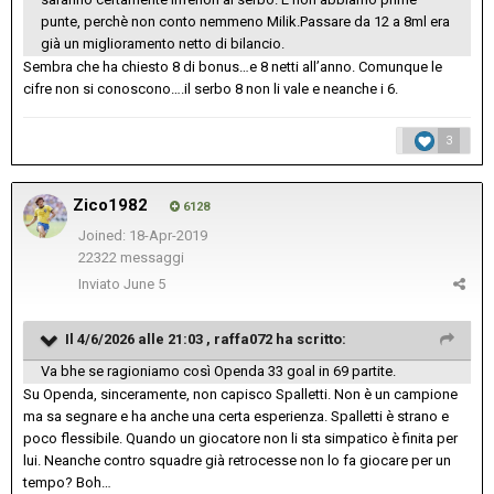
punte, perchè non conto nemmeno Milik.Passare da 12 a 8ml era
già un miglioramento netto di bilancio.
Sembra che ha chiesto 8 di bonus…e 8 netti all’anno. Comunque le
cifre non si conoscono….il serbo 8 non li vale e neanche i 6.
3
Zico1982
6128
Joined: 18-Apr-2019
22322 messaggi
Inviato
June 5
Il 4/6/2026 alle 21:03 ,
raffa072
ha scritto:
Va bhe se ragioniamo così Openda 33 goal in 69 partite.
Su Openda, sinceramente, non capisco Spalletti. Non è un campione
ma sa segnare e ha anche una certa esperienza. Spalletti è strano e
poco flessibile. Quando un giocatore non li sta simpatico è finita per
lui. Neanche contro squadre già retrocesse non lo fa giocare per un
tempo? Boh…