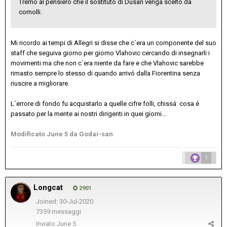
Tremo al pensiero che il sostituto di Dusan venga scelto da
comolli.
Mi ricordo ai tempi di Allegri si disse che c´era un componente del suo
staff che seguiva giorno per giorno Vlahovic cercando di insegnarli i
movimenti ma che non c´era niente da fare e che Vlahovic sarebbe
rimasto sempre lo stesso di quando arrivó dalla Fiorentina senza
riuscire a migliorare.
L´errore di fondo fu acquistarlo a quelle cifre folli, chissá cosa é
passato per la mente ai nostri dirigenti in quei giorni...
Modificato
June 5
da Godai-san
1
Longcat
2901
Joined: 30-Jul-2020
7359 messaggi
Inviato
June 5