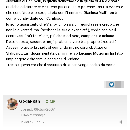
Juventus di Boniperti, in quella della triade e in quella di AA c'è stato
qualche calciatore che ha reso più di quanto potesse. Risulta evidente
che condividere lo spogliatoio con l'immenso Gianluca Vialli non è
come condividerlo con Cambiaso.
Io sono quasi certo che Vlahovic non sia un fuoriclasse e credo che
non lo diventerà mai (sebbene la sua giovane età), credo che sia il
centravanti "più forte" del, più che mediocre, campionato italiano.
Detto questo, secondo me, il problema vero è la proprietà/società.
Avessimo avuto la triade al comando me ne sarei sbattuto di
Vlahovic... La fiducia meritata dall'immenso Luciano Moggi mi ha fatto
rimpiangere e digerire la cessione di Zidane.
Tremo al pensiero che il sostituto di Dusan venga scelto da comolli.
1
Godai-san
929
Joined: 08-Jun-2007
1846 messaggi
Inviato
June 5