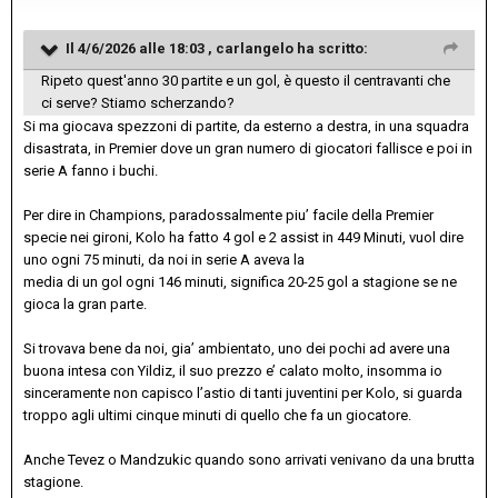
Il 4/6/2026 alle 18:03 ,
carlangelo
ha scritto:
Ripeto quest'anno 30 partite e un gol, è questo il centravanti che
ci serve? Stiamo scherzando?
Si ma giocava spezzoni di partite, da esterno a destra, in una squadra
disastrata, in Premier dove un gran numero di giocatori fallisce e poi in
serie A fanno i buchi.
Per dire in Champions, paradossalmente piu’ facile della Premier
specie nei gironi, Kolo ha fatto 4 gol e 2 assist in 449 Minuti, vuol dire
uno ogni 75 minuti, da noi in serie A aveva la
media di un gol ogni 146 minuti, significa 20-25 gol a stagione se ne
gioca la gran parte.
Si trovava bene da noi, gia’ ambientato, uno dei pochi ad avere una
buona intesa con Yildiz, il suo prezzo e’ calato molto, insomma io
sinceramente non capisco l’astio di tanti juventini per Kolo, si guarda
troppo agli ultimi cinque minuti di quello che fa un giocatore.
Anche Tevez o Mandzukic quando sono arrivati venivano da una brutta
stagione.