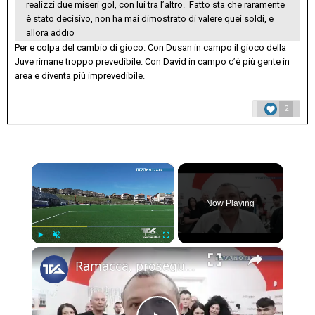
realizzi due miseri gol, con lui tra l’altro. Fatto sta che raramente
è stato decisivo, non ha mai dimostrato di valere quei soldi, e
allora addio
Per e colpa del cambio di gioco. Con Dusan in campo il gioco della
Juve rimane troppo prevedibile. Con David in campo c’è più gente in
area e diventa più imprevedibile.
2
×
Now Playing
×
Play
Unmute
Fullscreen
Ramacca, proseguono i lavori al campo sportivo. Il sindaco Gravina contro gli atti vandalici: "Tolle