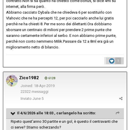
contratto.Non si sa quanto ha chiesto come bonus, si dice 4ml su
internet, alla firma però.
Abbiamo cacciato Dybala che ne chiedeva 6 per sostituirlo con
Vlahovic che ne ha percepiti 12, per poi cacciarlo anche lui gratis
perchè ne ha chiesti 8. Per me sono dei dilettanti.Ora dobbiamo
sborsare un centinaio di milioni per prendere 2 prime punte che
saranno certamente inferiori al serbo. E non abbiamo prime punte,
perchè non conto nemmeno Milik.Passare da 12 a 8ml era già un
miglioramento netto di bilancio.
1
Zico1982
6128
Joined: 18-Apr-2019
22322 messaggi
Inviato
June 5
Il 4/6/2026 alle 18:03 ,
carlangelo
ha scritto:
Ripeto quest'anno 30 partite e un gol, è questo il centravanti che
ci serve? Stiamo scherzando?