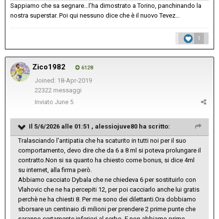
Sappiamo che sa segnare…l’ha dimostrato a Torino, panchinando la
nostra superstar. Poi qui nessuno dice che è il nuovo Tevez…
1
Zico1982
6128
Joined: 18-Apr-2019
22322 messaggi
Inviato
June 5
Il 5/6/2026 alle 01:51 ,
alessiojuve80
ha scritto:
Tralasciando l'antipatia che ha scaturito in tutti noi per il suo
comportamento, devo dire che da 6 a 8 ml si poteva prolungare il
contratto.Non si sa quanto ha chiesto come bonus, si dice 4ml
su internet, alla firma però.
Abbiamo cacciato Dybala che ne chiedeva 6 per sostituirlo con
Vlahovic che ne ha percepiti 12, per poi cacciarlo anche lui gratis
perchè ne ha chiesti 8. Per me sono dei dilettanti.Ora dobbiamo
sborsare un centinaio di milioni per prendere 2 prime punte che
saranno certamente inferiori al serbo. E non abbiamo prime