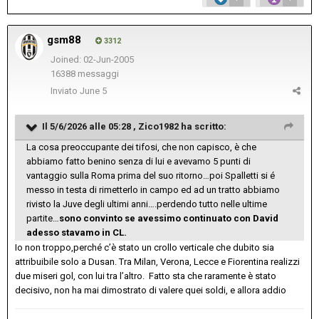
gsm88
3312
Joined: 02-Jun-2005
16388 messaggi
Inviato
June 5
Il 5/6/2026 alle 05:28 ,
Zico1982
ha scritto:
La cosa preoccupante dei tifosi, che non capisco, è che
abbiamo fatto benino senza di lui e avevamo 5 punti di
vantaggio sulla Roma prima del suo ritorno…poi Spalletti si é
messo in testa di rimetterlo in campo ed ad un tratto abbiamo
rivisto la Juve degli ultimi anni….perdendo tutto nelle ultime
partite…
sono convinto se avessimo continuato con David
adesso stavamo in CL.
Io non troppo,perché c’è stato un crollo verticale che dubito sia
attribuibile solo a Dusan. Tra Milan, Verona, Lecce e Fiorentina realizzi
due miseri gol, con lui tra l’altro. Fatto sta che raramente è stato
decisivo, non ha mai dimostrato di valere quei soldi, e allora addio