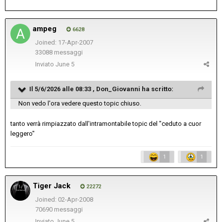
ampeg
6628
Joined: 17-Apr-2007
33088 messaggi
Inviato
June 5
Il 5/6/2026 alle 08:33 ,
Don_Giovanni
ha scritto:
Non vedo l'ora vedere questo topic chiuso.
tanto verrà rimpiazzato dall'intramontabile topic del "ceduto a cuor
leggero"
1
1
Tiger Jack
22272
Joined: 02-Apr-2008
70690 messaggi
Inviato
June 5