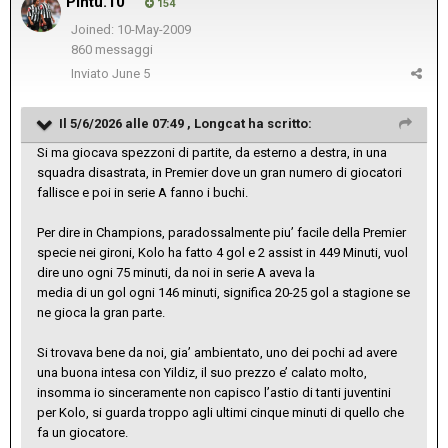
Pintu.10
154
Joined: 10-May-2009
860 messaggi
Inviato
June 5
Il 5/6/2026 alle 07:49 ,
Longcat
ha scritto:
Si ma giocava spezzoni di partite, da esterno a destra, in una
squadra disastrata, in Premier dove un gran numero di giocatori
fallisce e poi in serie A fanno i buchi.
Per dire in Champions, paradossalmente piu’ facile della Premier
specie nei gironi, Kolo ha fatto 4 gol e 2 assist in 449 Minuti, vuol
dire uno ogni 75 minuti, da noi in serie A aveva la
media di un gol ogni 146 minuti, significa 20-25 gol a stagione se
ne gioca la gran parte.
Si trovava bene da noi, gia’ ambientato, uno dei pochi ad avere
una buona intesa con Yildiz, il suo prezzo e’ calato molto,
insomma io sinceramente non capisco l’astio di tanti juventini
per Kolo, si guarda troppo agli ultimi cinque minuti di quello che
fa un giocatore.