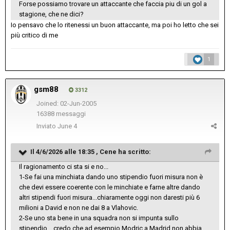
Forse possiamo trovare un attaccante che faccia piu di un gol a
stagione, che ne dici?
Io pensavo che lo ritenessi un buon attaccante, ma poi ho letto che sei
più critico di me
1
gsm88
3312
Joined: 02-Jun-2005
16388 messaggi
Inviato
June 4
Il 4/6/2026 alle 18:35 ,
Cene
ha scritto:
Il ragionamento ci sta si e no...
1-Se fai una minchiata dando uno stipendio fuori misura non è
che devi essere coerente con le minchiate e farne altre dando
altri stipendi fuori misura...chiaramente oggi non daresti più 6
milioni a David e non ne dai 8 a Vlahovic.
2-Se uno sta bene in una squadra non si impunta sullo
stipendio... credo che ad esempio Modric a Madrid non abbia