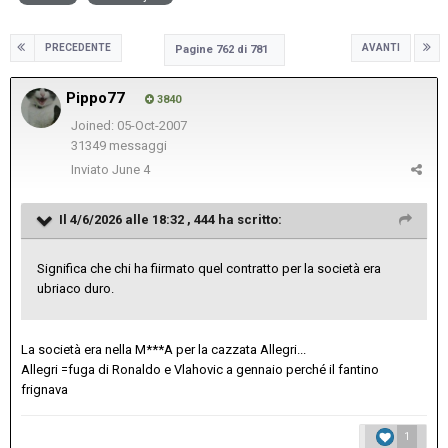
PRECEDENTE
AVANTI
Pagine 762 di 781
Pippo77
3840
Joined: 05-Oct-2007
31349 messaggi
Inviato
June 4
Il 4/6/2026 alle 18:32 ,
444
ha scritto:
Significa che chi ha fiirmato quel contratto per la società era
ubriaco duro.
La società era nella M***A per la cazzata Allegri...
Allegri =fuga di Ronaldo e Vlahovic a gennaio perché il fantino
frignava
1