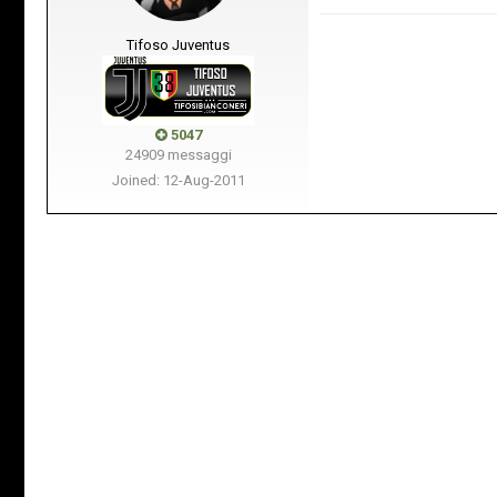
Tifoso Juventus
5047
24909 messaggi
Joined: 12-Aug-2011