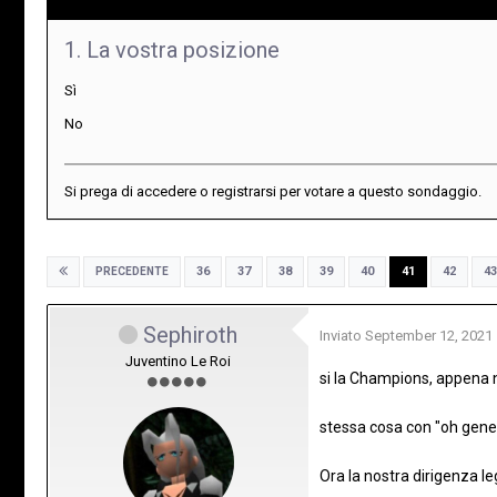
1. La vostra posizione
Sì
No
Si prega di
accedere
o
registrarsi
per votare a questo sondaggio.
36
37
38
39
40
41
42
43
PRECEDENTE
Sephiroth
Inviato
September 12, 2021
Juventino Le Roi
si la Champions, appena 
stessa cosa con "oh gene
Ora la nostra dirigenza l