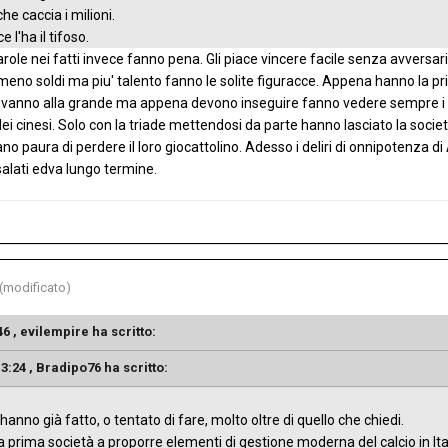
 che caccia i milioni.
 l'ha il tifoso.
role nei fatti invece fanno pena. Gli piace vincere facile senza avversa
n meno soldi ma piu' talento fanno le solite figuracce. Appena hanno la p
vanno alla grande ma appena devono inseguire fanno vedere sempre i loro 
 dei cinesi. Solo con la triade mettendosi da parte hanno lasciato la so
o paura di perdere il loro giocattolino. Adesso i deliri di onnipotenza di
salati edva lungo termine.
(modificato)
46 ,
evilempire
ha scritto:
13:24 ,
Bradipo76
ha scritto:
hanno già fatto, o tentato di fare, molto oltre di quello che chiedi.
a prima società a proporre elementi di gestione moderna del calcio in Ita