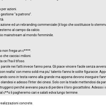
 per azioni.
 gestione "a patrono".
età.
azione ed un rebranding commerciale (il logo che sostituisce lo stemma,
 esterno al campo da calcio.
lcio mainstream al mondo femminile.
so non frega un c****.
ino che caccia i milioni.
 ce l'ha il tifoso.
parole nei fatti invece fanno pena. Gli piace vincere facile senza avvers
 con realta' con meno soldi ma piu' talento fanno le solite figuracce. A
ando sono in testa vanno alla grande ma appena devono inseguire fanno v
 olandesi e adesso l'Inter dei cinesi. Solo con la triade mettendosi da 
ruggerci perché avevano paura di perdere il loro giocattolino. Adesso i d
 al c**o li pagheremo cari e salati edva lungo termine.
realizzazioni concrete.