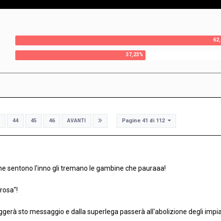
Pagine 41 di 112
44
45
46
AVANTI
ne sentono l'inno gli tremano le gambine che pauraaa!
rosa"!
eggerà sto messaggio e dalla superlega passerà all'abolizione degli imp