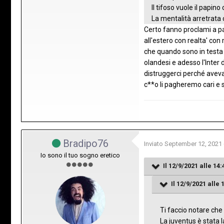
Il tifoso vuole il papino
La mentalità arretrata ce
Certo fanno proclami a pa
all'estero con realta' co
che quando sono in testa 
olandesi e adesso l'Inter
distruggerci perché avevan
c**o li pagheremo cari e 
Bradipo76
Inviato
September 12, 2021
Io sono il tuo sogno eretico
Il 12/9/2021 alle 14:
Il 12/9/2021 alle 
Ti faccio notare che 
La juventus è stata l