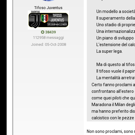
Tifoso Juventus
Un modello a società
Il superamento della
Uno stadio di propri
Una internazionalizz
38439
112958 messaggi
Un piano di sviluppo
Joined: 05-Oct-2008
L'estensione del ca
La super lega.
Ma di questo al tifo
Il tifoso vuole il pap
La mentalità arretrata
Certo fanno proclami a 
confrontano all'estero
come quei piloti che qu
Maradona il Milan degli
ma hanno preferito dist
calcistico con le pezze
Non sono proclami, sono 