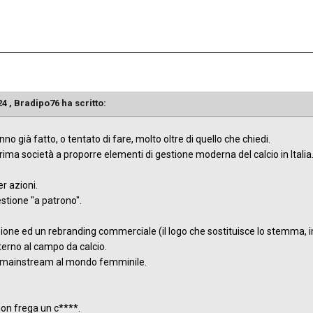
24 ,
Bradipo76
ha scritto:
no già fatto, o tentato di fare, molto oltre di quello che chiedi.
prima società a proporre elementi di gestione moderna del calcio in Italia
er azioni.
estione "a patrono".
.
one ed un rebranding commerciale (il logo che sostituisce lo stemma, in
terno al campo da calcio.
io mainstream al mondo femminile.
non frega un c****.