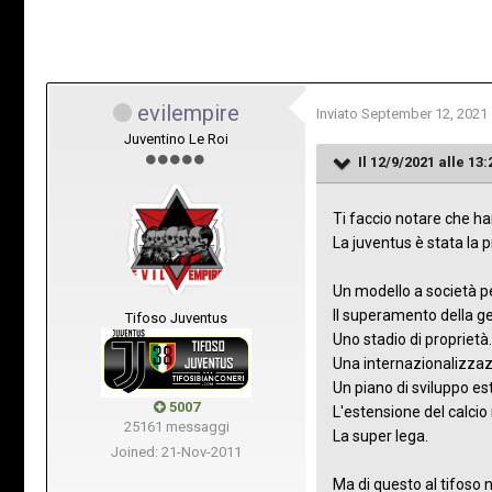
evilempire
Inviato
September 12, 2021
Juventino Le Roi
Il 12/9/2021 alle 13:
Ti faccio notare che han
La juventus è stata la 
Un modello a società p
Il superamento della g
Tifoso Juventus
Uno stadio di proprietà
Una internazionalizzazi
Un piano di sviluppo es
5007
L'estensione del calc
25161 messaggi
La super lega.
Joined: 21-Nov-2011
Ma di questo al tifoso 