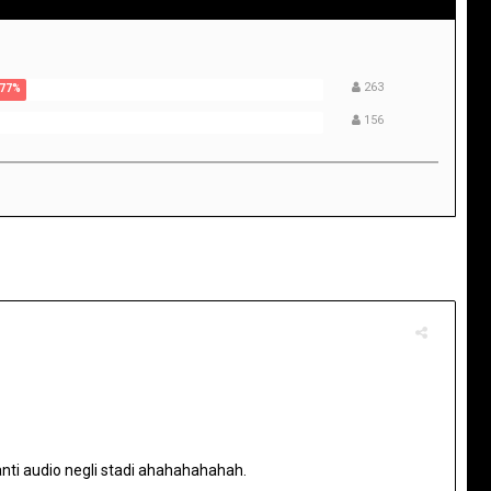
263
156
ianti audio negli stadi ahahahahahah.