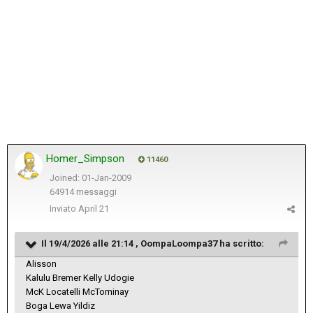
Homer_Simpson
11460
Joined: 01-Jan-2009
64914 messaggi
Inviato
April 21
Il 19/4/2026 alle 21:14 ,
OompaLoompa37
ha scritto:
Alisson
Kalulu Bremer Kelly Udogie
McK Locatelli McTominay
Boga Lewa Yildiz