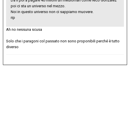
Da lì poi a pagare 40 milioni un medioman come Nico Gonzalez
poi ci sta un universo nel mezzo.
Noi in questo universo non ci sappiamo muovere.
rip
Ah no nessuna scusa
Solo che i paragoni col passato non sono proponibili perché è tutto
diverso