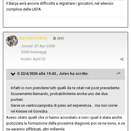
Il Barça avrà ancora difficoltà a registrare i giocatori, nel silenzio
complice della UEFA
baroneconbrio
2333
Joined: 07-Apr-2009
5300 messaggi
Inviato
April 22
Il 22/4/2026 alle 19:43 ,
Jules
ha scritto:
Infatti io non prenderei tutti quelli da te citati nel post precedente.
Sicuramente Bernardo, probabilmlente anche uno dei due
portieri.
Serve un centrocampista di peso ed esperienza... ma non vorrei
né Kessie né Gorezka.
Avevo citato quelli che ci hanno accostato e con i quali è stata anche
ipotizzata la formazione della prossima stagione; poi ce ne sono, e ce
ne saranno affibbiati, altri millemila