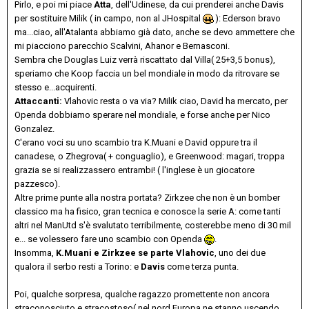
Pirlo, e poi mi piace
Atta
, dell'Udinese, da cui prenderei anche Davis
per sostituire Milik ( in campo, non al JHospital
): Ederson bravo
ma...ciao, all'Atalanta abbiamo già dato, anche se devo ammettere che
mi piacciono parecchio Scalvini, Ahanor e Bernasconi.
Sembra che Douglas Luiz verrà riscattato dal Villa( 25+3,5 bonus),
speriamo che Koop faccia un bel mondiale in modo da ritrovare se
stesso e...acquirenti.
Attaccanti:
Vlahovic resta o va via? Milik ciao, David ha mercato, per
Openda dobbiamo sperare nel mondiale, e forse anche per Nico
Gonzalez.
C'erano voci su uno scambio tra K.Muani e David oppure tra il
canadese, o Zhegrova( + conguaglio), e Greenwood: magari, troppa
grazia se si realizzassero entrambi! ( l'inglese è un giocatore
pazzesco).
Altre prime punte alla nostra portata? Zirkzee che non è un bomber
classico ma ha fisico, gran tecnica e conosce la serie A: come tanti
altri nel ManUtd s'è svalutato terribilmente, costerebbe meno di 30 mil
e... se volessero fare uno scambio con Openda
.
Insomma,
K.Muani e Zirkzee se parte Vlahovic
, uno dei due
qualora il serbo resti a Torino: e
Davis
come terza punta.
Poi, qualche sorpresa, qualche ragazzo promettente non ancora
straconosciuto e stracostoso( nel nord Europa ne stanno uscendo