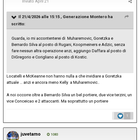
Inviato
April 21
Il 21/4/2026 alle 15:15 ,
Generazione Montero
ha
scritto:
Guarda, io mi accontenterei di Muharemovic, Goretzka e
Bernardo Silva al posto di Rugani, Koopmeiners e Adzic, senza
fare nessun altra operazione anzi, aggiungo Daffara al posto di
DiGregorio e Corigliano al posto di Kostic.
Locatelli e McKeanne non hanno nulla a che invidiare a Goretzka
attuale ... anzi e ancora meno Kelly a Muharemovic..
A noi occorre oltre a Bernardo Silva un bel portiere, due vice terzini, un
vice Conceicao e 2 attaccanti. Ma soprattutto un portiere
1
juvetamo
1083