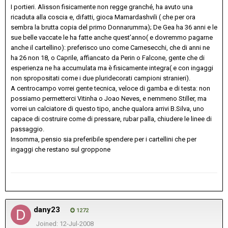
I portieri. Alisson fisicamente non regge granché, ha avuto una
ricaduta alla coscia e, difatti, gioca Mamardashvili ( che per ora
sembra la brutta copia del primo Donnarumma); De Gea ha 36 anni e le
sue belle vaccate le ha fatte anche quest’anno( e dovremmo pagarne
anche il cartellino): preferisco uno come Carnesecchi, che di anni ne
ha 26 non 18, o Caprile, affiancato da Perin o Falcone, gente che di
esperienza ne ha accumulata ma è fisicamente integra( e con ingaggi
non spropositati come i due pluridecorati campioni stranieri).
A centrocampo vorrei gente tecnica, veloce di gamba e di testa: non
possiamo permetterci Vitinha o Joao Neves, e nemmeno Stiller, ma
vorrei un calciatore di questo tipo, anche qualora arrivi B.Silva, uno
capace di costruire come di pressare, rubar palla, chiudere le linee di
passaggio.
Insomma, pensio sia preferibile spendere per i cartellini che per
ingaggi che restano sul groppone
dany23
1272
Joined: 12-Jul-2008