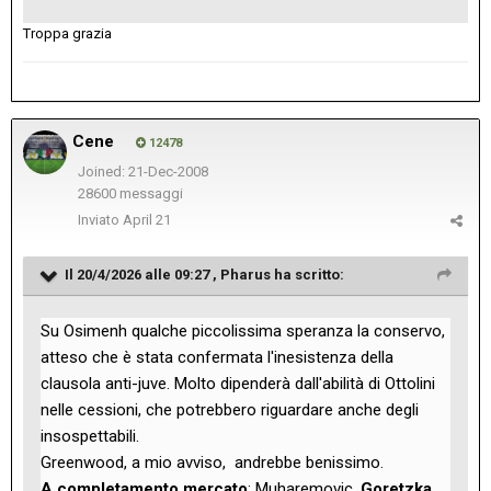
Troppa grazia
Cene
12478
Joined: 21-Dec-2008
28600 messaggi
Inviato
April 21
Il 20/4/2026 alle 09:27 ,
Pharus
ha scritto:
Su Osimenh qualche piccolissima speranza la conservo,
atteso che è stata confermata l'inesistenza della
clausola anti-juve. Molto dipenderà dall'abilità di Ottolini
nelle cessioni, che potrebbero riguardare anche degli
insospettabili.
Greenwood, a mio avviso, andrebbe benissimo.
A completamento mercato
: Muharemovic,
Goretzka,