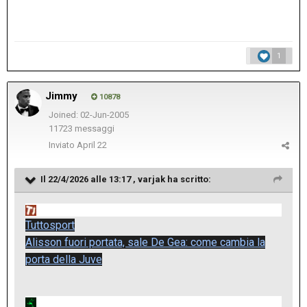
1
Jimmy
10878
Joined: 02-Jun-2005
11723 messaggi
Inviato
April 22
Il 22/4/2026 alle 13:17 ,
varjak
ha scritto:
Tuttosport
Alisson fuori portata, sale De Gea: come cambia la
porta della Juve