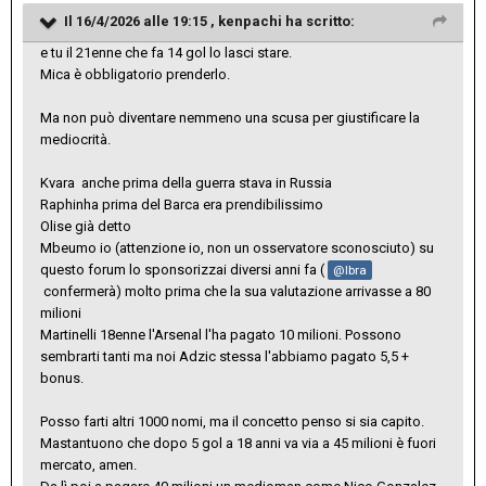
Il 16/4/2026 alle 19:15 ,
kenpachi
ha scritto:
e tu il 21enne che fa 14 gol lo lasci stare.
Mica è obbligatorio prenderlo.
Ma non può diventare nemmeno una scusa per giustificare la
mediocrità.
Kvara anche prima della guerra stava in Russia
Raphinha prima del Barca era prendibilissimo
Olise già detto
Mbeumo io (attenzione io, non un osservatore sconosciuto) su
questo forum lo sponsorizzai diversi anni fa (
@Ibra
confermerà) molto prima che la sua valutazione arrivasse a 80
milioni
Martinelli 18enne l'Arsenal l'ha pagato 10 milioni. Possono
sembrarti tanti ma noi Adzic stessa l'abbiamo pagato 5,5 +
bonus.
Posso farti altri 1000 nomi, ma il concetto penso si sia capito.
Mastantuono che dopo 5 gol a 18 anni va via a 45 milioni è fuori
mercato, amen.