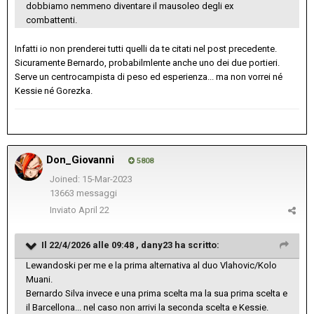
dobbiamo nemmeno diventare il mausoleo degli ex
combattenti.
Infatti io non prenderei tutti quelli da te citati nel post precedente.
Sicuramente Bernardo, probabilmlente anche uno dei due portieri.
Serve un centrocampista di peso ed esperienza... ma non vorrei né
Kessie né Gorezka.
Don_Giovanni
5808
Joined: 15-Mar-2023
13663 messaggi
Inviato
April 22
Il 22/4/2026 alle 09:48 ,
dany23
ha scritto:
Lewandoski per me e la prima alternativa al duo Vlahovic/Kolo
Muani.
Bernardo Silva invece e una prima scelta ma la sua prima scelta e
il Barcellona... nel caso non arrivi la seconda scelta e Kessie.