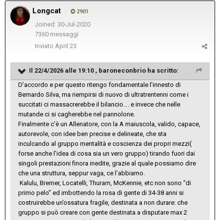
Longcat
2901
Joined: 30-Jul-2020
7360 messaggi
Inviato
April 23
Il 22/4/2026 alle 19:10 ,
baroneconbrio
ha scritto:
D’accordo e per questo ritengo fondamentale l’innesto di
Bernardo Silva, ma riempirsi di nuovo di ultratrentenni come i
succitati ci massacrerebbe il bilancio…. e invece che nelle
mutande ci si cagherebbe nel pannolone.
Finalmente c’è un Allenatore, con la A maiuscola, valido, capace,
autorevole, con idee ben precise e delineate, che sta
inculcando al gruppo mentalità e coscienza dei propri mezzi(
forse anche l’idea di cosa sia un vero gruppo) tirando fuori dai
singoli prestazioni finora inedite, grazie al quale possiamo dire
che una struttura, seppur vaga, ce l’abbiamo.
Kalulu, Bremer, Locatelli, Thuram, McKennie, etc non sono “di
primo pelo” ed imbottendo la rosa di gente di 34-38 anni si
costruirebbe un’ossatura fragile, destinata a non durare: che
gruppo si può creare con gente destinata a disputare max 2