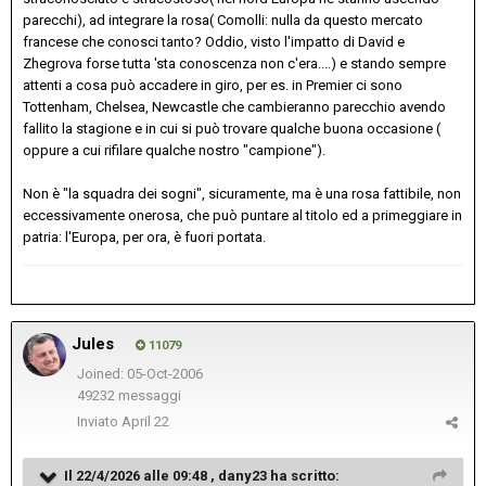
parecchi), ad integrare la rosa( Comolli: nulla da questo mercato
francese che conosci tanto? Oddio, visto l'impatto di David e
Zhegrova forse tutta 'sta conoscenza non c'era....) e stando sempre
attenti a cosa può accadere in giro, per es. in Premier ci sono
Tottenham, Chelsea, Newcastle che cambieranno parecchio avendo
fallito la stagione e in cui si può trovare qualche buona occasione (
oppure a cui rifilare qualche nostro "campione").
Non è "la squadra dei sogni", sicuramente, ma è una rosa fattibile, non
eccessivamente onerosa, che può puntare al titolo ed a primeggiare in
patria: l'Europa, per ora, è fuori portata.
Jules
11079
Joined: 05-Oct-2006
49232 messaggi
Inviato
April 22
Il 22/4/2026 alle 09:48 ,
dany23
ha scritto: