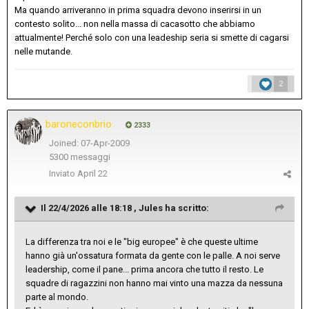
Ma quando arriveranno in prima squadra devono inserirsi in un
contesto solito... non nella massa di cacasotto che abbiamo
attualmente! Perché solo con una leadeship seria si smette di cagarsi
nelle mutande.
2
baroneconbrio
2333
Joined: 07-Apr-2009
5300 messaggi
Inviato
April 22
Il 22/4/2026 alle 18:18 ,
Jules
ha scritto:
La differenza tra noi e le "big europee" è che queste ultime
hanno già un'ossatura formata da gente con le palle. A noi serve
leadership, come il pane... prima ancora che tutto il resto. Le
squadre di ragazzini non hanno mai vinto una mazza da nessuna
parte al mondo.