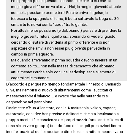
Ed è proprio per le questioni economiche che tu citi che "la
meglio gioventù" se ne va altrove. Noi, la meglio gioventù attuale
non ce la possiamo permettere! Perché arriva l'ingelse, la
tedesca o la spagnola di turno, ti butta sul tavolo la bega da 30
cm... e tu te ne vai con la "coda" tra le gambe.
Noi attualmente possiamo (e dobbiamo!) pensare di prendere la
meglio gioventù futura, quello sì... sperando di vederci giusto,
cercando di evitare di venderla al primo offerente e di non
aspettare che arrivi a non esser più gioventù per vederla in
campo in prima squadra.
Ma quando arriveranno in prima squadra devono inserirsi in un
contesto solito... non nella massa di cacasotto che abbiamo
attualmente! Perché solo con una leadeship seria si smette di
cagarsi nelle mutande.
D’accordo e per questo ritengo fondamentale l’innesto di Bernardo
Silva, ma riempirsi di nuovo di ultratrentenni come i succitati ci
massacrerebbe il bilancio…. e invece che nelle mutande ci si
cagherebbe nel pannolone.
Finalmente c’è un Allenatore, con la A maiuscola, valido, capace,
autorevole, con idee ben precise e delineate, che sta inculcando al
gruppo mentalità e coscienza dei propri mezzi( forse anche l’idea di
cosa sia un vero gruppo) tirando fuori dai singoli prestazioni finora
inedite, grazie al quale possiamo dire che una struttura, seppur vaga,