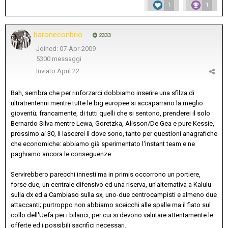
1
1
baroneconbrio
2333
Joined: 07-Apr-2009
5300 messaggi
Inviato
April 22
Bah, sembra che per rinforzarci dobbiamo inserire una sfilza di
ultratrentenni mentre tutte le big europee si accaparrano la meglio
gioventù; francamente, di tutti quelli che si sentono, prenderei il solo
Bernardo Silva mentre Lewa, Goretzka, Alisson/De Gea e pure Kessie,
prossimo ai 30, li lascerei lì dove sono, tanto per questioni anagrafiche
che economiche: abbiamo già sperimentato l'instant team e ne
paghiamo ancora le conseguenze.
Servirebbero parecchi innesti ma in primis occorrono un portiere,
forse due, un centrale difensivo ed una riserva, un'alternativa a Kalulu
sulla dx ed a Cambiaso sulla sx, uno-due centrocampisti e almeno due
attaccanti; purtroppo non abbiamo sceicchi alle spalle ma il fiato sul
collo dell'Uefa per i bilanci, per cui si devono valutare attentamente le
offerte ed i possibili sacrifici necessari.