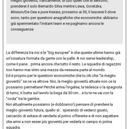
meglio gioventù; francamente, di tutti quelli che si sentono,
prenderei il solo Bernardo Silva mentre Lewa, Goretzka,
Alisson/De Gea e pure Kessie, prossimo ai 30, li lascerei lì dove
sono, tanto per questioni anagrafiche che economiche: abbiamo
già sperimentato l'instant team e ne paghiamo ancora le
conseguenze.
La differenza tra noi e le "big europee" è che queste ultime hanno già
un'ossatura formata da gente con le palle. A noi serve leadership,
come il pane... prima ancora che tutto il resto. Le squadre di ragazzini
non hanno mai vinto una mazza da nessuna parte al mondo.
Ed è proprio per le questioni economiche che tu citi che "la meglio
gioventù" se ne va altrove. Noi, la meglio gioventù attuale non ce la
possiamo permettere! Perché arriva l'ingelse, la tedesca o la spagnola
di turno, ti butta sul tavolo la bega da 30 cm... e tu te ne vai con la
"coda" tra le gambe.
Noi attualmente possiamo (e dobbiamo!) pensare di prendere la
meglio gioventù futura, quello sì... sperando di vederci giusto,
cercando di evitare di venderla al primo offerente e di non aspettare
che arrivi a non esser più gioventù per vederla in campo in prima
squadra.