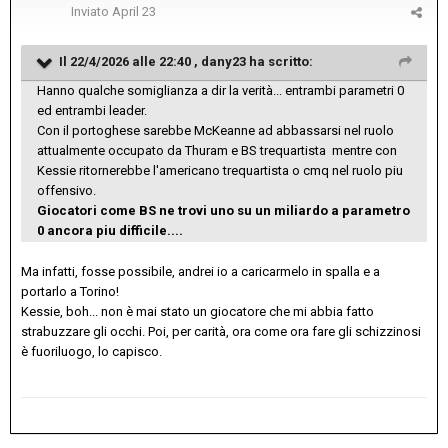
Inviato
April 23
Il 22/4/2026 alle 22:40 ,
dany23
ha scritto:
Hanno qualche somiglianza a dir la verità... entrambi parametri 0
ed entrambi leader.
Con il portoghese sarebbe McKeanne ad abbassarsi nel ruolo
attualmente occupato da Thuram e BS trequartista mentre con
Kessie ritornerebbe l'americano trequartista o cmq nel ruolo piu
offensivo.
Giocatori come BS ne trovi uno su un miliardo a parametro
0 ancora piu difficile....
Ma infatti, fosse possibile, andrei io a caricarmelo in spalla e a
portarlo a Torino!
Kessie, boh... non è mai stato un giocatore che mi abbia fatto
strabuzzare gli occhi. Poi, per carità, ora come ora fare gli schizzinosi
è fuoriluogo, lo capisco.