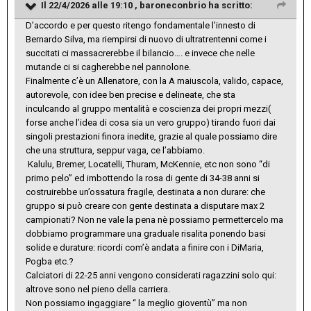
Il 22/4/2026 alle 19:10 ,
baroneconbrio
ha scritto:
D’accordo e per questo ritengo fondamentale l’innesto di
Bernardo Silva, ma riempirsi di nuovo di ultratrentenni come i
succitati ci massacrerebbe il bilancio…. e invece che nelle
mutande ci si cagherebbe nel pannolone.
Finalmente c’è un Allenatore, con la A maiuscola, valido, capace,
autorevole, con idee ben precise e delineate, che sta
inculcando al gruppo mentalità e coscienza dei propri mezzi(
forse anche l’idea di cosa sia un vero gruppo) tirando fuori dai
singoli prestazioni finora inedite, grazie al quale possiamo dire
che una struttura, seppur vaga, ce l’abbiamo.
Kalulu, Bremer, Locatelli, Thuram, McKennie, etc non sono “di
primo pelo” ed imbottendo la rosa di gente di 34-38 anni si
costruirebbe un’ossatura fragile, destinata a non durare: che
gruppo si può creare con gente destinata a disputare max 2
campionati? Non ne vale la pena nè possiamo permettercelo ma
dobbiamo programmare una graduale risalita ponendo basi
solide e durature: ricordi com’è andata a finire con i DiMaria,
Pogba etc.?
Calciatori di 22-25 anni vengono considerati ragazzini solo qui:
altrove sono nel pieno della carriera.
Non possiamo ingaggiare “ la meglio gioventù” ma non