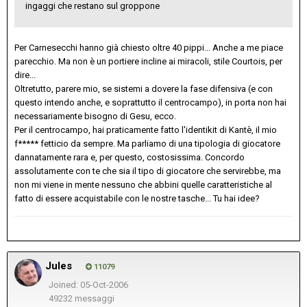
ingaggi che restano sul groppone
Per Carnesecchi hanno già chiesto oltre 40 pippi... Anche a me piace
parecchio. Ma non è un portiere incline ai miracoli, stile Courtois, per
dire...
Oltretutto, parere mio, se sistemi a dovere la fase difensiva (e con
questo intendo anche, e soprattutto il centrocampo), in porta non hai
necessariamente bisogno di Gesu, ecco.
Per il centrocampo, hai praticamente fatto l'identikit di Kantè, il mio
f***** fetticio da sempre. Ma parliamo di una tipologia di giocatore
dannatamente rara e, per questo, costosissima. Concordo
assolutamente con te che sia il tipo di giocatore che servirebbe, ma
non mi viene in mente nessuno che abbini quelle caratteristiche al
fatto di essere acquistabile con le nostre tasche... Tu hai idee?
Jules
11079
Joined: 05-Oct-2006
49232 messaggi