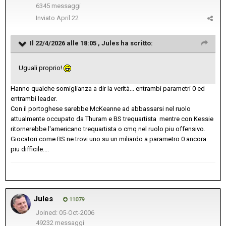
6345 messaggi
Inviato
April 22
Il 22/4/2026 alle 18:05 ,
Jules
ha scritto:
Uguali proprio!
Hanno qualche somiglianza a dir la verità... entrambi parametri 0 ed
entrambi leader.
Con il portoghese sarebbe McKeanne ad abbassarsi nel ruolo
attualmente occupato da Thuram e BS trequartista mentre con Kessie
ritornerebbe l'americano trequartista o cmq nel ruolo piu offensivo.
Giocatori come BS ne trovi uno su un miliardo a parametro 0 ancora
piu difficile....
Jules
11079
Joined: 05-Oct-2006
49232 messaggi