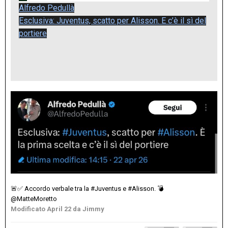
Alfredo Pedullà
Esclusiva: Juventus, scatto per Alisson. E c’è il sì del
portiere
🚨
✅
Accordo verbale tra la #Juventus e #Alisson.
💣
@MatteMoretto
Modificato
April 22
da Jimmy