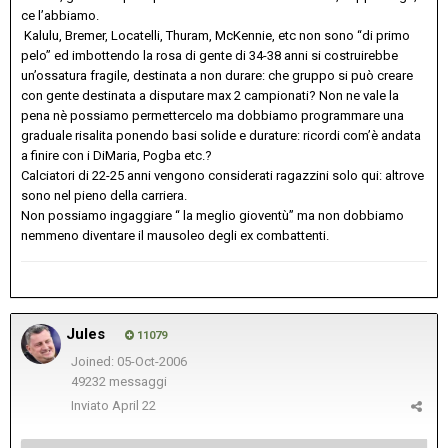
ce l’abbiamo.
Kalulu, Bremer, Locatelli, Thuram, McKennie, etc non sono “di primo
pelo” ed imbottendo la rosa di gente di 34-38 anni si costruirebbe
un’ossatura fragile, destinata a non durare: che gruppo si può creare
con gente destinata a disputare max 2 campionati? Non ne vale la
pena nè possiamo permettercelo ma dobbiamo programmare una
graduale risalita ponendo basi solide e durature: ricordi com’è andata
a finire con i DiMaria, Pogba etc.?
Calciatori di 22-25 anni vengono considerati ragazzini solo qui: altrove
sono nel pieno della carriera.
Non possiamo ingaggiare “ la meglio gioventù” ma non dobbiamo
nemmeno diventare il mausoleo degli ex combattenti.
Jules
11079
Joined: 05-Oct-2006
49232 messaggi
Inviato
April 22