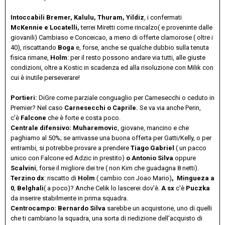
Intoccabili Bremer, Kalulu, Thuram, Yildiz
, i confermati
McKennie e Locatelli,
terrei Miretti come rincalzo( e proveninte dalle
giovanili) Cambiaso e Conceicao, a meno di offerte clamorose ( oltre i
40), riscattando
Boga
e, forse, anche se qualche dubbio sulla tenuta
fisica rimane,
Holm
: per il resto possono andare via tutti, alle giuste
condizioni, oltre a Kostic in scadenza ed alla risoluzione con Milik con
cui è inutile perseverare!
Portieri:
DiGre come parziale conguaglio per Carnesecchi o ceduto in
Premier? Nel caso
Carnesecchi o Caprile.
Se va via anche Perin,
c'è
Falcone
che è forte e costa poco.
Centrale difensivo: Muharemovic
, giovane, mancino e che
paghiamo al 50%; se arrivasse una buona offerta per Gatti/Kelly, o per
entrambi, si potrebbe provare a prendere
Tiago Gabriel
( un pacco
unico con Falcone ed Adzic in prestito)
o Antonio Silva
oppure
Scalvini
, forse il migliore dei tre ( non Kim che guadagna 8 netti).
Terzino dx
: riscatto di
Holm
( cambio con Joao Mario)
, Mingueza a
0
,
Belghali
( a poco)? Anche Celik lo lascerei dov'è.
A sx
c'è
Puczka
da inserire stabilmente in prima squadra.
Centrocampo: Bernardo Silva
sarebbe un acquistone, uno di quelli
che ti cambiano la squadra, una sorta di riedizione dell'acquisto di