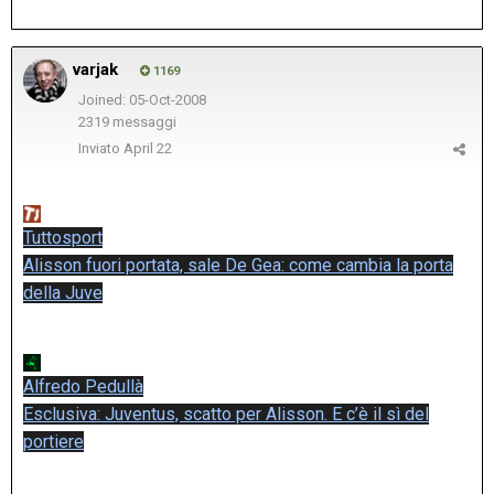
varjak
1169
Joined: 05-Oct-2008
2319 messaggi
Inviato
April 22
Tuttosport
Alisson fuori portata, sale De Gea: come cambia la porta
della Juve
Alfredo Pedullà
Esclusiva: Juventus, scatto per Alisson. E c’è il sì del
portiere