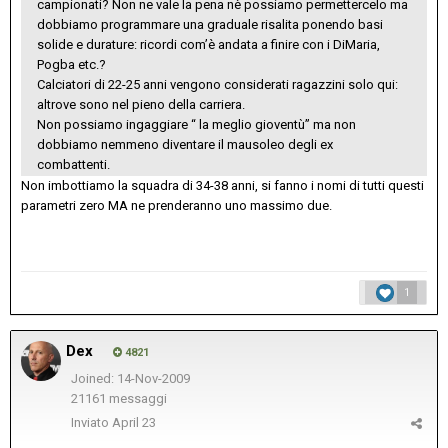
campionati? Non ne vale la pena nè possiamo permettercelo ma
dobbiamo programmare una graduale risalita ponendo basi
solide e durature: ricordi com’è andata a finire con i DiMaria,
Pogba etc.?
Calciatori di 22-25 anni vengono considerati ragazzini solo qui:
altrove sono nel pieno della carriera.
Non possiamo ingaggiare “ la meglio gioventù” ma non
dobbiamo nemmeno diventare il mausoleo degli ex
combattenti.
Non imbottiamo la squadra di 34-38 anni, si fanno i nomi di tutti questi
parametri zero MA ne prenderanno uno massimo due.
1
Dex
4821
Joined: 14-Nov-2009
21161 messaggi
Inviato
April 23