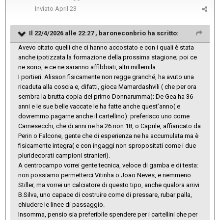
Inviato
April 23
Il 22/4/2026 alle 22:27 ,
baroneconbrio
ha scritto:
Avevo citato quelli che ci hanno accostato e con i quali è stata
anche ipotizzata la formazione della prossima stagione; poi ce
ne sono, e ce ne saranno affibbiati, altri millemila
I portieri. Alisson fisicamente non regge granché, ha avuto una
ricaduta alla coscia e, difatti, gioca Mamardashvili ( che per ora
sembra la brutta copia del primo Donnarumma); De Gea ha 36
anni e le sue belle vaccate le ha fatte anche quest’anno( e
dovremmo pagarne anche il cartellino): preferisco uno come
Carnesecchi, che di anni ne ha 26 non 18, o Caprile, affiancato da
Perin o Falcone, gente che di esperienza ne ha accumulata ma è
fisicamente integra( e con ingaggi non spropositati come i due
pluridecorati campioni stranieri).
A centrocampo vorrei gente tecnica, veloce di gamba e di testa:
non possiamo permetterci Vitinha o Joao Neves, e nemmeno
Stiller, ma vorrei un calciatore di questo tipo, anche qualora arrivi
B.Silva, uno capace di costruire come di pressare, rubar palla,
chiudere le linee di passaggio.
Insomma, pensio sia preferibile spendere per i cartellini che per