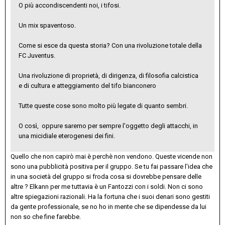
O più accondiscendenti noi, i tifosi.
Un mix spaventoso.
Come si esce da questa storia? Con una rivoluzione totale della
FC Juventus.
Una rivoluzione di proprietà, di dirigenza, di filosofia calcistica
e di cultura e atteggiamento del tifo bianconero
Tutte queste cose sono molto più legate di quanto sembri.
O così, oppure saremo per sempre l'oggetto degli attacchi, in
una micidiale eterogenesi dei fini.
Quello che non capirò mai è perchè non vendono. Queste vicende non
sono una pubblicità positiva per il gruppo. Se tu fai passare l'idea che
in una società del gruppo si froda cosa si dovrebbe pensare delle
altre ? Elkann per me tuttavia è un Fantozzi con i soldi. Non ci sono
altre spiegazioni razionali. Ha la fortuna che i suoi denari sono gestiti
da gente professionale, se no ho in mente che se dipendesse da lui
non so che fine farebbe.