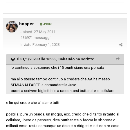
hopper
49816
Joined: 27-May-2011
136971 messaggi
Inviato
February 1, 2023
Il 31/1/2023 alle 16:55 ,
Sabaudo
ha scritto:
io continuo a sostenere che i 15 punti siano una porcata
ma allo stesso tempo continuo a credere che AA ha messo
SEMIANALFABETI a comandare la Juve
buoni a scrivere bigliettini e a raccontarsi buttanate al cellulare
e fin qui credo che ci siamo tutti
postilla: pure un braida, un moggi, ecc. credo che di tanto in tanto al
cellulare, libero da pensieri, dica putthanate o faccia lo sborone o
millanti cose. resta comunque un discreto dirigente. nel nostro caso