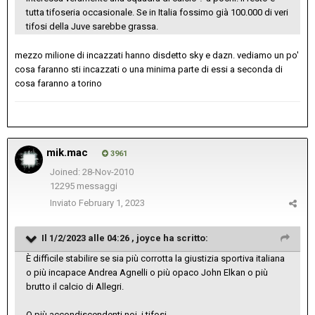
tutta tifoseria occasionale. Se in Italia fossimo già 100.000 di veri
tifosi della Juve sarebbe grassa.
mezzo milione di incazzati hanno disdetto sky e dazn. vediamo un po'
cosa faranno sti incazzati o una minima parte di essi a seconda di
cosa faranno a torino
mik.mac
3961
Joined: 28-Nov-2010
12295 messaggi
Inviato
February 1, 2023
Il 1/2/2023 alle 04:26 ,
joyce
ha scritto:
È difficile stabilire se sia più corrotta la giustizia sportiva italiana
o più incapace Andrea Agnelli o più opaco John Elkan o più
brutto il calcio di Allegri.
O più accondiscendenti noi, i tifosi.