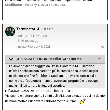
Modificato
February 1, 2023
da LUCCAL
Terminator-J
2732
Joined: 26-Nov-2020
5196 messaggi
Inviato
February 1, 2023
Il 31/1/2023 alle 07:45 ,
Moeller 73
ha scritto:
La Juve dovrebbe fuggire dall'Italia. Giocare in MLS sarebbe
un'idea anche se non sarebbe più la stessa cosa. Anche se poi
mi chiedo che fine farebbe lo Stadium. Tuttavia restare in Italia
non è più un'opzione a meno di avere una proprietà che occupi
manu militari tutte le istituzioni sportive.
E' l'UNICA COSA DA FARE, non un buona idea....
Via subito e trattare subito i diritti dell'MLS con amazon, così mi danno
un buon motivo x rinnovare l'abbonamento a Prime...