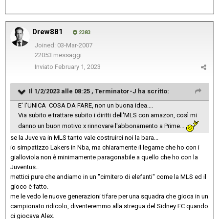
Drew881
2383
Joined: 03-Mar-2007
22053 messaggi
Inviato
February 1, 2023
Il 1/2/2023 alle 08:25 ,
Terminator-J
ha scritto:
E' l'UNICA COSA DA FARE, non un buona idea....
Via subito e trattare subito i diritti dell'MLS con amazon, così mi
danno un buon motivo x rinnovare l'abbonamento a Prime...
se la Juve va in MLS tanto vale costruirci noi la bara...
io simpatizzo Lakers in Nba, ma chiaramente il legame che ho con i
gialloviola non è minimamente paragonabile a quello che ho con la
Juventus..
mettici pure che andiamo in un "cimitero di elefanti" come la MLS ed il
gioco è fatto.
me le vedo le nuove generazioni tifare per una squadra che gioca in un
campionato ridicolo, diventeremmo alla stregua del Sidney FC quando
ci giocava Alex.