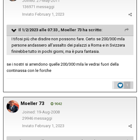
Joined: 27-May-2011
136971 messaggi
Inviato
February 1, 2023
Il 1/2/2023 alle 07:33 ,
Moeller 73
ha scritto:
I tifosi più che disdire non possono fare. Certo se 200/300 mila
persone andassero all'assalto dei palazzi a Roma e in Svizzera
finirebbe tutto in pochi giorni, ma è pura fantasia.
se i nostri si arrendono quelle 200/300 mila le vedrai fuori della
continassa con le forche
1
Moeller 73
9042
Joined: 19-Aug-2008
29946 messaggi
Inviato
February 1, 2023