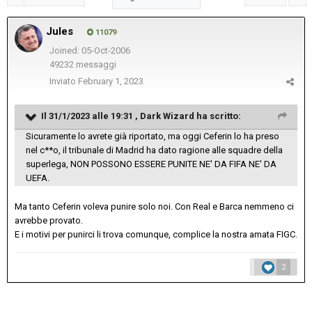
Jules
11079
Joined: 05-Oct-2006
49232 messaggi
Inviato
February 1, 2023
Il 31/1/2023 alle 19:31 ,
Dark Wizard
ha scritto:
Sicuramente lo avrete già riportato, ma oggi Ceferin lo ha preso
nel c**o, il tribunale di Madrid ha dato ragione alle squadre della
superlega, NON POSSONO ESSERE PUNITE NE' DA FIFA NE' DA
UEFA.
Ma tanto Ceferin voleva punire solo noi. Con Real e Barca nemmeno ci
avrebbe provato.
E i motivi per punirci li trova comunque, complice la nostra amata FIGC.
2