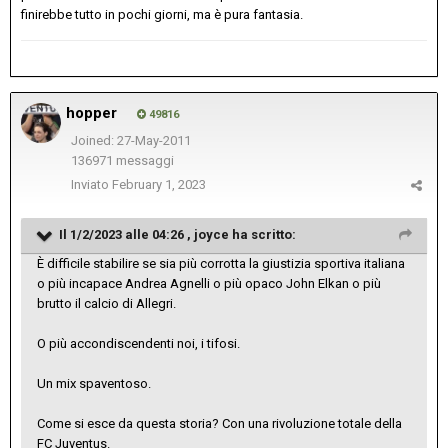
finirebbe tutto in pochi giorni, ma è pura fantasia.
hopper
49816
Joined: 27-May-2011
136971 messaggi
Inviato
February 1, 2023
Il 1/2/2023 alle 04:26 ,
joyce
ha scritto:
È difficile stabilire se sia più corrotta la giustizia sportiva italiana
o più incapace Andrea Agnelli o più opaco John Elkan o più
brutto il calcio di Allegri.
O più accondiscendenti noi, i tifosi.
Un mix spaventoso.
Come si esce da questa storia? Con una rivoluzione totale della
FC Juventus.