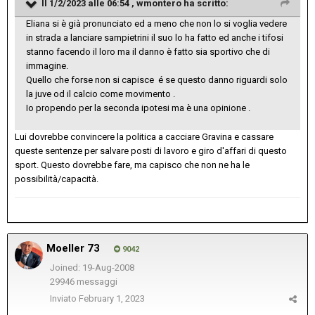
Il 1/2/2023 alle 06:54 ,
wmontero
ha scritto:
Eliana si è già pronunciato ed a meno che non lo si voglia vedere
in strada a lanciare sampietrini il suo lo ha fatto ed anche i tifosi
stanno facendo il loro ma il danno è fatto sia sportivo che di
immagine.
Quello che forse non si capisce é se questo danno riguardi solo
la juve od il calcio come movimento .
Io propendo per la seconda ipotesi ma è una opinione .
Lui dovrebbe convincere la politica a cacciare Gravina e cassare
queste sentenze per salvare posti di lavoro e giro d'affari di questo
sport. Questo dovrebbe fare, ma capisco che non ne ha le
possibilità/capacità.
Moeller 73
9042
Joined: 19-Aug-2008
29946 messaggi
Inviato
February 1, 2023