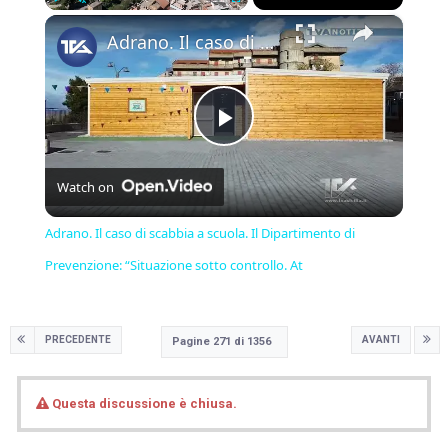
×
Play
Unmute
Fullscreen
Adrano. Il caso di scabbia a scuola. Il Dipartimento di Prevenzione: “Situazione sotto controllo. At
Play
Watch on
Video
Adrano. Il caso di scabbia a scuola. Il Dipartimento di
Prevenzione: “Situazione sotto controllo. At
PRECEDENTE
AVANTI
Pagine 271 di 1356
Questa discussione è chiusa.