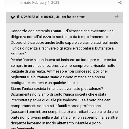
Inviato
February 1, 2023
Il 1/2/2023 alle 04:03 ,
Jules
ha scritto:
Concordo con entrambi i punti. E d'altronde che avessimo una
dirigenza non all'altezza lo sostengo da tempo immemore.
Dopodiché sarebbe anche bello sapere se siamo stati realmente
l'unica dirigenza a "scrivere bigliettini e raccontarsi buttanate al
cellulare".
Perché finché si continuerà ad insistere ad indagare e intercettare
sempre in un'unica direzione, avremo sempre una visuale molto
parziale di una realtà. Ammesso e non concesso, poi, che i
bigliettini e le buttanate siano davvero materia che possa
configurare realmente un qualche illecito.
Siamo l'unica società in Italia ad aver fatto plusvalenze?
Sicuramente no. Siamo di certo l'unica società che è stata
intercettata per via di quelle plusvalenze. E se è vero che certi
comportamenti sono stati infantili e poco professionali
(passami i termini, per semplificare) è altrettanto vero che da una
parte non provano nulla e dall'altra che non sapremo mai se altre
dirigenze lavorano in modo altrettanto infantile e poco
professionale.