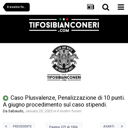
Il nostro forum
Caso Plusvalenze, Penalizzazione di 10 punti.
A giugno procedimento sul caso stipendi.
Da
Sabaudo
,
January 20, 2023
in
Il nostro forum
PRECEDENTE
AVANTI
Pagine 271 di 1356