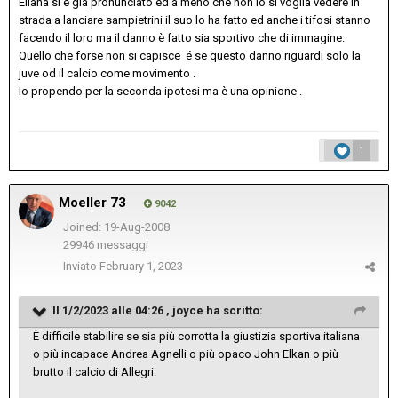
Eliana si è già pronunciato ed a meno che non lo si voglia vedere in
strada a lanciare sampietrini il suo lo ha fatto ed anche i tifosi stanno
facendo il loro ma il danno è fatto sia sportivo che di immagine.
Quello che forse non si capisce é se questo danno riguardi solo la
juve od il calcio come movimento .
Io propendo per la seconda ipotesi ma è una opinione .
1
Moeller 73
9042
Joined: 19-Aug-2008
29946 messaggi
Inviato
February 1, 2023
Il 1/2/2023 alle 04:26 ,
joyce
ha scritto:
È difficile stabilire se sia più corrotta la giustizia sportiva italiana
o più incapace Andrea Agnelli o più opaco John Elkan o più
brutto il calcio di Allegri.