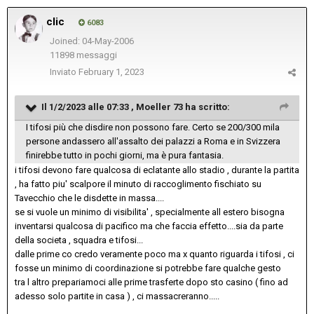
clic
6083
Joined: 04-May-2006
11898 messaggi
Inviato
February 1, 2023
Il 1/2/2023 alle 07:33 ,
Moeller 73
ha scritto:
I tifosi più che disdire non possono fare. Certo se 200/300 mila
persone andassero all'assalto dei palazzi a Roma e in Svizzera
finirebbe tutto in pochi giorni, ma è pura fantasia.
i tifosi devono fare qualcosa di eclatante allo stadio , durante la partita
, ha fatto piu' scalpore il minuto di raccoglimento fischiato su
Tavecchio che le disdette in massa....
se si vuole un minimo di visibilita' , specialmente all estero bisogna
inventarsi qualcosa di pacifico ma che faccia effetto....sia da parte
della societa , squadra e tifosi...
dalle prime co credo veramente poco ma x quanto riguarda i tifosi , ci
fosse un minimo di coordinazione si potrebbe fare qualche gesto
tra l altro prepariamoci alle prime trasferte dopo sto casino ( fino ad
adesso solo partite in casa ) , ci massacreranno.....