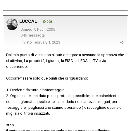
LUCCAL
298
Joined: 01-Jun-2005
346 messaggi
Inviato
February 1, 2023
Dal mio punto di vista, non si può delegare a nessuno la speranza che
si attivino, La proprietà, i giudici, la FIGC, la LEGA, le TV e via
discorrendo.
Occorre fissare solo due punti che ci riguardano:
1- Disdette da tutto e boicottaggio
2- Organizzare una data per la protesta, possibilmente coincidente
con una giornata speciale nel calendario ( di carnevale magari, per
festeggiare i pagliacci che stanno operando ) e raccogliere decine di
migliaia di tifosi incazzati.
stop.
il resto non possiamo parteciparlo e sono speranze e illusioni.