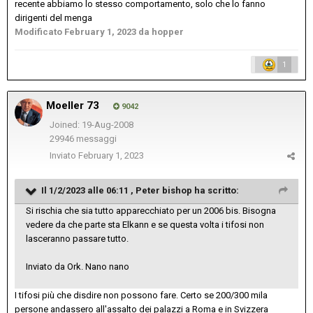
recente abbiamo lo stesso comportamento, solo che lo fanno
dirigenti del menga
Modificato
February 1, 2023
da hopper
1
Moeller 73
9042
Joined: 19-Aug-2008
29946 messaggi
Inviato
February 1, 2023
Il 1/2/2023 alle 06:11 ,
Peter bishop
ha scritto:
Si rischia che sia tutto apparecchiato per un 2006 bis. Bisogna
vedere da che parte sta Elkann e se questa volta i tifosi non
lasceranno passare tutto.
Inviato da Ork. Nano nano
I tifosi più che disdire non possono fare. Certo se 200/300 mila
persone andassero all'assalto dei palazzi a Roma e in Svizzera