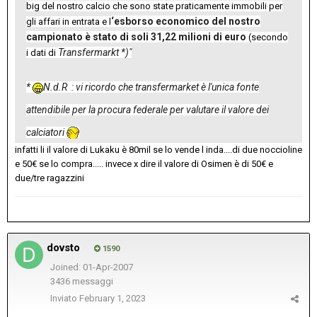
big del nostro calcio che sono state praticamente immobili per
‘esborso economico del nostro
gli affari in entrata e l
campionato è stato di soli 31,22 milioni di euro
(secondo
Transfermarkt *)"
i dati di
*
N.d.R
: vi ricordo che transfermarket è l'unica fonte
attendibile per la procura federale per valutare il valore dei
calciatori
infatti li il valore di Lukaku è 80mil se lo vende l inda....di due noccioline
e 50€ se lo compra..... invece x dire il valore di Osimen è di 50€ e
due/tre ragazzini
dovsto
1590
Joined: 01-Apr-2007
3436 messaggi
Inviato
February 1, 2023