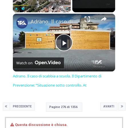
×
Play
Unmute
Fullscreen
Adrano. Il caso di scabbia a scuola. Il Dipartimento di Prevenzione: “Situazione sotto controllo. At
Play
Watch on
Video
Adrano. Il caso di scabbia a scuola. Il Dipartimento di
Prevenzione: “Situazione sotto controllo. At
PRECEDENTE
AVANTI
Pagine 276 di 1356
Questa discussione è chiusa.