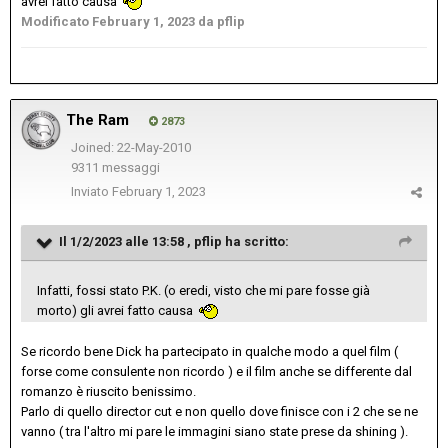
avrei fatto causa
Modificato
February 1, 2023
da pflip
The Ram
2873
Joined: 22-May-2010
9311 messaggi
Inviato
February 1, 2023
Il 1/2/2023 alle 13:58 ,
pflip
ha scritto:
Infatti, fossi stato P.K. (o eredi, visto che mi pare fosse già
morto) gli avrei fatto causa
Se ricordo bene Dick ha partecipato in qualche modo a quel film (
forse come consulente non ricordo ) e il film anche se differente dal
romanzo è riuscito benissimo.
Parlo di quello director cut e non quello dove finisce con i 2 che se ne
vanno ( tra l'altro mi pare le immagini siano state prese da shining ).