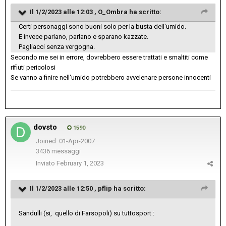
Il 1/2/2023 alle 12:03 ,
O_Ombra
ha scritto:
Certi personaggi sono buoni solo per la busta dell'umido.
E invece parlano, parlano e sparano kazzate.
Pagliacci senza vergogna.
Secondo me sei in errore, dovrebbero essere trattati e smaltiti come
rifiuti pericolosi
Se vanno a finire nell'umido potrebbero avvelenare persone innocenti
dovsto
1590
Joined: 01-Apr-2007
3436 messaggi
Inviato
February 1, 2023
Il 1/2/2023 alle 12:50 ,
pflip
ha scritto:
Sandulli (si, quello di Farsopoli) su tuttosport
: