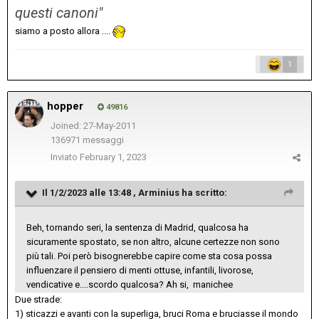
questi canoni"
siamo a posto allora ....
1
hopper
49816
Joined: 27-May-2011
136971 messaggi
Inviato
February 1, 2023
Il 1/2/2023 alle 13:48 ,
Arminius
ha scritto:
Beh, tornando seri, la sentenza di Madrid, qualcosa ha
sicuramente spostato, se non altro, alcune certezze non sono
più tali. Poi però bisognerebbe capire come sta cosa possa
influenzare il pensiero di menti ottuse, infantili, livorose,
vendicative e....scordo qualcosa? Ah si, manichee
Due strade:
1) sticazzi e avanti con la superliga, bruci Roma e bruciasse il mondo