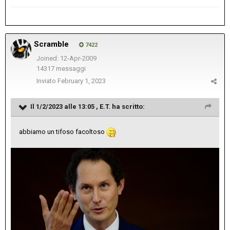
Scramble
7422
Joined: 12-Apr-2009
14317 messaggi
Inviato
February 1, 2023
Il 1/2/2023 alle 13:05 ,
E.T.
ha scritto:
abbiamo un tifoso facoltoso