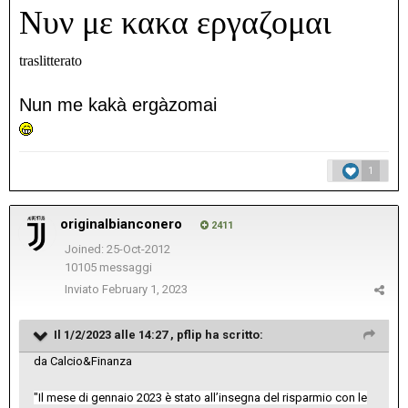
Νυν με κακα εργαζομαι
traslitterato
Nun
me
kakà
ergàzomai
1
originalbianconero
2411
Joined: 25-Oct-2012
10105 messaggi
Inviato
February 1, 2023
Il 1/2/2023 alle 14:27 ,
pflip
ha scritto:
da Calcio&Finanza
"Il mese di gennaio 2023 è stato all’insegna del risparmio con le