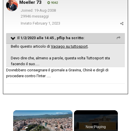
Moeller 73
9042
Joined: 19-Aug-2008
29946 messaggi
Inviato
February 1, 2023
Il 1/2/2023 alle 14:45 ,
pflip
ha scritto:
Bello questo articolo di
Vaciago su tuttosport
.
Devo dire che, almeno a parole, questa volta Tuttosport sta
facendo il suo.....
Dovrebbero consegnare il giornale a Gravina, Chinè e dirgli di
procedere contro l'Inter .....
×
Now Playing