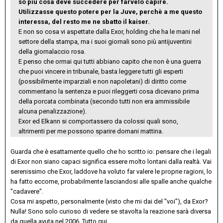
so più cosa deve succedere per farvelo capire.
Utilizzasse questo potere per la Juve, perchè a me questo
interessa, del resto me ne sbatto il kaiser.
E non so cosa vi aspettate dalla Exor, holding che ha le mani nel
settore della stampa, ma i suoi giornali sono più antijuventini
della giornalaccio rosa.
E penso che ormai qui tutti abbiano capito che non è una guerra
che puoi vincere in tribunale, basta leggere tutti gli esperti
(possibilmente imparziali e non napoletani) di diritto come
commentano la sentenza e puoi rileggerti cosa dicevano prima
della porcata combinata (secondo tutti non era ammissibile
alcuna penalizzazione).
Exor ed Elkann si comportassero da colossi quali sono,
altrimenti per me possono sparire domani mattina.
Guarda che è esattamente quello che ho scritto io: pensare che i legali
di Exor non siano capaci significa essere molto lontani dalla realtà. Vai
serenissimo che Exor, laddove ha voluto far valere le proprie ragioni, lo
ha fatto eccome, probabilmente lasciandosi alle spalle anche qualche
"cadavere".
Cosa mi aspetto, personalmente (visto che mi dai del "voi"), da Exor?
Nulla! Sono solo curioso di vedere se stavolta la reazione sarà diversa
da quella avuta nel 2006. Tutto qui.