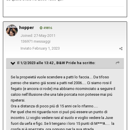
hopper
49816
Joined: 27-May-2011
136971 messaggi
Inviato
February 1, 2023
Il 1/2/2023 alle 13:42 ,
B&W Pride
ha scritto:
Se la propeietá vuole scendere a patti lo faccia…. Da tifoso
penso che siamo giá scesi a patti nel 2006….. Ci siamo rosi il
fegato (e ancora ci rode) ma abbiamo ricominciato a seguire il
calcio nell’illusione che una tale porcata non potesse mai piú
ripetersi.
Ora a distanza di poco piú di 15 anni ce lo rifanno…..
Per quel che mi riguarda non ci puó piú essere un punto di
incontro. Li voglio vedere rasi al suolo e voglio vedere la Juve
fuori da uefa e figc. Se li tengano i loro 15 punti di M***A….. la
corda si è spezzata, ora ognuno per la sua strada.