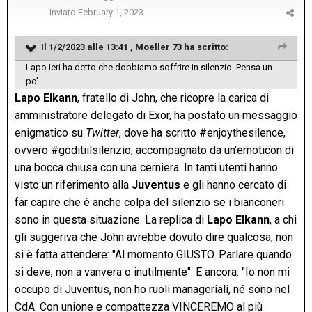
Inviato
February 1, 2023
Il 1/2/2023 alle 13:41 ,
Moeller 73
ha scritto:
Lapo ieri ha detto che dobbiamo soffrire in silenzio. Pensa un
po'.
Lapo Elkann
, fratello di John, che ricopre la carica di
amministratore delegato di Exor, ha postato un messaggio
enigmatico su
Twitter
, dove ha scritto #enjoythesilence,
ovvero #goditiilsilenzio, accompagnato da un'emoticon di
una bocca chiusa con una cerniera. In tanti utenti hanno
visto un riferimento alla
Juventus
e gli hanno cercato di
far capire che è anche colpa del silenzio se i bianconeri
sono in questa situazione. La replica di
Lapo Elkann
, a chi
gli suggeriva che John avrebbe dovuto dire qualcosa, non
si è fatta attendere: "Al momento GIUSTO. Parlare quando
si deve, non a vanvera o inutilmente". E ancora: "Io non mi
occupo di Juventus, non ho ruoli manageriali, né sono nel
CdA. Con unione e compattezza VINCEREMO al più