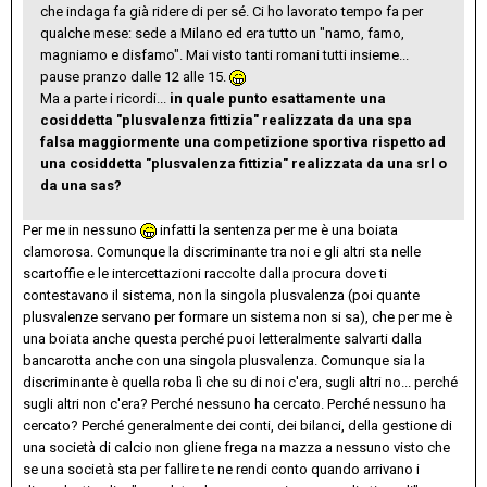
che indaga fa già ridere di per sé. Ci ho lavorato tempo fa per
qualche mese: sede a Milano ed era tutto un "namo, famo,
magniamo e disfamo". Mai visto tanti romani tutti insieme...
pause pranzo dalle 12 alle 15.
Ma a parte i ricordi...
in quale punto esattamente una
cosiddetta "plusvalenza fittizia" realizzata da una spa
falsa maggiormente una competizione sportiva rispetto ad
una cosiddetta "plusvalenza fittizia" realizzata da una srl o
da una sas?
Per me in nessuno
infatti la sentenza per me è una boiata
clamorosa. Comunque la discriminante tra noi e gli altri sta nelle
scartoffie e le intercettazioni raccolte dalla procura dove ti
contestavano il sistema, non la singola plusvalenza (poi quante
plusvalenze servano per formare un sistema non si sa), che per me è
una boiata anche questa perché puoi letteralmente salvarti dalla
bancarotta anche con una singola plusvalenza. Comunque sia la
discriminante è quella roba lì che su di noi c'era, sugli altri no... perché
sugli altri non c'era? Perché nessuno ha cercato. Perché nessuno ha
cercato? Perché generalmente dei conti, dei bilanci, della gestione di
una società di calcio non gliene frega na mazza a nessuno visto che
se una società sta per fallire te ne rendi conto quando arrivano i