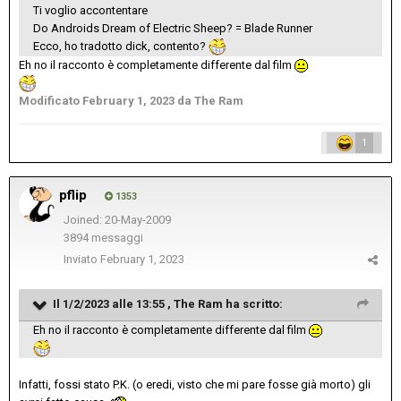
Ti voglio accontentare
Do Androids Dream of Electric Sheep? = Blade Runner
Ecco, ho tradotto dick, contento?
Eh no il racconto è completamente differente dal film
Modificato
February 1, 2023
da The Ram
1
pflip
1353
Joined: 20-May-2009
3894 messaggi
Inviato
February 1, 2023
Il 1/2/2023 alle 13:55 ,
The Ram
ha scritto:
Eh no il racconto è completamente differente dal film
Infatti, fossi stato P.K. (o eredi, visto che mi pare fosse già morto) gli