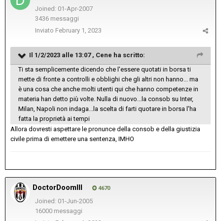
Joined: 01-Apr-2007
3436 messaggi
Inviato
February 1, 2023
Il 1/2/2023 alle 13:07 ,
Cene
ha scritto:
Ti sta semplicemente dicendo che l'essere quotati in borsa ti
mette di fronte a controlli e obblighi che gli altri non hanno... ma
è una cosa che anche molti utenti qui che hanno competenze in
materia han detto più volte. Nulla di nuovo...la consob su Inter,
Milan, Napoli non indaga...la scelta di farti quotare in borsa l'ha
fatta la proprietà ai tempi
Allora dovresti aspettare le pronunce della consob e della giustizia
civile prima di emettere una sentenza, IMHO
DoctorDoomIII
4670
Joined: 01-Jun-2005
16000 messaggi