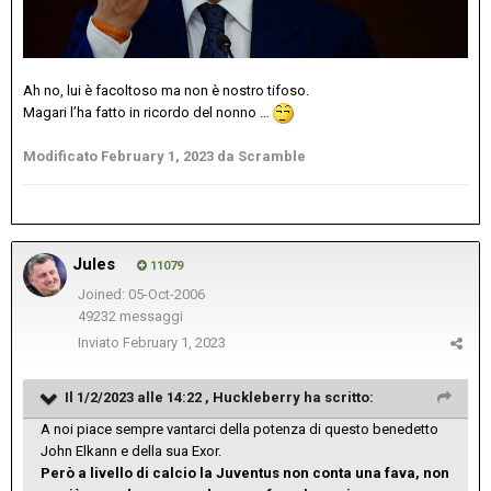
Ah no, lui è facoltoso ma non è nostro tifoso.
Magari l’ha fatto in ricordo del nonno …
Modificato
February 1, 2023
da Scramble
Jules
11079
Joined: 05-Oct-2006
49232 messaggi
Inviato
February 1, 2023
Il 1/2/2023 alle 14:22 ,
Huckleberry
ha scritto:
A noi piace sempre vantarci della potenza di questo benedetto
John Elkann e della sua Exor.
Però a livello di calcio la Juventus non conta una fava, non