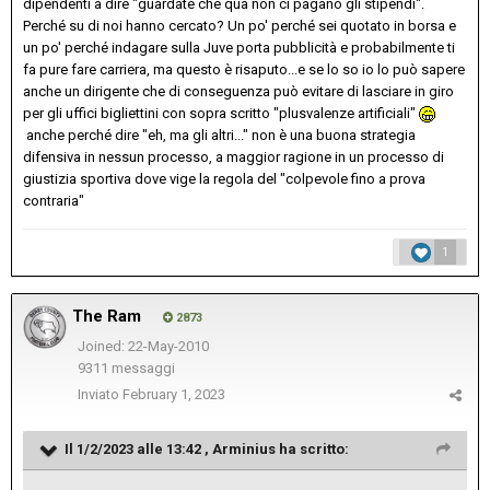
dipendenti a dire "guardate che qua non ci pagano gli stipendi".
Perché su di noi hanno cercato? Un po' perché sei quotato in borsa e
un po' perché indagare sulla Juve porta pubblicità e probabilmente ti
fa pure fare carriera, ma questo è risaputo...e se lo so io lo può sapere
anche un dirigente che di conseguenza può evitare di lasciare in giro
per gli uffici bigliettini con sopra scritto "plusvalenze artificiali"
anche perché dire "eh, ma gli altri..." non è una buona strategia
difensiva in nessun processo, a maggior ragione in un processo di
giustizia sportiva dove vige la regola del "colpevole fino a prova
contraria"
1
The Ram
2873
Joined: 22-May-2010
9311 messaggi
Inviato
February 1, 2023
Il 1/2/2023 alle 13:42 ,
Arminius
ha scritto: