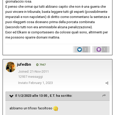
giornalaccio rosa.
E penso che ormai qui tutti abbiano capito che non è una guerra che
puoi vincere in tribunale, basta leggere tutti gli esperti (possibilmente
imparziali e non napoletani) di diritto come commentano la sentenza e
puoi rileggerti cosa dicevano prima della porcata combinata
(secondo tutti non era ammissibile alcuna penalizzazione).
Exor ed Elkann si comportassero da colossi quali sono, altrimenti per
me possono sparire domani mattina.
2
1
jufedbn
7947
Joined: 21-Nov-2011
12937 messaggi
Inviato
February 1, 2023
Il 1/2/2023 alle 13:05 ,
E.T.
ha scritto:
abbiamo un tifoso facoltoso