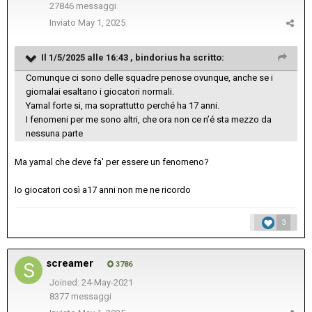
27846 messaggi
Inviato
May 1, 2025
Il 1/5/2025 alle 16:43 ,
bindorius
ha scritto:
Comunque ci sono delle squadre penose ovunque, anche se i
giornalai esaltano i giocatori normali.
Yamal forte si, ma soprattutto perché ha 17 anni.
I fenomeni per me sono altri, che ora non ce n’é sta mezzo da
nessuna parte
Ma yamal che deve fa' per essere un fenomeno?
Io giocatori così a17 anni non me ne ricordo
3
screamer
3786
Joined: 24-May-2021
8377 messaggi