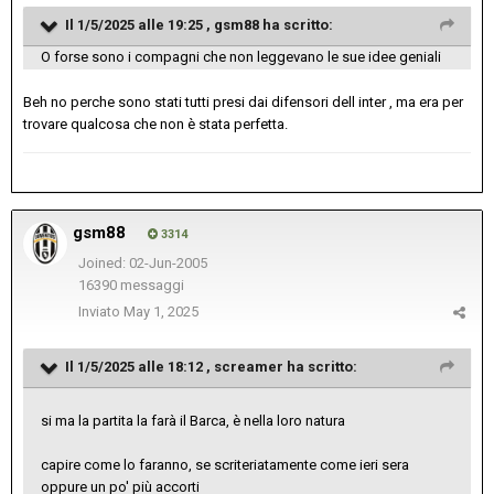
Il 1/5/2025 alle 19:25 ,
gsm88
ha scritto:
O forse sono i compagni che non leggevano le sue idee geniali
Beh no perche sono stati tutti presi dai difensori dell inter , ma era per
trovare qualcosa che non è stata perfetta.
gsm88
3314
Joined: 02-Jun-2005
16390 messaggi
Inviato
May 1, 2025
Il 1/5/2025 alle 18:12 ,
screamer
ha scritto:
si ma la partita la farà il Barca, è nella loro natura
capire come lo faranno, se scriteriatamente come ieri sera
oppure un po' più accorti