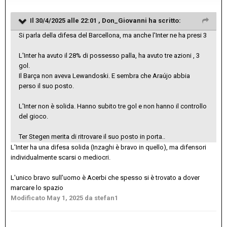
Il 30/4/2025 alle 22:01 ,
Don_Giovanni
ha scritto:
Si parla della difesa del Barcellona, ma anche l'Inter ne ha presi 3
L'Inter ha avuto il 28% di possesso palla, ha avuto tre azioni , 3
gol.
Il Barça non aveva Lewandoski. E sembra che Araújo abbia
perso il suo posto.
L'Inter non è solida. Hanno subito tre gol e non hanno il controllo
del gioco.
Ter Stegen merita di ritrovare il suo posto in porta..
L'Inter ha una difesa solida (Inzaghi è bravo in quello), ma difensori
individualmente scarsi o mediocri.
L'unico bravo sull'uomo è Acerbi che spesso si è trovato a dover
marcare lo spazio
Modificato
May 1, 2025
da stefan1