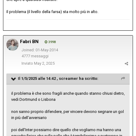
Il problema (il livello della farsa) sta molto più in alto.
Fabri BN
3998
Joined: 01-May-2014
4777 messaggi
Inviato
May 2, 2025
Il 1/5/2025 alle 14:42 ,
screamer
ha scritto:
il problema è che sono fragili anche quando stanno chiusi dietro,
vedi Dortmund o Lisbona
non sanno proprio difendere, per vincere devono segnare un gol
in più dell'avversario
poi dell'Inter possiamo dire quello che vogliamo ma hanno una
squadra fisica che sulle palle alte è temibilissima e purtroppo in