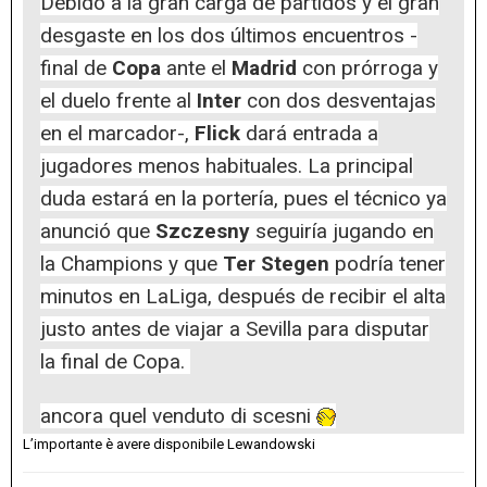
Debido a la gran carga de partidos y el gran
desgaste en los dos últimos encuentros -
final de
Copa
ante el
Madrid
con prórroga y
el duelo frente al
Inter
con dos desventajas
en el marcador-,
Flick
dará entrada a
jugadores menos habituales. La principal
duda estará en la portería, pues el técnico ya
anunció que
Szczesny
seguiría jugando en
la Champions y que
Ter Stegen
podría tener
minutos en LaLiga, después de recibir el alta
justo antes de viajar a Sevilla para disputar
la final de Copa.
ancora quel venduto di scesni
L’importante è avere disponibile Lewandowski