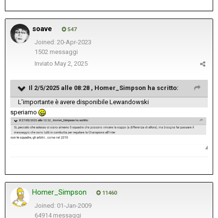
soave
547
Joined: 20-Apr-2023
1502 messaggi
Inviato
May 2, 2025
Il 2/5/2025 alle 08:28 ,
Homer_Simpson
ha scritto:
L’importante è avere disponibile Lewandowski
speriamo
Homer_Simpson
11460
Joined: 01-Jan-2009
64914 messaggi