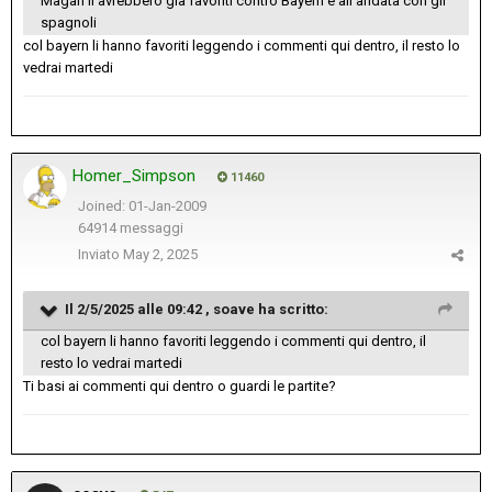
Magari li avrebbero già favoriti contro Bayern e all’andata con gli
spagnoli
col bayern li hanno favoriti leggendo i commenti qui dentro, il resto lo
vedrai martedi
Homer_Simpson
11460
Joined: 01-Jan-2009
64914 messaggi
Inviato
May 2, 2025
Il 2/5/2025 alle 09:42 ,
soave
ha scritto:
col bayern li hanno favoriti leggendo i commenti qui dentro, il
resto lo vedrai martedi
Ti basi ai commenti qui dentro o guardi le partite?