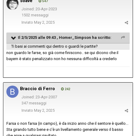
soave
547
Joined: 20-Apr-2023
1502 messaggi
Inviato
May 2, 2025
Il 2/5/2025 alle 09:43 ,
Homer_Simpson
ha scritto:
Ti basi ai commenti qui dentro o guardi le partite?
non guardo le farse, so già come finiscono.. se qui dicono che il
bayern è stato penalizzato non ho nessuna difficoltà a crederlo
Braccio di Ferro
242
Joined: 23-Apr-2007
347 messaggi
Inviato
May 2, 2025
Farsa o non farsa (in campo), è da inizio anno che il sentore è quello...
Sta girando tutto bene e c'è un livellamento generale verso il basso
che apre a qualsiasi risultato.