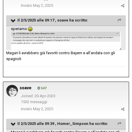
Inviato
May 2, 2025
Il 2/5/2025 alle 09:17 ,
soave
ha scritto:
speriamo
Magari li avrebbero già favoriti contro Bayern e all’andata con gli
spagnoli
soave
547
Joined: 20-Apr-2023
1502 messaggi
Inviato
May 2, 2025
Il 2/5/2025 alle 09:39 ,
Homer_Simpson
ha scritto: