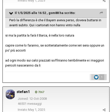
Inviato
May 1, 2025
Il 1/5/2025 alle 16:52 ,
gsm88
ha scritto:
Però la differenza è che il Bayern aveva perso, doveva buttarsi in
avanti subito. Qui i cartonati non hanno vinto nulla
si ma la partita la farà il Barca, è nella loro natura
capire come lo faranno, se scriteriatamente come ieri sera oppure un
po' più accorti
ad ogni modo sui calci piazzati soffriranno terribilmente e i maggiori
pericoli nasceranno da li
1
stefan1
7367
Joined: 12-Oct-2008
46501 messaggi
Inviato
May 1, 2025