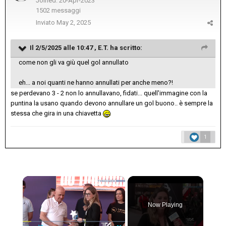
Joined: 20-Apr-2023
1502 messaggi
Inviato
May 2, 2025
Il 2/5/2025 alle 10:47 ,
E.T.
ha scritto:
come non gli va giù quel gol annullato
eh... a noi quanti ne hanno annullati per anche meno?!
se perdevano 3 - 2 non lo annullavano, fidati... quell'immagine con la
puntina la usano quando devono annullare un gol buono.. è sempre la
stessa che gira in una chiavetta
1
×
Now Playing