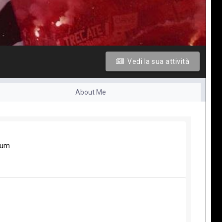
Vedi la sua attività
About Me
rum