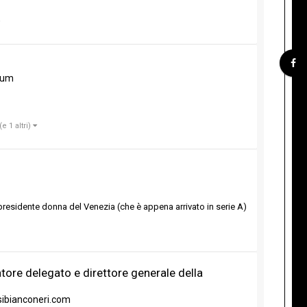
rum
(e 1 altri)
presidente donna del Venezia (che è appena arrivato in serie A)
tore delegato e direttore generale della
osibianconeri.com