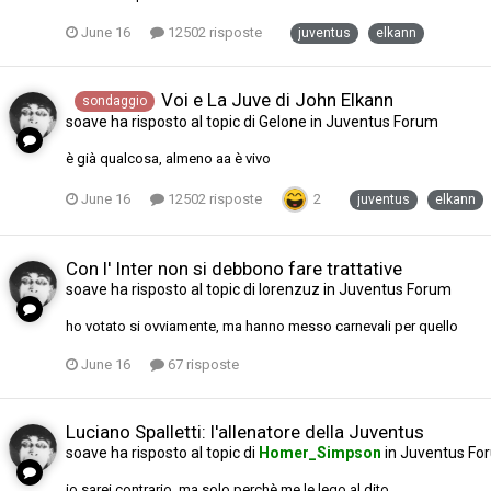
June 16
12502 risposte
juventus
elkann
Voi e La Juve di John Elkann
sondaggio
soave
ha risposto al topic di
Gelone
in
Juventus Forum
è già qualcosa, almeno aa è vivo
June 16
12502 risposte
2
juventus
elkann
Con l' Inter non si debbono fare trattative
soave
ha risposto al topic di
lorenzuz
in
Juventus Forum
ho votato si ovviamente, ma hanno messo carnevali per quello
June 16
67 risposte
Luciano Spalletti: l'allenatore della Juventus
soave
ha risposto al topic di
Homer_Simpson
in
Juventus Fo
io sarei contrario, ma solo perchè me le lego al dito