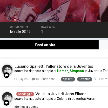
ULTIMA VISITA
DAYS WON
Ieri alle 03:45
1
Feed Attività
Luciano Spalletti: l'allenatore della Juventus
soave
ha risposto al topic di
Homer_Simpson
in
Juventus Fo
July 26
4310 risposte
(e 1 altri)
spalletti
juventus
Voi e La Juve di John Elkann
sondaggio
soave
ha risposto al topic di
Gelone
in
Juventus Forum
identica a questa