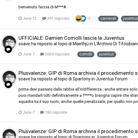
benvenuto faccia di M***A
June 12
391 risposte
5
carnevali
juventus
UFFICIALE: Damien Comolli lascia la Juventus
soave
ha risposto al topic di
Maethjü
in
L'Archivio Di Tifosibia
June 7
3664 risposte
comolli
juventus
Plusvalenze: GIP di Roma archivia il procedimento s
soave
ha risposto al topic di
Spartony
in
Juventus Forum
prima devi passare dalla rabbia all'indifferenza.. anche entrare solo 
puoi mandarli tutti definitivamente a f****o bisogna capire che s
squadra ha il suo ruolo, anche quelle penalizzate, per quello non 
June 7
163 risposte
Plusvalenze: GIP di Roma archivia il procedimento s
soave
ha risposto al topic di
Spartony
in
Juventus Forum