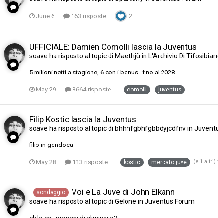
June 6
163 risposte
2
UFFICIALE: Damien Comolli lascia la Juventus
soave
ha risposto al topic di
Maethjü
in
L'Archivio Di Tifosibia
5 milioni netti a stagione, 6 con i bonus.. fino al 2028
May 29
3664 risposte
comolli
juventus
Filip Kostic lascia la Juventus
soave
ha risposto al topic di
bhhhfgbhfgbbdyjcdfnv
in
Juvent
filip in gondoea
May 28
113 risposte
(e 1 altri)
kostic
mercato juve
Voi e La Juve di John Elkann
sondaggio
soave
ha risposto al topic di
Gelone
in
Juventus Forum
eh lo so.. proponi di eliminarlo?