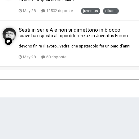
May 28
12502 risposte
juventus
elkann
Sesti in serie A e non si dimettono in blocco
soave
ha risposto al topic di
lorenzuz
in
Juventus Forum
devono finire il lavoro.. vedrai che spettacolo fra un paio d'anni
May 28
60 risposte