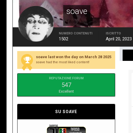
soave
Tifoso Juventus
NUMERO CONTENUTI
ISCRITTO
1502
April 20, 2023
soave last won the day on March 28 2025
soave had the most liked content!
REPUTAZIONE FORUM
547
Excellent
SU SOAVE