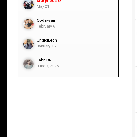
Morpheus ©
May 21
Godai-san
February 6
UndiciLeoni
January 16
Fabri BN
June 7, 2025