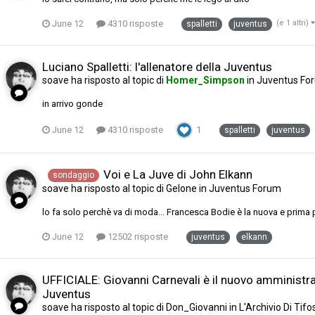
June 12
4310 risposte
(e 1 altri)
spalletti
juventus
Luciano Spalletti: l'allenatore della Juventus
soave
ha risposto al topic di
Homer_Simpson
in
Juventus Fo
in arrivo gonde
June 12
4310 risposte
1
spalletti
juventus
Voi e La Juve di John Elkann
sondaggio
soave
ha risposto al topic di
Gelone
in
Juventus Forum
lo fa solo perchè va di moda... Francesca Bodie è la nuova e prima 
June 12
12502 risposte
juventus
elkann
UFFICIALE: Giovanni Carnevali è il nuovo amministra
Juventus
soave
ha risposto al topic di
Don_Giovanni
in
L'Archivio Di Tif