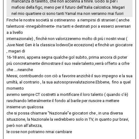
mancanza di talento, che non accenna a finire. Godo si per i
mafiosi della figc, meno per il futuro dell’Italia calcistica. Magari
nel mio quartiere ci sono tanti Yamal ma non verranno mai fuori
Finche le nostre società si ostineranno a riempirsi di stranieri ( anche
talentuosi -innegabilmente- ma tanti e destinati poi a esserci avversari
a a livello
internazionale) , finchè non valorizzeremo molto di più i nostri vivai (
Juve Next Gen è la classica lodevol)e eccezione) e finchè un giocatore
, magari di
16-18 anni, appena segna qualche gol subito, prima ancora di poter
più concretamente dimostrare il suo reale talento,verrà offerto a cifre
che ....neanche
Messi, contribuendo con ciò a favorire anzichè il suo impegno e la sua
umiltà, al contrario , la sua autosopravvalutazione.Ebbene, fino a quel
momento
avremo sempre CT costretti a mortificare il loro talento ( quando c'è)
raschiando letteralmente il fondo al barile per riuscire a mettere
insieme un qualcosa
che si possa chiamare "Nazionale"e giocatori che , in una diversa
situazione, la Nazionale la vedrebbero solo in TV, in quanto pur bravi,
però non all'altezza,
le cose non potranno nmai cambiare