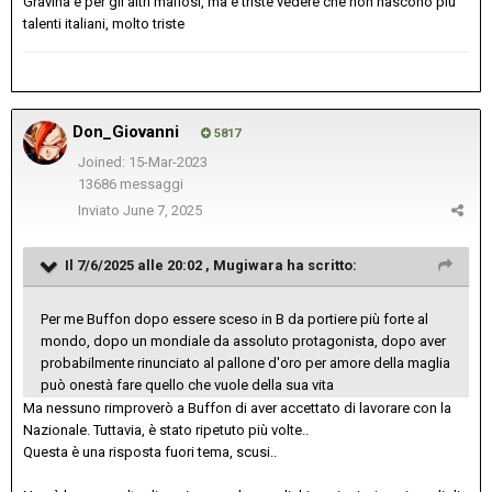
Gravina e per gli altri mafiosi, ma è triste vedere che non nascono più
talenti italiani, molto triste
Don_Giovanni
5817
Joined: 15-Mar-2023
13686 messaggi
Inviato
June 7, 2025
Il 7/6/2025 alle 20:02 ,
Mugiwara
ha scritto:
Per me Buffon dopo essere sceso in B da portiere più forte al
mondo, dopo un mondiale da assoluto protagonista, dopo aver
probabilmente rinunciato al pallone d'oro per amore della maglia
può onestà fare quello che vuole della sua vita
Ma nessuno rimproverò a Buffon di aver accettato di lavorare con la
Nazionale. Tuttavia, è stato ripetuto più volte..
Questa è una risposta fuori tema, scusi..