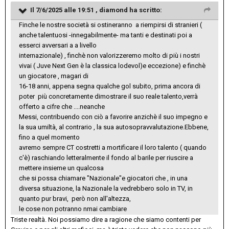
Il 7/6/2025 alle 19:51 ,
diamond
ha scritto:
Finche le nostre società si ostineranno a riempirsi di stranieri (
anche talentuosi -innegabilmente- ma tanti e destinati poi a
esserci avversari a a livello
internazionale) , finchè non valorizzeremo molto di più i nostri
vivai ( Juve Next Gen è la classica lodevol)e eccezione) e finchè
un giocatore , magari di
16-18 anni, appena segna qualche gol subito, prima ancora di
poter più concretamente dimostrare il suo reale talento,verrà
offerto a cifre che ....neanche
Messi, contribuendo con ciò a favorire anzichè il suo impegno e
la sua umiltà, al contrario , la sua autosopravvalutazione.Ebbene,
fino a quel momento
avremo sempre CT costretti a mortificare il loro talento ( quando
c'è) raschiando letteralmente il fondo al barile per riuscire a
mettere insieme un qualcosa
che si possa chiamare "Nazionale"e giocatori che , in una
diversa situazione, la Nazionale la vedrebbero solo in TV, in
quanto pur bravi, però non all'altezza,
le cose non potranno nmai cambiare
Triste realtà. Noi possiamo dire a ragione che siamo contenti per