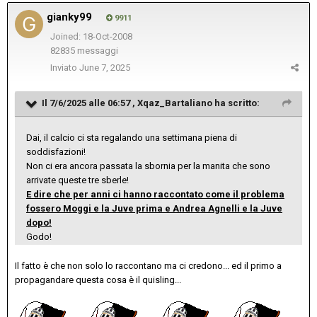
gianky99
9911
Joined: 18-Oct-2008
82835 messaggi
Inviato
June 7, 2025
Il 7/6/2025 alle 06:57 ,
Xqaz_Bartaliano
ha scritto:
Dai, il calcio ci sta regalando una settimana piena di
soddisfazioni!
Non ci era ancora passata la sbornia per la manita che sono
arrivate queste tre sberle!
E dire che per anni ci hanno raccontato come il problema
fossero Moggi e la Juve prima e Andrea Agnelli e la Juve
dopo!
Godo!
Il fatto è che non solo lo raccontano ma ci credono... ed il primo a
propagandare questa cosa è il quisling...