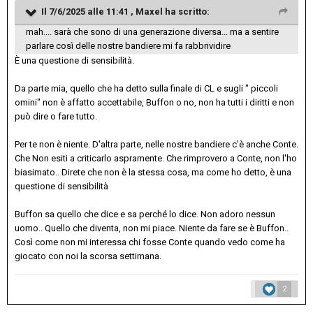
Il 7/6/2025 alle 11:41 ,
Maxel
ha scritto:
mah.... sarà che sono di una generazione diversa... ma a sentire
parlare così delle nostre bandiere mi fa rabbrividire
È una questione di sensibilità.
Da parte mia, quello che ha detto sulla finale di CL e sugli " piccoli
omini" non è affatto accettabile, Buffon o no, non ha tutti i diritti e non
può dire o fare tutto.
Per te non è niente. D'altra parte, nelle nostre bandiere c'è anche Conte.
Che Non esiti a criticarlo aspramente. Che rimprovero a Conte, non l'ho
biasimato.. Direte che non è la stessa cosa, ma come ho detto, è una
questione di sensibilità
Buffon sa quello che dice e sa perché lo dice. Non adoro nessun
uomo.. Quello che diventa, non mi piace. Niente da fare se è Buffon..
Così come non mi interessa chi fosse Conte quando vedo come ha
giocato con noi la scorsa settimana.
2