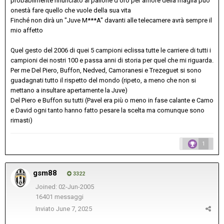
probabilmente rinunciato al pallone d'oro per amore della maglia può
onestà fare quello che vuole della sua vita
Finché non dirà un "Juve M***A" davanti alle telecamere avrà sempre il
mio affetto
Quel gesto del 2006 di quei 5 campioni eclissa tutte le carriere di tutti i
campioni dei nostri 100 e passa anni di storia per quel che mi riguarda.
Per me Del Piero, Buffon, Nedved, Camoranesi e Trezeguet si sono
guadagnati tutto il rispetto del mondo (ripeto, a meno che non si
mettano a insultare apertamente la Juve)
Del Piero e Buffon su tutti (Pavel era più o meno in fase calante e Camo
e David ogni tanto hanno fatto pesare la scelta ma comunque sono
rimasti)
1
gsm88
3322
Joined: 02-Jun-2005
16401 messaggi
Inviato
June 7, 2025