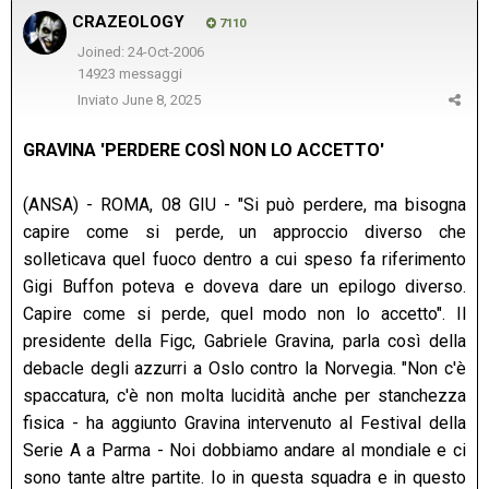
CRAZEOLOGY
7110
Joined: 24-Oct-2006
14923 messaggi
Inviato
June 8, 2025
GRAVINA 'PERDERE COSÌ NON LO ACCETTO'
(ANSA) - ROMA, 08 GIU - "Si può perdere, ma bisogna
capire come si perde, un approccio diverso che
solleticava quel fuoco dentro a cui speso fa riferimento
Gigi Buffon poteva e doveva dare un epilogo diverso.
Capire come si perde, quel modo non lo accetto". Il
presidente della Figc, Gabriele Gravina, parla così della
debacle degli azzurri a Oslo contro la Norvegia. "Non c'è
spaccatura, c'è non molta lucidità anche per stanchezza
fisica - ha aggiunto Gravina intervenuto al Festival della
Serie A a Parma - Noi dobbiamo andare al mondiale e ci
sono tante altre partite. Io in questa squadra e in questo