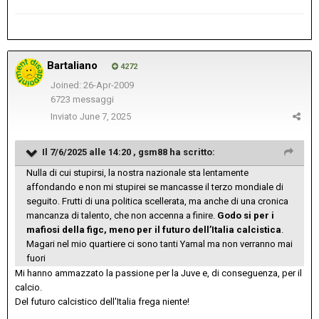
Bartaliano
4272
Joined: 26-Apr-2009
6723 messaggi
Inviato
June 7, 2025
Il 7/6/2025 alle 14:20 ,
gsm88
ha scritto:
Nulla di cui stupirsi, la nostra nazionale sta lentamente
affondando e non mi stupirei se mancasse il terzo mondiale di
seguito. Frutti di una politica scellerata, ma anche di una cronica
mancanza di talento, che non accenna a finire.
Godo si per i
mafiosi della figc, meno per il futuro dell’Italia calcistica
.
Magari nel mio quartiere ci sono tanti Yamal ma non verranno mai
fuori
Mi hanno ammazzato la passione per la Juve e, di conseguenza, per il
calcio.
Del futuro calcistico dell'Italia frega niente!