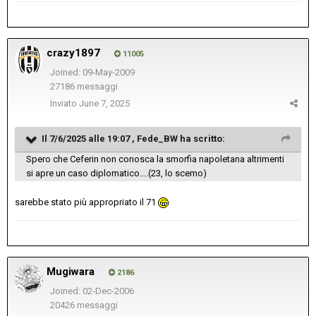
crazy1897
11005
Joined: 09-May-2009
27186 messaggi
Inviato
June 7, 2025
Il 7/6/2025 alle 19:07 ,
Fede_BW
ha scritto:
Spero che Ceferin non conosca la smorfia napoletana altrimenti
si apre un caso diplomatico....(23, lo scemo)
sarebbe stato più appropriato il 71
Mugiwara
2186
Joined: 02-Dec-2006
20426 messaggi