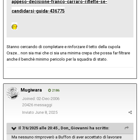
appeso-decisione-franco-carraro-riflette-se-
candidarsi-guida-436775
Stanno cercando di completare e rinforzare il tetto della cupola
Craze... non sia mai che ci sia una minima crepa che possa far filtrare
anche il benchè minimo pericolo per la squadra di stato.
Mugiwara
2186
Joined: 02-Dec-2006
20426 messaggi
Inviato
June 8, 2025
Il 7/6/2025 alle 20:45 ,
Don_Giovanni
ha scritto:
Ma nessuno rimproverò a Buffon di aver accettato di lavorare