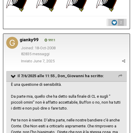
2
gianky99
9911
Joined: 18-Oct-2008
82835 messaggi
Inviato
June 7, 2025
Il 7/6/2025 alle 11:55 ,
Don_Giovanni
ha scritto:
È una questione di sensibilità.
Da parte mia, quello che ha detto sulla finale di CL e sugli "
piccoli omini" non è affatto accettabile, Buffon o no, non ha tutti
i diritti e non può dire o fare tutto.
Per te non è niente. D'altra parte, nelle nostre bandiere c'è anche
Conte. Che Non esiti a criticarlo aspramente. Che rimprovero a
Conte, non l'ho biasimato.. Direte che non è la stessa cosa, ma