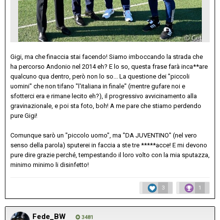
Gigi, ma che finaccia stai facendo! Siamo imboccando la strada che
ha percorso Andonio nel 2014 eh? E lo so, questa frase farà inca**are
qualcuno qua dentro, però non lo so... La questione dei "piccoli
uomini" che non tifano "l'italiana in finale" (mentre gufare noi e
sfotterci era e rimane lecito eh?), il progressivo avvicinamento alla
gravinazionale, e poi sta foto, boh! A me pare che stiamo perdendo
pure Gigi!
Comunque sarò un "piccolo uomo", ma "DA JUVENTINO" (nel vero
senso della parola) sputerei in faccia a ste tre *****acce! E mi devono
pure dire grazie perché, tempestando il loro volto con la mia sputazza,
minimo minimo li disinfetto!
3
1
Fede_BW
3481