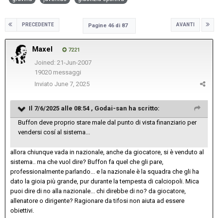
PRECEDENTE
AVANTI
Pagine 46 di 87
Maxel
7221
Joined: 21-Jun-2007
19020 messaggi
Inviato
June 7, 2025
Il 7/6/2025 alle 08:54 ,
Godai-san
ha scritto:
Buffon deve proprio stare male dal punto di vista finanziario per
vendersi cosí al sistema...
allora chiunque vada in nazionale, anche da giocatore, si è venduto al
sistema.. ma che vuol dire? Buffon fa quel che gli pare,
professionalmente parlando... e la nazionale è la squadra che gli ha
dato la gioia più grande, pur durante la tempesta di calciopoli. Mica
puoi dire di no alla nazionale... chi direbbe di no? da giocatore,
allenatore o dirigente? Ragionare da tifosi non aiuta ad essere
obiettivi.