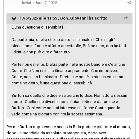
Inviato
June 7, 2025
Il 7/6/2025 alle 11:55 ,
Don_Giovanni
ha scritto:
È una questione di sensibilità.
Da parte mia, quello che ha detto sulla finale di CL e sugli "
piccoli omini" non è affatto accettabile, Buffon o no, non ha tutti
i diritti e non può dire o fare tutto.
Per te non è niente. D'altra parte, nelle nostre bandiere c'è anche
Conte. Che Non esiti a criticarlo aspramente. Che rimprovero a
Conte, non l'ho biasimato.. Direte che non è la stessa cosa, ma
come ho detto, è una questione di sensibilità
Buffon sa quello che dice e sa perché lo dice. Non adoro nessun
uomo.. Quello che diventa, non mi piace. Niente da fare se è
Buffon.. Così come non mi interessa chi fosse Conte quando
vedo come ha giocato con noi la scorsa settimana.
Per me Buffon dopo essere sceso in B da portiere più forte al mondo,
dopo un mondiale da assoluto protagonista, dopo aver