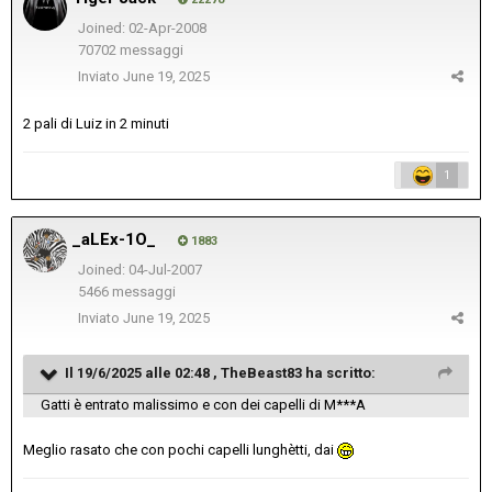
Joined: 02-Apr-2008
70702 messaggi
Inviato
June 19, 2025
2 pali di Luiz in 2 minuti
1
_aLEx-1O_
1883
Joined: 04-Jul-2007
5466 messaggi
Inviato
June 19, 2025
Il 19/6/2025 alle 02:48 ,
TheBeast83
ha scritto:
Gatti è entrato malissimo e con dei capelli di M***A
Meglio rasato che con pochi capelli lunghètti, dai