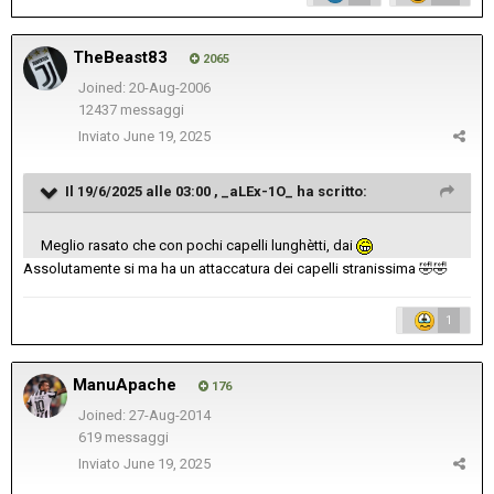
TheBeast83
2065
Joined: 20-Aug-2006
12437 messaggi
Inviato
June 19, 2025
Il 19/6/2025 alle 03:00 ,
_aLEx-1O_
ha scritto:
Meglio rasato che con pochi capelli lunghètti, dai
Assolutamente si ma ha un attaccatura dei capelli stranissima
🤣
🤣
1
ManuApache
176
Joined: 27-Aug-2014
619 messaggi
Inviato
June 19, 2025