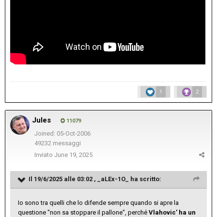
1
2
Jules
11079
Joined: 05-Oct-2006
49232 messaggi
Inviato
June 19, 2025
Il 19/6/2025 alle 03:02 ,
_aLEx-1O_
ha scritto:
Io sono tra quelli che lo difende sempre quando si apre la
questione "non sa stoppare il pallone", perché
Vlahovic' ha un