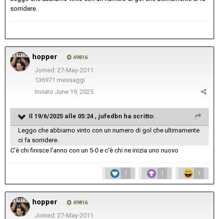
sorridere.
hopper
49816
Joined: 27-May-2011
136971 messaggi
Inviato
June 19, 2025
Il 19/6/2025 alle 05:24 ,
jufedbn
ha scritto:
Leggo che abbiamo vinto con un numero di gol che ultimamente
ci fa sorridere.
C'è chi finisce l'anno con un 5-0 e c'è chi ne inizia uno nuovo
1
1
1
hopper
49816
Joined: 27-May-2011