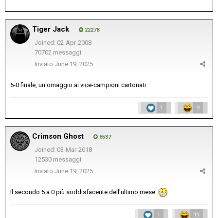
Tiger Jack
22278
Joined: 02-Apr-2008
70702 messaggi
Inviato
June 19, 2025
5-0 finale, un omaggio ai vice-campioni cartonati
1
9
Crimson Ghost
6537
Joined: 03-Mar-2018
12530 messaggi
Inviato
June 19, 2025
Il secondo 5 a 0 più soddisfacente dell'ultimo mese.
1
11