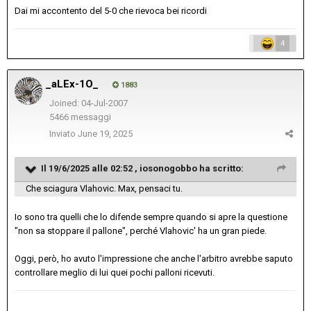
Dai mi accontento del 5-0 che rievoca bei ricordi
4
_aLEx-1O_
1883
Joined: 04-Jul-2007
5466 messaggi
Inviato
June 19, 2025
Il 19/6/2025 alle 02:52 ,
iosonogobbo
ha scritto:
Che sciagura Vlahovic. Max, pensaci tu.
Io sono tra quelli che lo difende sempre quando si apre la questione
"non sa stoppare il pallone", perché Vlahovic' ha un gran piede.
Oggi, però, ho avuto l'impressione che anche l'arbitro avrebbe saputo
controllare meglio di lui quei pochi palloni ricevuti.