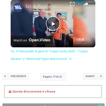
×
Sci. A Piancavallo le gare di "Coppa Sicilia 2026", "Coppa Adrano” e “Memorial Pippo Maccarrone". O
Play
Watch on
Video
Sci. A Piancavallo le gare di "Coppa Sicilia 2026", "Coppa
Adrano” e “Memorial Pippo Maccarrone". O
PRECEDENTE
AVANTI
Pagine 17 di 21
Questa discussione è chiusa.