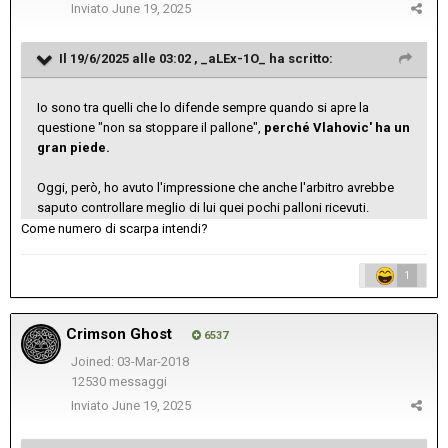
Inviato
June 19, 2025
Il 19/6/2025 alle 03:02 ,
_aLEx-1O_
ha scritto:
Io sono tra quelli che lo difende sempre quando si apre la
questione "non sa stoppare il pallone",
perché Vlahovic' ha un
gran piede.
Oggi, però, ho avuto l'impressione che anche l'arbitro avrebbe
saputo controllare meglio di lui quei pochi palloni ricevuti.
Come numero di scarpa intendi?
1
Crimson Ghost
6537
Joined: 03-Mar-2018
12530 messaggi
Inviato
June 19, 2025