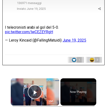
136971 messaggi
Inviato
June 19, 2025
1
3
×
Now Playing
Play Video