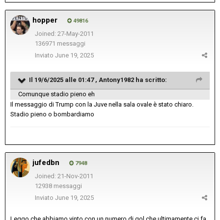
hopper
49816
Joined: 27-May-2011
136971 messaggi
Inviato
June 19, 2025
Il 19/6/2025 alle 01:47 ,
Antony1982
ha scritto:
Comunque stadio pieno eh
Il messaggio di Trump con la Juve nella sala ovale è stato chiaro.
Stadio pieno o bombardiamo
jufedbn
7948
Joined: 21-Nov-2011
12938 messaggi
Inviato
June 19, 2025
Leggo che abbiamo vinto con un numero di gol che ultimamente ci fa