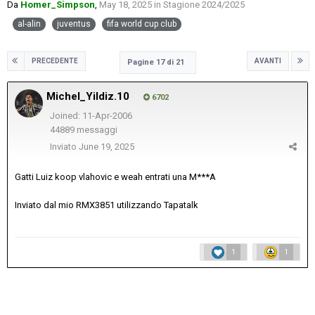
Da
Homer_Simpson
,
May 18, 2025
in
Stagione 2024/2025
al-alin
juventus
fifa world cup club
PRECEDENTE
AVANTI
Pagine 17 di 21
Michel_Yildiz.10
6702
Joined: 11-Apr-2006
44889 messaggi
Inviato
June 19, 2025
Gatti Luiz koop vlahovic e weah entrati una M***A
Inviato dal mio RMX3851 utilizzando Tapatalk
1
1