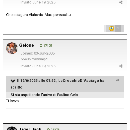
Inviato
June 19, 2025
Che sciagura Vlahovic. Max, pensaci tu.
1
Gelone
17105
Joined: 03-Jun-2005
55406 messaggi
Inviato
June 19, 2025
Il 19/6/2025 alle 01:52 ,
LeOrecchieDiVaciago
ha
scritto:
Si sta aspettando l'arrivo di Paulino Gelo'
Ti lovvo
Tiger Jack
22278