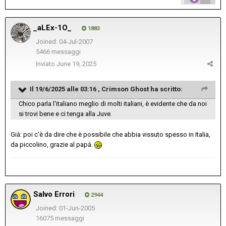
_aLEx-1O_
1883
Joined: 04-Jul-2007
5466 messaggi
Inviato
June 19, 2025
Il 19/6/2025 alle 03:16 ,
Crimson Ghost
ha scritto:
Chico parla l'italiano meglio di molti italiani, è evidente che da noi
si trovi bene e ci tenga alla Juve.
Già: poi c'è da dire che è possibile che abbia vissuto spesso in Italia,
da piccolino, grazie al papà.
Salvo Errori
2944
Joined: 01-Jun-2005
16075 messaggi