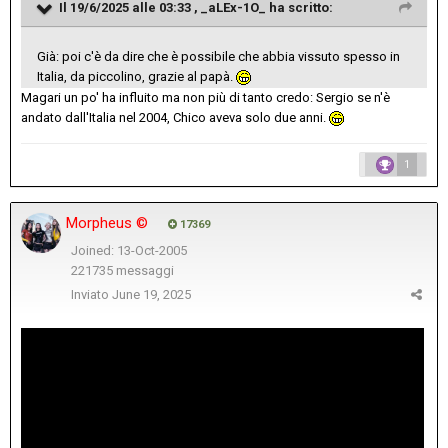
Il 19/6/2025 alle 03:33 ,
_aLEx-1O_
ha scritto:
Già: poi c'è da dire che è possibile che abbia vissuto spesso in
Italia, da piccolino, grazie al papà.
Magari un po' ha influito ma non più di tanto credo: Sergio se n'è
andato dall'Italia nel 2004, Chico aveva solo due anni.
1
Morpheus ©
17369
Joined: 13-Oct-2005
221735 messaggi
Inviato
June 19, 2025