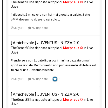
TheBeast83
ha risposto al topic di
Morpheus ©
in
Live
Juve
1 rilassati. 2 mi sa che non hai mai giocato a calcio. 3 che
c**** dovemmo ridere lo sai solo tu
July 31
97 risposte
[ Amichevole ] JUVENTUS - NIZZA 2-0
TheBeast83
ha risposto al topic di
Morpheus ©
in
Live
Juve
Prendersela con Locatelli per ogni minima cazzata ormai
sport nazionale. Detto questo non può essere lui il titolare e il
fulcro di una Juventus vincente.
July 31
97 risposte
1
[ Amichevole ] JUVENTUS - NIZZA 2-0
TheBeast83
ha risposto al topic di
Morpheus ©
in
Live
Juve