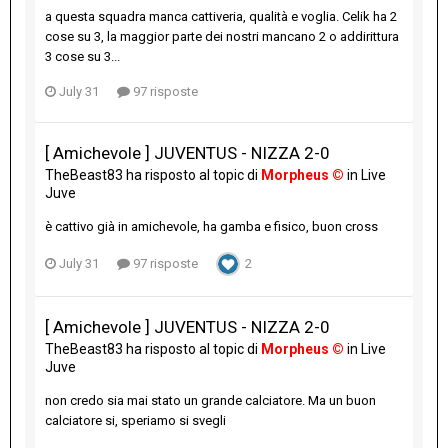
a questa squadra manca cattiveria, qualità e voglia. Celik ha 2
cose su 3, la maggior parte dei nostri mancano 2 o addirittura
3 cose su 3...
July 31
97 risposte
[ Amichevole ] JUVENTUS - NIZZA 2-0
TheBeast83
ha risposto al topic di
Morpheus ©
in
Live
Juve
è cattivo già in amichevole, ha gamba e fisico, buon cross
July 31
97 risposte
2
[ Amichevole ] JUVENTUS - NIZZA 2-0
TheBeast83
ha risposto al topic di
Morpheus ©
in
Live
Juve
non credo sia mai stato un grande calciatore. Ma un buon
calciatore si, speriamo si svegli