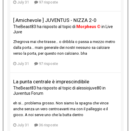
July 31
97 risposte
[ Amichevole ] JUVENTUS - NIZZA 2-0
TheBeast83
ha risposto al topic di
Morpheus ©
in
Live
Juve
Zhegrova mai che tirasse... o dribbla o passa a mezzo metro
dalla porta... main generale dei nostri nessuno sa calciare
verso la porta, per questo non calciano. bha
July 31
97 risposte
La punta centrale è imprescindibile
TheBeast83
ha risposto al topic di
alessiojuve80
in
Juventus Forum
eh si... problema grosso. Non siamo la spagna che vince
anche senza un vero centroavanti ma con il palleggio e il
gioco. A noi serve uno che la butta dentro
July 31
36 risposte