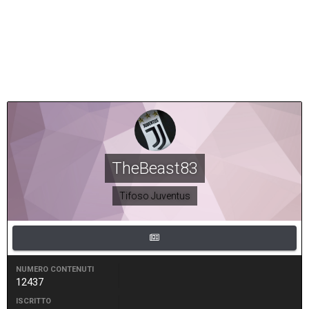
TheBeast83
Tifoso Juventus
NUMERO CONTENUTI
12437
ISCRITTO