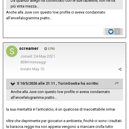
Da quando allegri ha cominciato con le sue tabelline, non ne ha
più vinta mezza...
Anche alla Juve con questo low profile ci aveva condannato
all’encefalogramma piatto…
2
screamer
3792
Joined: 24-May-2021
8384 messaggi
Inviato
May 10
Il 10/5/2026 alle 21:11 ,
TurinGoeba
ha scritto:
Anche alla Juve con questo low profile ci aveva condannato
all’encefalogramma piatto…
la sua mentalità è l'anticalcio, è un qualcosa di inaccettabile ormai
oltre che deprimente per giocatori e ambiente, finchè ci sono i risultati
la baracca regge ma non appena vengono a mancare crolla tutto