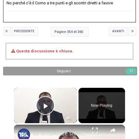
No perché c'è il Como a tre punti e gli scontri diretti a favore
PRECEDENTE
AVANTI
Pagine 354 di 365
Questa discussione è chiusa.
Seguaci
17
×
Now Playing
Play Video
×
Le eccellenze siciliane al Macfrut 2025