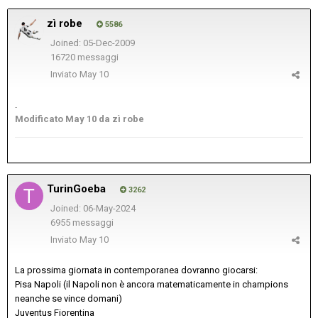
zì robe
5586
Joined: 05-Dec-2009
16720 messaggi
Inviato
May 10
.
Modificato
May 10
da zì robe
TurinGoeba
3262
Joined: 06-May-2024
6955 messaggi
Inviato
May 10
La prossima giornata in contemporanea dovranno giocarsi:
Pisa Napoli (il Napoli non è ancora matematicamente in champions
neanche se vince domani)
Juventus Fiorentina