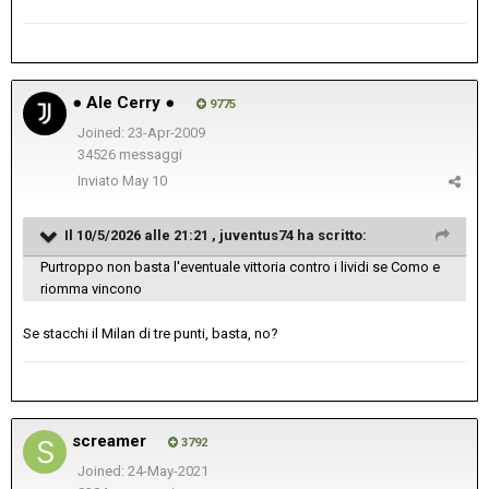
● Ale Cerry ●
9775
Joined: 23-Apr-2009
34526 messaggi
Inviato
May 10
Il 10/5/2026 alle 21:21 ,
juventus74
ha scritto:
Purtroppo non basta l'eventuale vittoria contro i lividi se Como e
riomma vincono
Se stacchi il Milan di tre punti, basta, no?
screamer
3792
Joined: 24-May-2021