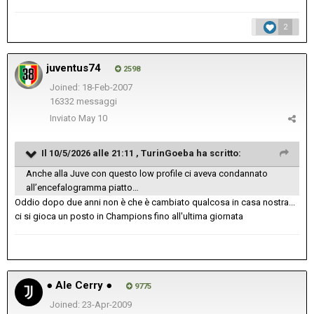
2
juventus74
2598
Joined: 18-Feb-2007
16332 messaggi
Inviato
May 10
Il 10/5/2026 alle 21:11 ,
TurinGoeba
ha scritto:
Anche alla Juve con questo low profile ci aveva condannato
all’encefalogramma piatto…
Oddio dopo due anni non è che è cambiato qualcosa in casa nostra...
ci si gioca un posto in Champions fino all'ultima giornata
● Ale Cerry ●
9775
Joined: 23-Apr-2009