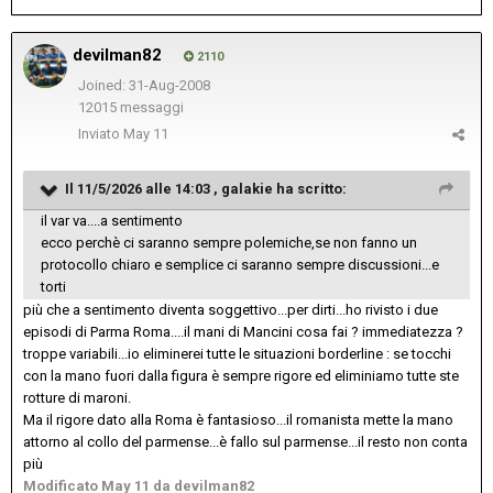
devilman82
2110
Joined: 31-Aug-2008
12015 messaggi
Inviato
May 11
Il 11/5/2026 alle 14:03 ,
galakie
ha scritto:
il var va....a sentimento
ecco perchè ci saranno sempre polemiche,se non fanno un
protocollo chiaro e semplice ci saranno sempre discussioni...e
torti
più che a sentimento diventa soggettivo...per dirti...ho rivisto i due
episodi di Parma Roma....il mani di Mancini cosa fai ? immediatezza ?
troppe variabili...io eliminerei tutte le situazioni borderline
:
se tocchi
con la mano fuori dalla figura è sempre rigore ed eliminiamo tutte ste
rotture di maroni.
Ma il rigore dato alla Roma è fantasioso...il romanista mette la mano
attorno al collo del parmense...è fallo sul parmense...il resto non conta
più
Modificato
May 11
da devilman82