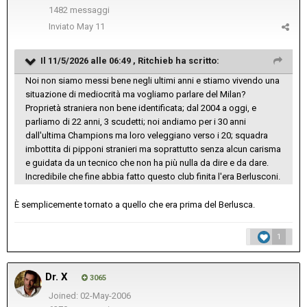
1482 messaggi
Inviato
May 11
Il 11/5/2026 alle 06:49 ,
Ritchieb
ha scritto:
Noi non siamo messi bene negli ultimi anni e stiamo vivendo una
situazione di mediocrità ma vogliamo parlare del Milan?
Proprietà straniera non bene identificata; dal 2004 a oggi, e
parliamo di 22 anni, 3 scudetti; noi andiamo per i 30 anni
dall'ultima Champions ma loro veleggiano verso i 20; squadra
imbottita di pipponi stranieri ma soprattutto senza alcun carisma
e guidata da un tecnico che non ha più nulla da dire e da dare.
Incredibile che fine abbia fatto questo club finita l'era Berlusconi.
È semplicemente tornato a quello che era prima del Berlusca.
1
Dr. X
3065
Joined: 02-May-2006