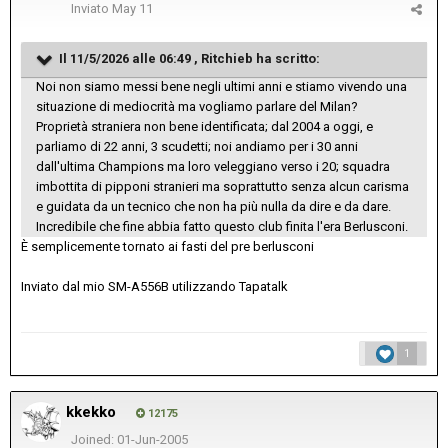
Inviato
May 11
Il 11/5/2026 alle 06:49 ,
Ritchieb
ha scritto:
Noi non siamo messi bene negli ultimi anni e stiamo vivendo una
situazione di mediocrità ma vogliamo parlare del Milan?
Proprietà straniera non bene identificata; dal 2004 a oggi, e
parliamo di 22 anni, 3 scudetti; noi andiamo per i 30 anni
dall'ultima Champions ma loro veleggiano verso i 20; squadra
imbottita di pipponi stranieri ma soprattutto senza alcun carisma
e guidata da un tecnico che non ha più nulla da dire e da dare.
Incredibile che fine abbia fatto questo club finita l'era Berlusconi.
È semplicemente tornato ai fasti del pre berlusconi
Inviato dal mio SM-A556B utilizzando Tapatalk
1
kkekko
12175
Joined: 01-Jun-2005