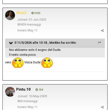
tifosi3
5153
Joined: 01-Jun-2005
80459 messaggi
Inviato
May 11
Il 11/5/2026 alle 13:18 ,
kkekko
ha scritto:
Noi abbiamo solo il sogno del Dude.
Il resto conta poco.
vero
Visca Dude
Pintu.10
154
Joined: 10-May-2009
860 messaggi
Inviato
May 11