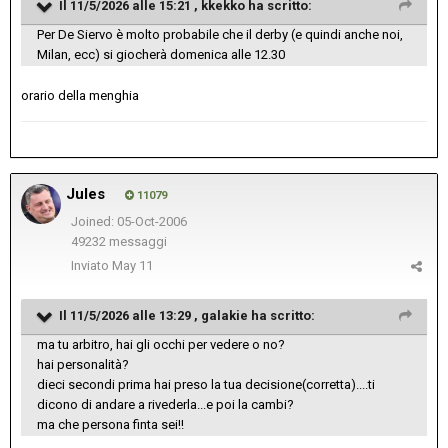
Il 11/5/2026 alle 15:21 ,
kkekko
ha scritto:
Per De Siervo è molto probabile che il derby (e quindi anche noi,
Milan, ecc) si giocherà domenica alle 12.30
orario della menghia
Jules
11079
Joined: 05-Oct-2006
49232 messaggi
Inviato
May 11
Il 11/5/2026 alle 13:29 ,
galakie
ha scritto:
ma tu arbitro, hai gli occhi per vedere o no?
hai personalità?
dieci secondi prima hai preso la tua decisione(corretta)....ti
dicono di andare a rivederla...e poi la cambi?
ma che persona finta sei!!