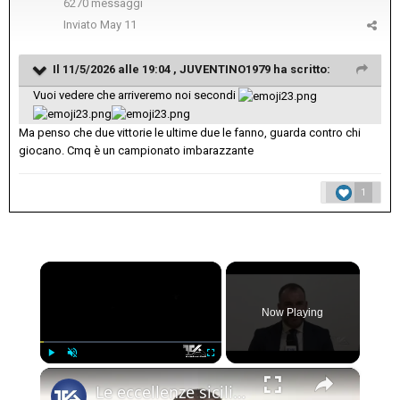
6270 messaggi
Inviato
May 11
Il 11/5/2026 alle 19:04 ,
JUVENTINO1979
ha scritto:
Vuoi vedere che arriveremo noi secondi
Ma penso che due vittorie le ultime due le fanno, guarda contro chi
giocano. Cmq è un campionato imbarazzante
1
×
Now Playing
×
Play
Unmute
Fullscreen
Le eccellenze siciliane al Macfrut 2025