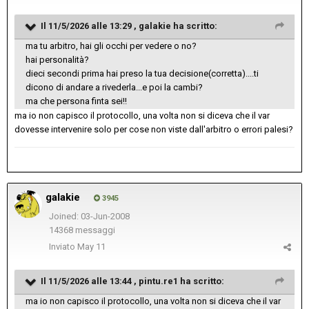
Il 11/5/2026 alle 13:29 ,
galakie
ha scritto:
ma tu arbitro, hai gli occhi per vedere o no?
hai personalità?
dieci secondi prima hai preso la tua decisione(corretta)....ti
dicono di andare a rivederla...e poi la cambi?
ma che persona finta sei!!
ma io non capisco il protocollo, una volta non si diceva che il var
dovesse intervenire solo per cose non viste dall'arbitro o errori palesi?
galakie
3945
Joined: 03-Jun-2008
14368 messaggi
Inviato
May 11
Il 11/5/2026 alle 13:44 ,
pintu.re1
ha scritto:
ma io non capisco il protocollo, una volta non si diceva che il var