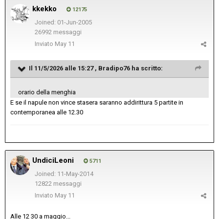
kkekko
12175
Joined: 01-Jun-2005
26992 messaggi
Inviato
May 11
Il 11/5/2026 alle 15:27 ,
Bradipo76
ha scritto:
orario della menghia
E se il napule non vince stasera saranno addirittura 5 partite in
contemporanea alle 12.30
UndiciLeoni
5711
Joined: 11-May-2014
12822 messaggi
Inviato
May 11
Alle 12 30 a maggio...