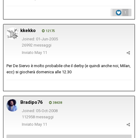
1
kkekko
12175
Joined: 01-Jun-2005
26992 messaggi
Inviato
May 11
Per De Siervo è molto probabile che il derby (e quindi anche noi, Milan,
ecc) si giocherà domenica alle 12.30
Bradipo76
38438
Joined: 05-Oct-2008
112958 messaggi
Inviato
May 11