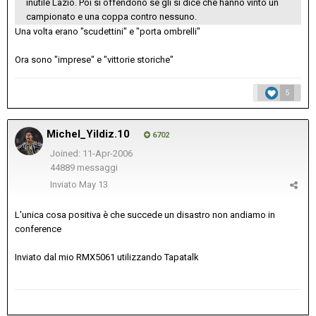
inutile Lazio. Poi si offendono se gli si dice che hanno vinto un
campionato e una coppa contro nessuno.
Una volta erano "scudettini" e "porta ombrelli"
Ora sono "imprese" e "vittorie storiche"
5
Michel_Yildiz.10
6702
Joined: 11-Apr-2006
44889 messaggi
Inviato
May 13
L'unica cosa positiva è che succede un disastro non andiamo in
conference
Inviato dal mio RMX5061 utilizzando Tapatalk