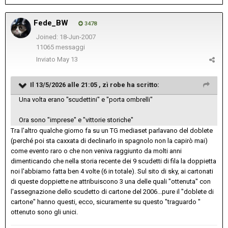
Fede_BW
3478
Joined: 18-Jun-2007
11065 messaggi
Inviato
May 13
Il 13/5/2026 alle 21:05 ,
zì robe
ha scritto:
Una volta erano "scudettini" e "porta ombrelli"
Ora sono "imprese" e "vittorie storiche"
Tra l'altro qualche giorno fa su un TG mediaset parlavano del doblete
(perché poi sta caxxata di declinarlo in spagnolo non la capirò mai)
come evento raro o che non veniva raggiunto da molti anni
dimenticando che nella storia recente dei 9 scudetti di fila la doppietta
noi l'abbiamo fatta ben 4 volte (6 in totale). Sul sito di sky, ai cartonati
di queste doppiette ne attribuiscono 3 una delle quali "ottenuta" con
l'assegnazione dello scudetto di cartone del 2006...pure il "doblete di
cartone" hanno questi, ecco, sicuramente su questo "traguardo "
ottenuto sono gli unici.