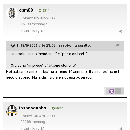
gsm88
3314
Joined: 02-Jun-2005
16390 messaggi
Inviato
May 13
Il 13/5/2026 alle 21:05 ,
zì robe
ha scritto:
Una volta erano "scudettini" e "porta ombrelli"
Ora sono "imprese" e "vittorie storiche"
Noi abbiamo vinto la decima almeno 10 anni fa, e il ventunesimo nel
secolo scorso. Nulla da invidiare a questi poveracci
1
iosonogobbo
5837
Joined: 30-Apr-2009
23288 messaggi
Inviato
May 13