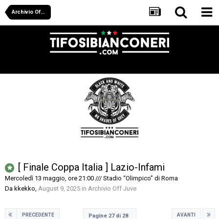
Archivio Off Juve
[ Finale Coppa Italia ] Lazio-Infami
Mercoledì 13 maggio, ore 21:00 /// Stadio “Olimpico” di Roma
Da
kkekko
,
August 9, 2025
in
Archivio Off Juve
PRECEDENTE
AVANTI
Pagine 27 di 28