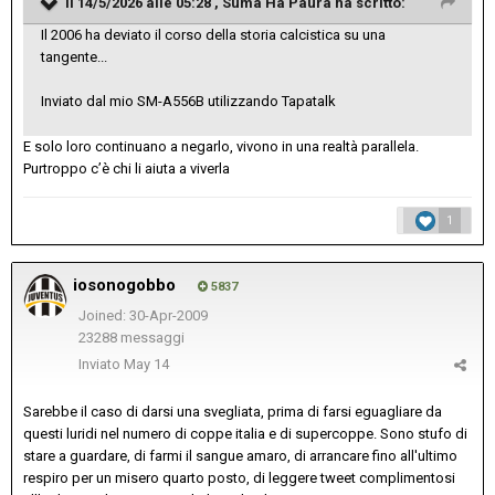
Il 14/5/2026 alle 05:28 ,
Suma Ha Paura
ha scritto:
Il 2006 ha deviato il corso della storia calcistica su una
tangente...
Inviato dal mio SM-A556B utilizzando Tapatalk
E solo loro continuano a negarlo, vivono in una realtà parallela.
Purtroppo c’è chi li aiuta a viverla
1
iosonogobbo
5837
Joined: 30-Apr-2009
23288 messaggi
Inviato
May 14
Sarebbe il caso di darsi una svegliata, prima di farsi eguagliare da
questi luridi nel numero di coppe italia e di supercoppe. Sono stufo di
stare a guardare, di farmi il sangue amaro, di arrancare fino all'ultimo
respiro per un misero quarto posto, di leggere tweet complimentosi