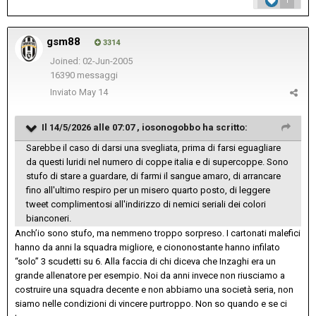
1
gsm88
3314
Joined: 02-Jun-2005
16390 messaggi
Inviato
May 14
Il 14/5/2026 alle 07:07 ,
iosonogobbo
ha scritto:
Sarebbe il caso di darsi una svegliata, prima di farsi eguagliare
da questi luridi nel numero di coppe italia e di supercoppe. Sono
stufo di stare a guardare, di farmi il sangue amaro, di arrancare
fino all'ultimo respiro per un misero quarto posto, di leggere
tweet complimentosi all'indirizzo di nemici seriali dei colori
bianconeri.
Anch’io sono stufo, ma nemmeno troppo sorpreso. I cartonati malefici
hanno da anni la squadra migliore, e ciononostante hanno infilato
“solo” 3 scudetti su 6. Alla faccia di chi diceva che Inzaghi era un
grande allenatore per esempio. Noi da anni invece non riusciamo a
costruire una squadra decente e non abbiamo una società seria, non
siamo nelle condizioni di vincere purtroppo. Non so quando e se ci