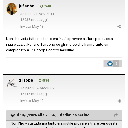
jufedbn
7948
Joined: 21-Nov-2011
12938 messaggi
Inviato
May 13
Non l'ho vista tutta ma tanto era inutile provare a tifare per questa
inutile Lazio. Poi si offendono se gli si dice che hanno vinto un
campionato e una coppa contro nessuno.
2
zì robe
5585
Joined: 05-Dec-2009
16716 messaggi
Inviato
May 13
Il 13/5/2026 alle 20:54 ,
jufedbn
ha scritto:
Non l'ho vista tutta ma tanto era inutile provare a tifare per questa