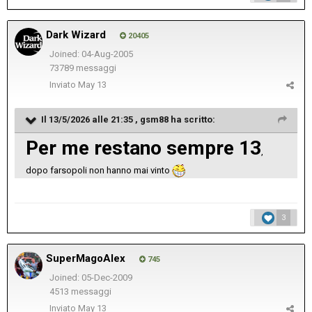
Dark Wizard
20405
Joined: 04-Aug-2005
73789 messaggi
Inviato
May 13
Il 13/5/2026 alle 21:35 ,
gsm88
ha scritto:
Per me restano sempre 13
,
dopo farsopoli non hanno mai vinto
3
SuperMagoAlex
745
Joined: 05-Dec-2009
4513 messaggi
Inviato
May 13