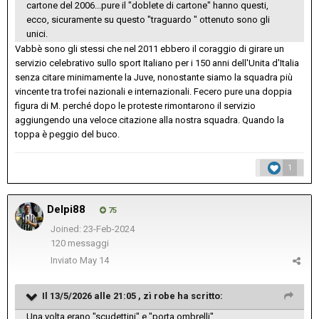
cartone del 2006...pure il "doblete di cartone" hanno questi,
ecco, sicuramente su questo "traguardo " ottenuto sono gli
unici.
Vabbè sono gli stessi che nel 2011 ebbero il coraggio di girare un
servizio celebrativo sullo sport Italiano per i 150 anni dell'Unita d'Italia
senza citare minimamente la Juve, nonostante siamo la squadra più
vincente tra trofei nazionali e internazionali. Fecero pure una doppia
figura di M. perché dopo le proteste rimontarono il servizio
aggiungendo una veloce citazione alla nostra squadra. Quando la
toppa è peggio del buco.
1
Delpi88
75
Joined: 23-Feb-2024
120 messaggi
Inviato
May 14
Il 13/5/2026 alle 21:05 ,
zì robe
ha scritto:
Una volta erano "scudettini" e "porta ombrelli"