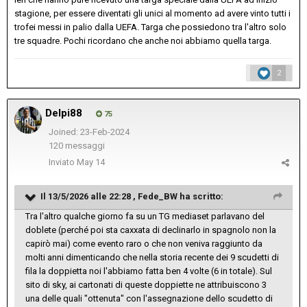
stagione, per essere diventati gli unici al momento ad avere vinto tutti i
trofei messi in palio dalla UEFA. Targa che possiedono tra l'altro solo
tre squadre. Pochi ricordano che anche noi abbiamo quella targa.
2
Delpi88
75
Joined: 23-Feb-2024
120 messaggi
Inviato
May 14
Il 13/5/2026 alle 22:28 ,
Fede_BW
ha scritto:
Tra l'altro qualche giorno fa su un TG mediaset parlavano del
doblete (perché poi sta caxxata di declinarlo in spagnolo non la
capirò mai) come evento raro o che non veniva raggiunto da
molti anni dimenticando che nella storia recente dei 9 scudetti di
fila la doppietta noi l'abbiamo fatta ben 4 volte (6 in totale). Sul
sito di sky, ai cartonati di queste doppiette ne attribuiscono 3
una delle quali "ottenuta" con l'assegnazione dello scudetto di