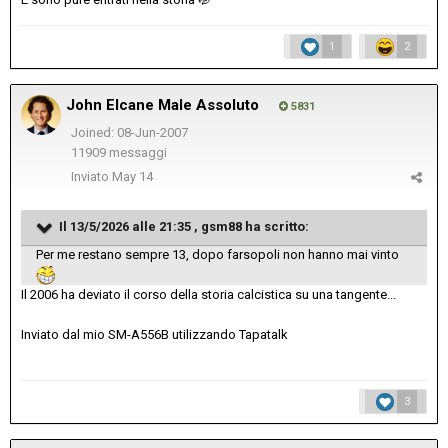
1
2
John Elcane Male Assoluto
5831
Joined: 08-Jun-2007
11909 messaggi
Inviato
May 14
Il 13/5/2026 alle 21:35 ,
gsm88
ha scritto:
Per me restano sempre 13, dopo farsopoli non hanno mai vinto
Il 2006 ha deviato il corso della storia calcistica su una tangente...
Inviato dal mio SM-A556B utilizzando Tapatalk
3