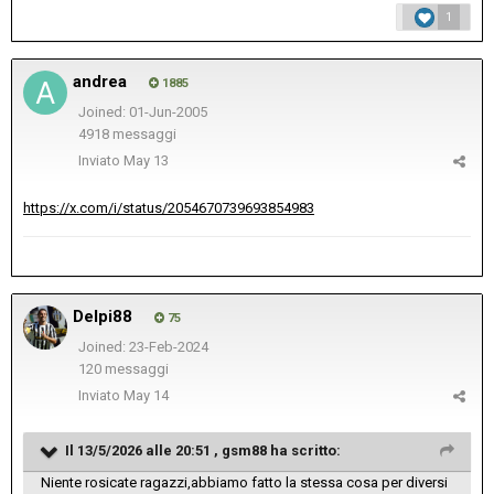
1
andrea
1885
Joined: 01-Jun-2005
4918 messaggi
Inviato
May 13
https://x.com/i/status/2054670739693854983
Delpi88
75
Joined: 23-Feb-2024
120 messaggi
Inviato
May 14
Il 13/5/2026 alle 20:51 ,
gsm88
ha scritto:
Niente rosicate ragazzi,abbiamo fatto la stessa cosa per diversi