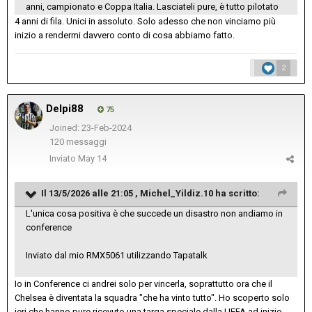
anni, campionato e Coppa Italia. Lasciateli pure, è tutto pilotato
4 anni di fila. Unici in assoluto. Solo adesso che non vinciamo più
inizio a rendermi davvero conto di cosa abbiamo fatto.
2
Delpi88
75
Joined: 23-Feb-2024
120 messaggi
Inviato
May 14
Il 13/5/2026 alle 21:05 ,
Michel_Yildiz.10
ha scritto:
L'unica cosa positiva è che succede un disastro non andiamo in
conference
Inviato dal mio RMX5061 utilizzando Tapatalk
Io in Conference ci andrei solo per vincerla, soprattutto ora che il
Chelsea è diventata la squadra "che ha vinto tutto". Ho scoperto solo
ieri che hanno pure ricevuto una targa speciale dalla UEFA ad inizio