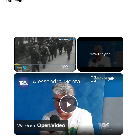
torneremo
×
Now Playing
×
Play
Unmute
Fullscreen
Alessandro Montalto rispolvera la memoria di Rocco Inzerilli, il partigiano originario di Adrano mor
Play
Watch on
Video