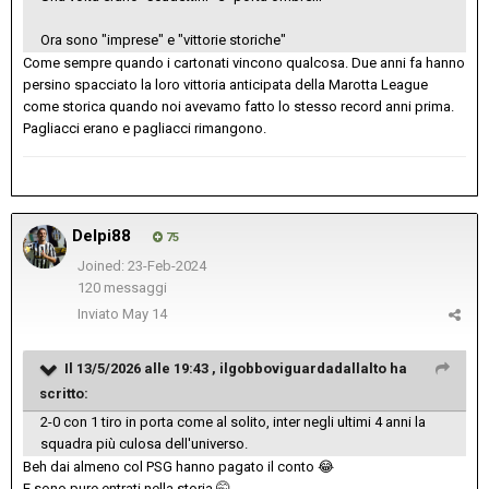
Ora sono "imprese" e "vittorie storiche"
Come sempre quando i cartonati vincono qualcosa. Due anni fa hanno
persino spacciato la loro vittoria anticipata della Marotta League
come storica quando noi avevamo fatto lo stesso record anni prima.
Pagliacci erano e pagliacci rimangono.
Delpi88
75
Joined: 23-Feb-2024
120 messaggi
Inviato
May 14
Il 13/5/2026 alle 19:43 ,
ilgobboviguardadallalto
ha
scritto:
2-0 con 1 tiro in porta come al solito, inter negli ultimi 4 anni la
squadra più culosa dell'universo.
Beh dai almeno col PSG hanno pagato il conto
😂
E sono pure entrati nella storia
🤭