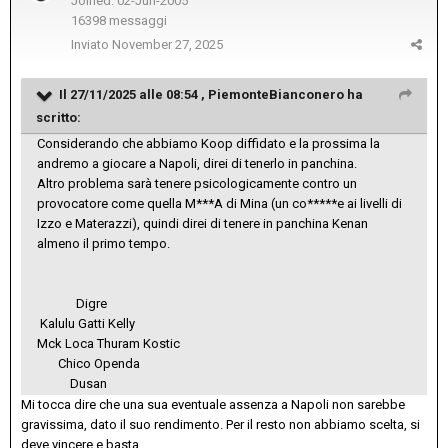
Joined: 02-Jun-2005
16398 messaggi
Inviato
November 27, 2025
Il 27/11/2025 alle 08:54 ,
PiemonteBianconero
ha
scritto:
Considerando che abbiamo Koop diffidato e la prossima la
andremo a giocare a Napoli, direi di tenerlo in panchina.
Altro problema sarà tenere psicologicamente contro un
provocatore come quella M***A di Mina (un co*****e ai livelli di
Izzo e Materazzi), quindi direi di tenere in panchina Kenan
almeno il primo tempo.
Digre
Kalulu Gatti Kelly
Mck Loca Thuram Kostic
Chico Openda
Dusan
Mi tocca dire che una sua eventuale assenza a Napoli non sarebbe
gravissima, dato il suo rendimento. Per il resto non abbiamo scelta, si
deve vincere e basta