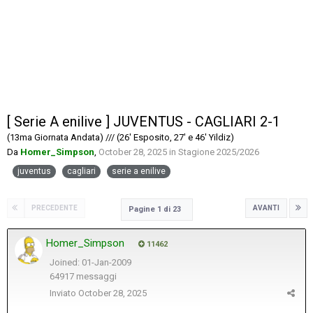
[ Serie A enilive ] JUVENTUS - CAGLIARI 2-1
(13ma Giornata Andata) /// (26' Esposito, 27' e 46' Yildiz)
Da
Homer_Simpson
,
October 28, 2025
in
Stagione 2025/2026
juventus
cagliari
serie a enilive
PRECEDENTE
AVANTI
Pagine 1 di 23
Homer_Simpson
11462
Joined: 01-Jan-2009
64917 messaggi
Inviato
October 28, 2025