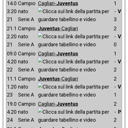
14.0
Campio
Cagliari-
Juventus
1
3.20
nato
-
V
21
Serie A
3
21.1
Campio
Juventus
-Cagliari
2
2.20
nato
-
V
21
Serie A
0
09.0
Campio
Cagliari-
Juventus
1
4.20
nato
-
V
22
Serie A
2
11.1
Campio
Juventus
-Cagliari
2
1.20
nato
-
V
23
Serie A
1
19.0
Campio
Cagliari-
Juventus
2
4.20
nato
-
P
24
Serie A
2