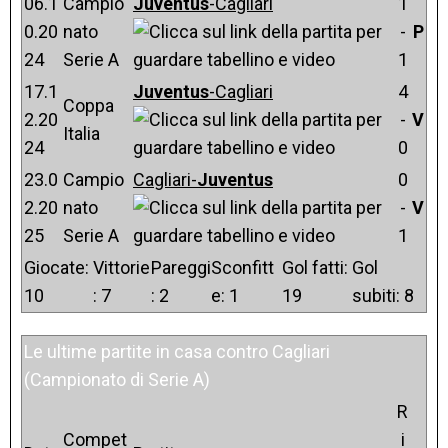
06.1
Campio
Juventus
-Cagliari
1
0.20
nato
-
P
24
Serie A
1
17.1
Juventus
-Cagliari
4
Coppa
2.20
-
V
Italia
24
0
23.0
Campio
Cagliari-
Juventus
0
2.20
nato
-
V
25
Serie A
1
Giocate:
Vittorie
Pareggi
Sconfitt
Gol fatti:
Gol
10
: 7
: 2
e: 1
19
subiti: 8
Le ultime partite in casa contro Cagliari
(Campionato di Serie A)
R
Compet
i