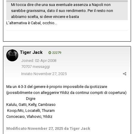
Mi tocca dire che una sua eventuale assenza a Napoli non
sarebbe gravissima, dato il suo rendimento. Per il resto non
abbiamo scelta, si deve vincere e basta
L'alternativa è Cabal, occhio...
Tiger Jack
22279
Joined: 02-Apr-2008
70707 messaggi
Inviato
November 27, 2025
Ma un 4-3-3 del genere è proprio impossibile da ipotizzare
(possibilmente con alleggerire Yildiz da continui compiti di copertura)
Digre
Kalulu, Gatti, Kelly, Cambiaso
Koop/Mc, Locatelli, Thuram
Concecaio, Vlahovic, Yildiz
Modificato
November 27, 2025
da Tiger Jack