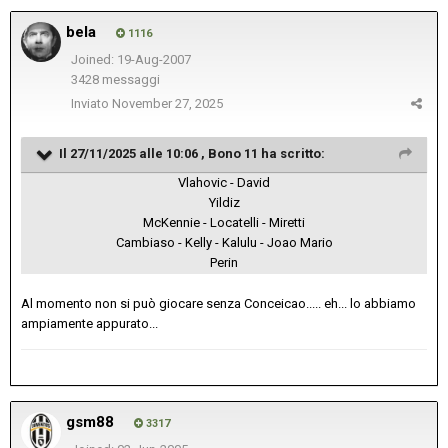
bela
1116
Joined: 19-Aug-2007
3428 messaggi
Inviato
November 27, 2025
Il 27/11/2025 alle 10:06 ,
Bono 11
ha scritto:
Vlahovic - David
Yildiz
McKennie - Locatelli - Miretti
Cambiaso - Kelly - Kalulu - Joao Mario
Perin
Al momento non si può giocare senza Conceicao..... eh... lo abbiamo
ampiamente appurato...
gsm88
3317