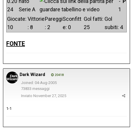
0.20
nato
-
P
24
Serie A
1
Giocate:
Vittorie
Pareggi
Sconfitt
Gol fatti:
Gol
10
: 8
: 2
e: 0
25
subiti: 4
FONTE
Dark Wizard
20418
Joined: 04-Aug-2005
73833 messaggi
Inviato
November 27, 2025
1-1