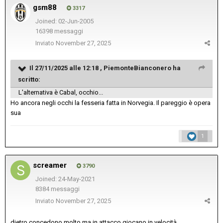
gsm88
3317
Joined: 02-Jun-2005
16398 messaggi
Inviato
November 27, 2025
Il 27/11/2025 alle 12:18 ,
PiemonteBianconero
ha
scritto:
L'alternativa è Cabal, occhio...
Ho ancora negli occhi la fesseria fatta in Norvegia. Il pareggio è opera
sua
1
screamer
3790
Joined: 24-May-2021
8384 messaggi
Inviato
November 27, 2025
dietro concedono molto ma in attacco giocano in velocità