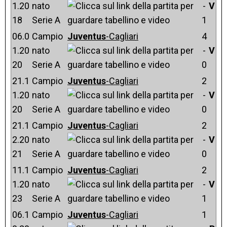
1.20
nato
-
V
18
Serie A
1
06.0
Campio
Juventus
-Cagliari
4
1.20
nato
-
V
20
Serie A
0
21.1
Campio
Juventus
-Cagliari
2
1.20
nato
-
V
20
Serie A
0
21.1
Campio
Juventus
-Cagliari
2
2.20
nato
-
V
21
Serie A
0
11.1
Campio
Juventus
-Cagliari
2
1.20
nato
-
V
23
Serie A
1
06.1
Campio
Juventus
-Cagliari
1