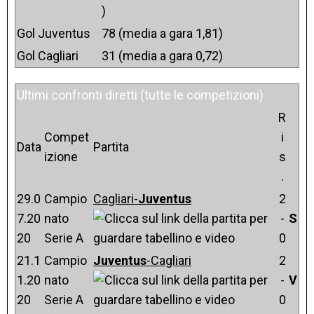
)
Gol Juventus
78 (media a gara 1,81)
Gol Cagliari
31 (media a gara 0,72)
Ultimi confronti diretti (tutte le competizioni)
R
Compet
i
Data
Partita
izione
s
.
29.0
Campio
Cagliari-
Juventus
2
7.20
nato
-
S
20
Serie A
0
21.1
Campio
Juventus
-Cagliari
2
1.20
nato
-
V
20
Serie A
0