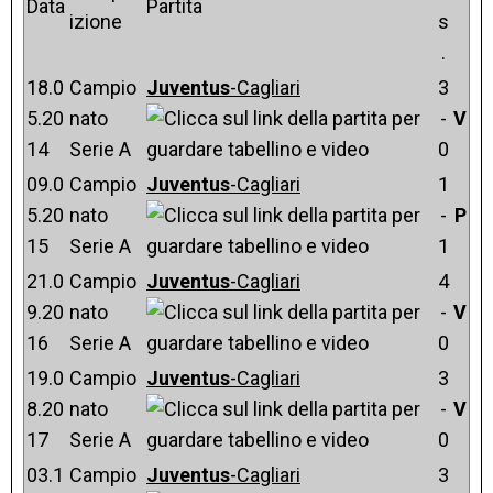
Data
Partita
izione
s
.
18.0
Campio
Juventus
-Cagliari
3
5.20
nato
-
V
14
Serie A
0
09.0
Campio
Juventus
-Cagliari
1
5.20
nato
-
P
15
Serie A
1
21.0
Campio
Juventus
-Cagliari
4
9.20
nato
-
V
16
Serie A
0
19.0
Campio
Juventus
-Cagliari
3
8.20
nato
-
V
17
Serie A
0
03.1
Campio
Juventus
-Cagliari
3