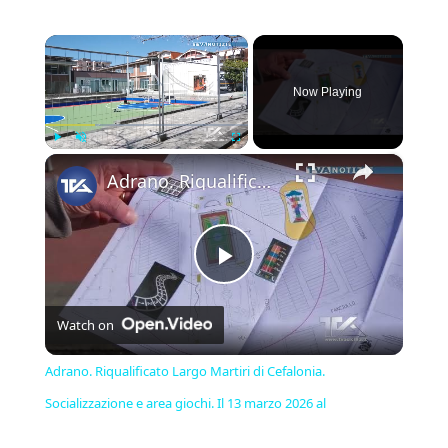
×
Now Playing
×
Play
Unmute
Fullscreen
Adrano. Riqualificato Largo Martiri di Cefalonia. Socializzazione e area giochi. Il 13 marzo 2026 al
Play
Watch on
Video
Adrano. Riqualificato Largo Martiri di Cefalonia.
Socializzazione e area giochi. Il 13 marzo 2026 al