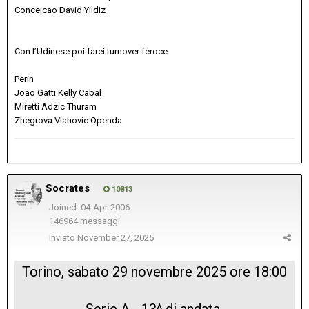
Conceicao David Yildiz
Con l’Udinese poi farei turnover feroce
Perin
Joao Gatti Kelly Cabal
Miretti Adzic Thuram
Zhegrova Vlahovic Openda
Socrates
10813
Joined: 04-Apr-2006
146964 messaggi
Inviato
November 27, 2025
Torino, sabato 29 novembre 2025 ore 18:00
Serie A - 13^ di andata