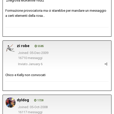
Zhegrova McKennie Yildiz
Formazione provocatoria ma ci starebbe per mandare un messaggio
a certi elementi della rosa…
zì robe
5585
Joined: 05-Dec-2009
16710 messaggi
Inviato
January 6
Chico e Kelly non convocati
dyldog
1728
Joined: 05-Oct-2008
16117 messaggi