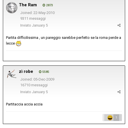
The Ram
2873
Joined: 22-May-2010
9311 messaggi
Inviato
January 5
Partita difficilissima , un pareggio sarebbe perfetto se la roma perde a
lecce
zì robe
5585
Joined: 05-Dec-2009
16710 messaggi
Inviato
January 5
Partitaccia accia accia
1