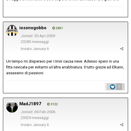
iosonogobbo
5831
Joined: 30-Apr-2009
23285 messaggi
Inviato
January 6
Un tempo mi disperavo per i rinvii causa neve. Adesso spero in una
fitta nevicata per evitarmi un'altra arrabbiatura. Il tutto grazie ad Elkann,
assassino di passioni.
1
MadJ1897
3122
Joined: 09-Feb-2006
23029 messaggi
Inviato
January 6