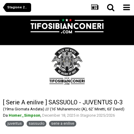
Stagione 2025/2026
[ Serie A enilive ] SASSUOLO - JUVENTUS 0-3
(19ma Giornata Andata) /// (16’ Muharemovic (A), 62’ Miretti, 63’ David)
Da
Homer_Simpson
,
December 18, 2025
in
Stagione 2025/2026
juventus
sassuolo
serie a enilive