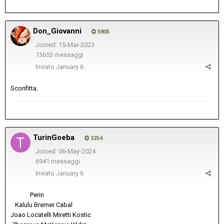
Don_Giovanni
5805
Joined: 15-Mar-2023
13653 messaggi
Inviato
January 6
Sconfitta.
TurinGoeba
3254
Joined: 06-May-2024
6941 messaggi
Inviato
January 6
Perin
Kalulu Bremer Cabal
Joao Locatelli Miretti Kostic