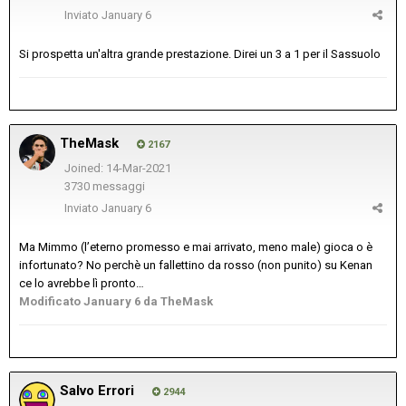
Inviato
January 6
Si prospetta un'altra grande prestazione. Direi un 3 a 1 per il Sassuolo
TheMask
2167
Joined: 14-Mar-2021
3730 messaggi
Inviato
January 6
Ma Mimmo (l’eterno promesso e mai arrivato, meno male) gioca o è
infortunato? No perchè un fallettino da rosso (non punito) su Kenan
ce lo avrebbe lì pronto…
Modificato
January 6
da TheMask
Salvo Errori
2944