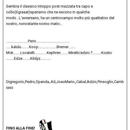
Sembra il classico intoppo post mazzata tra capo e
collo(Sgraaat)speriamo che ne escono in qualche
modo...L'avversario, ha un centrocampo molto più qualitativo del
nostro, nonostante nonno matic...
.........................Perin.......................................
......kalulu.........Koop.....................Bremer........
Mck........Locatelli..............Kephren.........Miretti/adzic.?..........Kostic
.........Edze.........Kildyz............
Digregorio,Pedro,Openda,Jtd,JoaoMario,,Cabal,Adzic,Pinsoglio,Camb
iaso
FINO ALLA FINE!