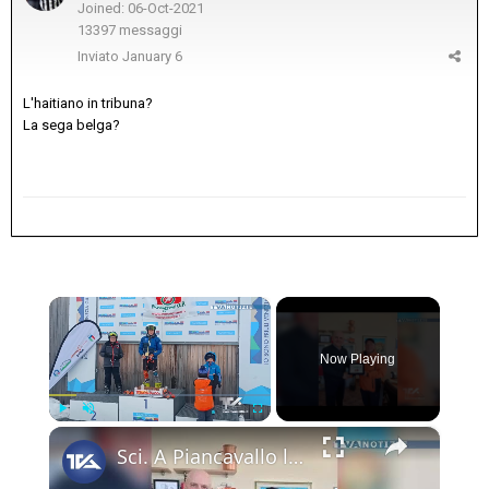
Joined: 06-Oct-2021
13397 messaggi
Inviato
January 6
L'haitiano in tribuna?
La sega belga?
×
Now Playing
×
Play
Unmute
Fullscreen
Sci. A Piancavallo le gare di "Coppa Sicilia 2026", "Coppa Adrano” e “Memorial Pippo Maccarrone". O