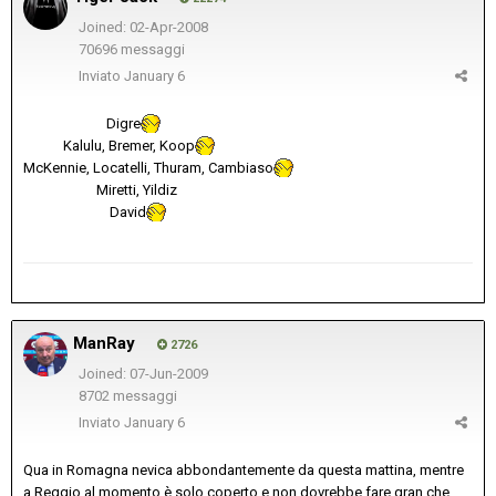
Joined: 02-Apr-2008
70696 messaggi
Inviato
January 6
Digre
Kalulu, Bremer, Koop
McKennie, Locatelli, Thuram, Cambiaso
Miretti, Yildiz
David
ManRay
2726
Joined: 07-Jun-2009
8702 messaggi
Inviato
January 6
Qua in Romagna nevica abbondantemente da questa mattina, mentre
a Reggio al momento è solo coperto e non dovrebbe fare gran che