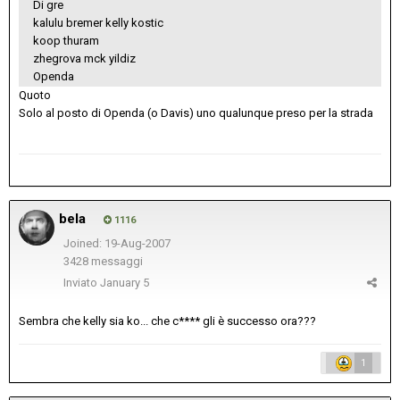
Di gre
kalulu bremer kelly kostic
koop thuram
zhegrova mck yildiz
Openda
Quoto
Solo al posto di Openda (o Davis) uno qualunque preso per la strada
bela
1116
Joined: 19-Aug-2007
3428 messaggi
Inviato
January 5
Sembra che kelly sia ko... che c**** gli è successo ora???
1