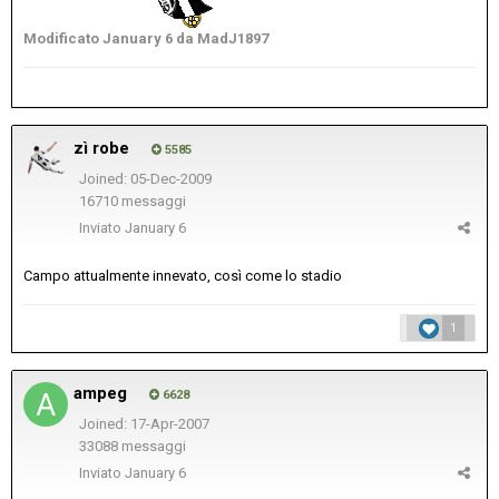
Modificato
January 6
da MadJ1897
zì robe
5585
Joined: 05-Dec-2009
16710 messaggi
Inviato
January 6
Campo attualmente innevato, così come lo stadio
1
ampeg
6628
Joined: 17-Apr-2007
33088 messaggi
Inviato
January 6