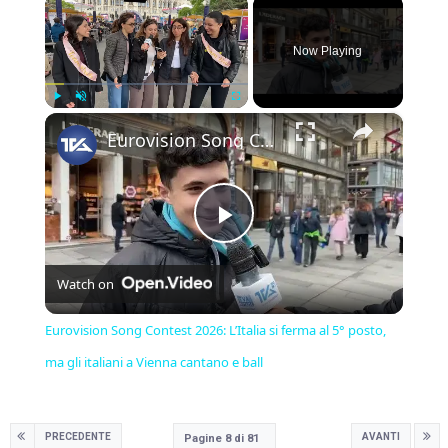
×
Now Playing
×
Play
Unmute
Fullscreen
Eurovision Song Contest 2026: L’Italia si ferma al 5° posto, ma gli italiani a Vienna cantano e ball
Play
Watch on
Video
Eurovision Song Contest 2026: L’Italia si ferma al 5° posto,
ma gli italiani a Vienna cantano e ball
PRECEDENTE
AVANTI
Pagine 8 di 81