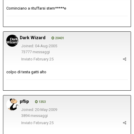
Cominciano a rituffarsi stem*****e
Dark Wizard
20401
Joined: 04-Aug-2005
73777 messaggi
Inviato
February 25
colpo di testa gatti alto
pflip
1353
Joined: 20-May-2009
3894 messaggi
Inviato
February 25