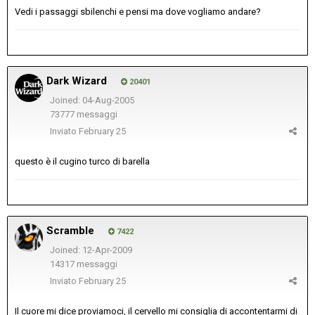
Vedi i passaggi sbilenchi e pensi ma dove vogliamo andare?
Dark Wizard
20401
Joined: 04-Aug-2005
73777 messaggi
Inviato
February 25
questo è il cugino turco di barella
Scramble
7422
Joined: 12-Apr-2009
14317 messaggi
Inviato
February 25
Il cuore mi dice proviamoci, il cervello mi consiglia di accontentarmi di