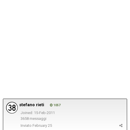
stefano rieti
1057
Joined: 15-Feb-2011
3658 messaggi
Inviato
February 25