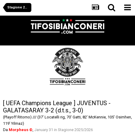
Stagione 2025/2026
[ UEFA Champions League ] JUVENTUS -
GALATASARAY 3-2 (d.t.s., 3-0)
(Playoff Ritorno) /// (37’ Locatelli rig, 70’ Gatti, 82’ McKennie, 105’ Osimhen,
119’ Yilmaz)
Da
Morpheus ©
,
January 31
in
Stagione 2025/2026