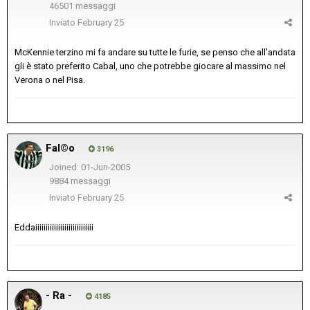
46501 messaggi
Inviato
February 25
McKennie terzino mi fa andare su tutte le furie, se penso che all'andata
gli è stato preferito Cabal, uno che potrebbe giocare al massimo nel
Verona o nel Pisa.
Fal©o
3196
Joined: 01-Jun-2005
9884 messaggi
Inviato
February 25
Eddaiiiiiiiiiiiiiiiiiiiiiiiiiiii
- Ra -
4185