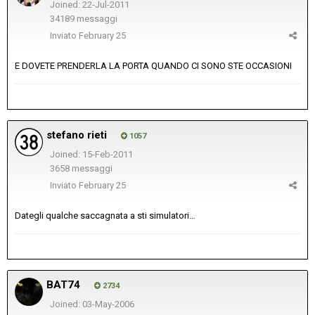
Joined: 22-Jul-2011
34189 messaggi
Inviato
February 25
E DOVETE PRENDERLA LA PORTA QUANDO CI SONO STE OCCASIONI
stefano rieti
1057
Joined: 15-Feb-2011
3658 messaggi
Inviato
February 25
Dategli qualche saccagnata a sti simulatori…
BAT74
2734
Joined: 03-May-2006