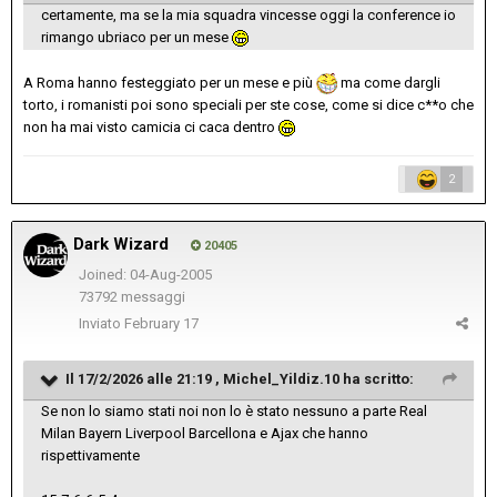
certamente, ma se la mia squadra vincesse oggi la conference io
rimango ubriaco per un mese
A Roma hanno festeggiato per un mese e più
ma come dargli
torto, i romanisti poi sono speciali per ste cose, come si dice c**o che
non ha mai visto camicia ci caca dentro
2
Dark Wizard
20405
Joined: 04-Aug-2005
73792 messaggi
Inviato
February 17
Il 17/2/2026 alle 21:19 ,
Michel_Yildiz.10
ha scritto:
Se non lo siamo stati noi non lo è stato nessuno a parte Real
Milan Bayern Liverpool Barcellona e Ajax che hanno
rispettivamente