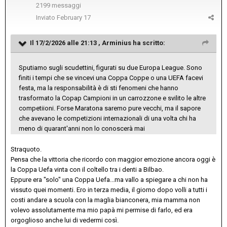
2199 messaggi
Inviato
February 17
Il 17/2/2026 alle 21:13 ,
Arminius
ha scritto:
Sputiamo sugli scudettini, figurati su due Europa League. Sono
finiti i tempi che se vincevi una Coppa Coppe o una UEFA facevi
festa, ma la responsabilità è di sti fenomeni che hanno
trasformato la Copap Campioni in un carrozzone e svilito le altre
competiioni. Forse Maratona saremo pure vecchi, ma il sapore
che avevano le competizioni internazionali di una volta chi ha
meno di quarant'anni non lo conoscerà mai
Straquoto.
Pensa che la vittoria che ricordo con maggior emozione ancora oggi è
la Coppa Uefa vinta con il coltello tra i denti a Bilbao.
Eppure era "solo" una Coppa Uefa...ma vallo a spiegare a chi non ha
vissuto quei momenti. Ero in terza media, il giorno dopo volli a tutti i
costi andare a scuola con la maglia bianconera, mia mamma non
volevo assolutamente ma mio papà mi permise di farlo, ed era
orgoglioso anche lui di vedermi così.