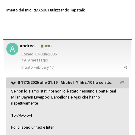
Inviato dal mio RMX5061 utilizzando Tapatalk
andrea
1885
Joined: 01-Jun-2005
4919 messaggi
Inviato
February 17
Il 17/2/2026 alle 21:19 ,
Michel_Yildiz.10
ha scritto:
Se non lo siamo stati noi non lo è stato nessuno a parte Real
Milan Bayern Liverpool Barcellona e Ajax che hanno
rispettivamente
15-7-6-6-5-4
Poi ci sono united e Inter