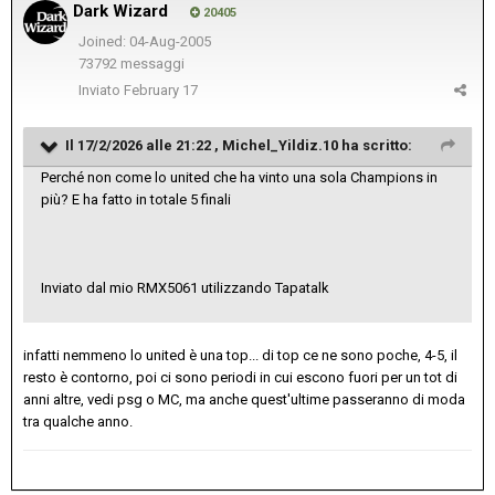
Dark Wizard
20405
Joined: 04-Aug-2005
73792 messaggi
Inviato
February 17
Il 17/2/2026 alle 21:22 ,
Michel_Yildiz.10
ha scritto:
Perché non come lo united che ha vinto una sola Champions in
più? E ha fatto in totale 5 finali
Inviato dal mio RMX5061 utilizzando Tapatalk
infatti nemmeno lo united è una top... di top ce ne sono poche, 4-5, il
resto è contorno, poi ci sono periodi in cui escono fuori per un tot di
anni altre, vedi psg o MC, ma anche quest'ultime passeranno di moda
tra qualche anno.