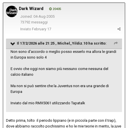
Dark Wizard
20405
Joined: 04-Aug-2005
73792 messaggi
Inviato
February 17
Il 17/2/2026 alle 21:25 ,
Michel_Yildiz.10
ha scritto:
Non sono d'accordo o meglio posso esserlo ma allora le grandi
in Europa sono solo 4
E ovvio che oggi non siamo più nessuno come nessuna del
calcio italiano
Ma non si può sentire che la Juventus non era una grande di
Europa
Inviato dal mio RMX5061 utilizzando Tapatalk
Detto prima, tolto il periodo lippiano (e in piccola parte con il trap),
dove abbiamo raccolto pochissimo e ho le mie teorie in merito, la juve