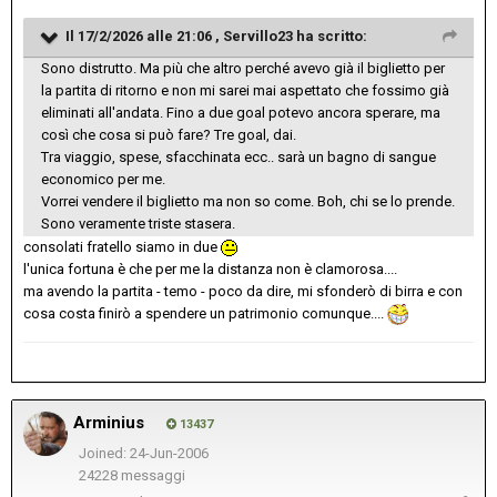
Il 17/2/2026 alle 21:06 ,
Servillo23
ha scritto:
Sono distrutto. Ma più che altro perché avevo già il biglietto per
la partita di ritorno e non mi sarei mai aspettato che fossimo già
eliminati all'andata. Fino a due goal potevo ancora sperare, ma
così che cosa si può fare? Tre goal, dai.
Tra viaggio, spese, sfacchinata ecc.. sarà un bagno di sangue
economico per me.
Vorrei vendere il biglietto ma non so come. Boh, chi se lo prende.
Sono veramente triste stasera.
consolati fratello siamo in due
l'unica fortuna è che per me la distanza non è clamorosa....
ma avendo la partita - temo - poco da dire, mi sfonderò di birra e con
cosa costa finirò a spendere un patrimonio comunque....
Arminius
13437
Joined: 24-Jun-2006
24228 messaggi