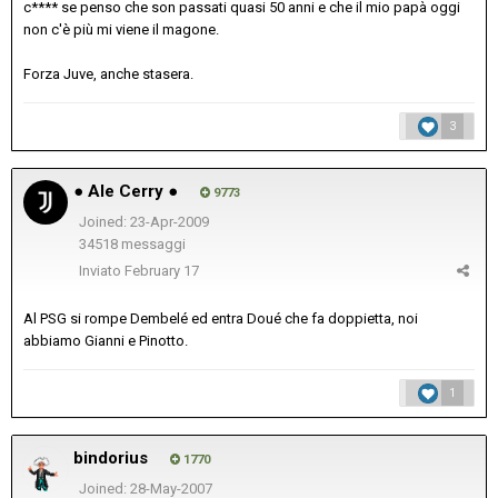
c**** se penso che son passati quasi 50 anni e che il mio papà oggi
non c'è più mi viene il magone.
Forza Juve, anche stasera.
3
● Ale Cerry ●
9773
Joined: 23-Apr-2009
34518 messaggi
Inviato
February 17
Al PSG si rompe Dembelé ed entra Doué che fa doppietta, noi
abbiamo Gianni e Pinotto.
1
bindorius
1770
Joined: 28-May-2007