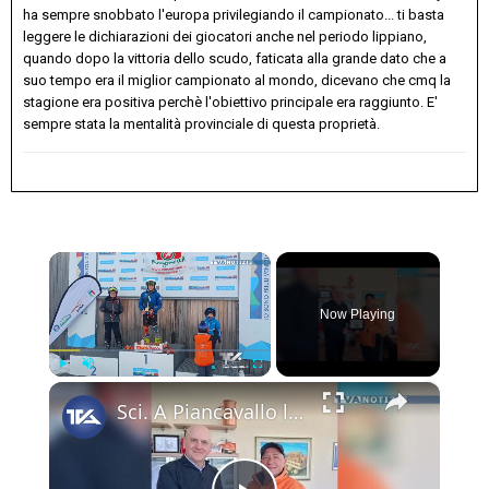
ha sempre snobbato l'europa privilegiando il campionato... ti basta
leggere le dichiarazioni dei giocatori anche nel periodo lippiano,
quando dopo la vittoria dello scudo, faticata alla grande dato che a
suo tempo era il miglior campionato al mondo, dicevano che cmq la
stagione era positiva perchè l'obiettivo principale era raggiunto. E'
sempre stata la mentalità provinciale di questa proprietà.
×
Now Playing
×
Play
Unmute
Fullscreen
Sci. A Piancavallo le gare di "Coppa Sicilia 2026", "Coppa Adrano” e “Memorial Pippo Maccarrone". O