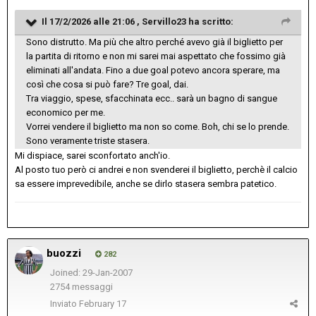
Il 17/2/2026 alle 21:06 ,
Servillo23
ha scritto:
Sono distrutto. Ma più che altro perché avevo già il biglietto per
la partita di ritorno e non mi sarei mai aspettato che fossimo già
eliminati all'andata. Fino a due goal potevo ancora sperare, ma
così che cosa si può fare? Tre goal, dai.
Tra viaggio, spese, sfacchinata ecc.. sarà un bagno di sangue
economico per me.
Vorrei vendere il biglietto ma non so come. Boh, chi se lo prende.
Sono veramente triste stasera.
Mi dispiace, sarei sconfortato anch'io.
Al posto tuo però ci andrei e non svenderei il biglietto, perchè il calcio
sa essere imprevedibile, anche se dirlo stasera sembra patetico.
buozzi
282
Joined: 29-Jan-2007
2754 messaggi
Inviato
February 17