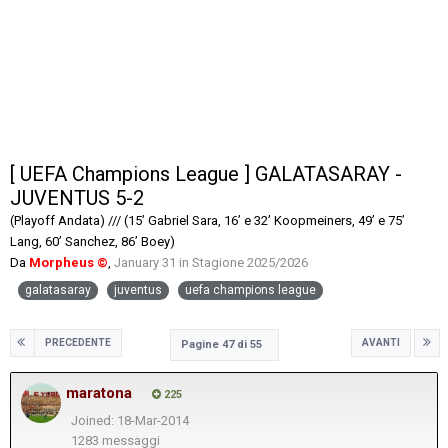
[ UEFA Champions League ] GALATASARAY -
JUVENTUS 5-2
(Playoff Andata) /// (15’ Gabriel Sara, 16’ e 32’ Koopmeiners, 49’ e 75’
Lang, 60’ Sanchez, 86’ Boey)
Da
Morpheus ©
,
January 31
in
Stagione 2025/2026
galatasaray
juventus
uefa champions league
PRECEDENTE
AVANTI
Pagine 47 di 55
maratona
225
Joined: 18-Mar-2014
1283 messaggi