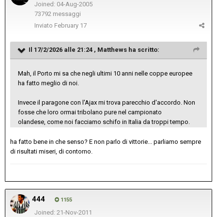
Joined: 04-Aug-2005
73792 messaggi
Inviato
February 17
Il 17/2/2026 alle 21:24 ,
Matthews
ha scritto:
Mah, il Porto mi sa che negli ultimi 10 anni nelle coppe europee
ha fatto meglio di noi.
Invece il paragone con l'Ajax mi trova parecchio d'accordo. Non
fosse che loro ormai tribolano pure nel campionato
olandese, come noi facciamo schifo in Italia da troppi tempo.
ha fatto bene in che senso? E non parlo di vittorie... parliamo sempre
di risultati miseri, di contorno.
444
1155
Joined: 21-Nov-2011