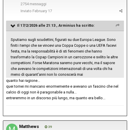
2754 messaggi
Inviato
February 17
Il 17/2/2026 alle 21:13 ,
Arminius
ha scritto:
Sputiamo sugli scudettini, figurati su due Europa League. Sono
finiti i tempi che se vincevi una Coppa Coppe o una UEFA facevi
festa, ma la responsabilità è di sti fenomeni che hanno
trasformato la Copap Campioni in un carrozzone e svilito le altre
competiioni. Forse Maratona saremo pure vecchi, ma il sapore
che avevano le competizioni internazionali di una volta chi ha
meno di quarant'anni non lo conoscerà mai
quanto hai ragione...
quei tornei mi mancano enormemente e avevano un fascino che nel
calcio di oggi non è paragonabile a nulla...
entreremmo in un discorso più lungo, ma quanto era bello...
Matthews
39