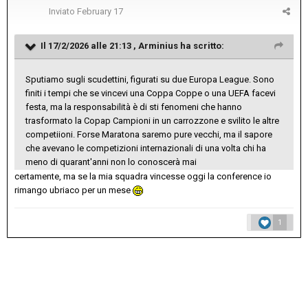
Inviato
February 17
Il 17/2/2026 alle 21:13 ,
Arminius
ha scritto:
Sputiamo sugli scudettini, figurati su due Europa League. Sono
finiti i tempi che se vincevi una Coppa Coppe o una UEFA facevi
festa, ma la responsabilità è di sti fenomeni che hanno
trasformato la Copap Campioni in un carrozzone e svilito le altre
competiioni. Forse Maratona saremo pure vecchi, ma il sapore
che avevano le competizioni internazionali di una volta chi ha
meno di quarant'anni non lo conoscerà mai
certamente, ma se la mia squadra vincesse oggi la conference io
rimango ubriaco per un mese
1