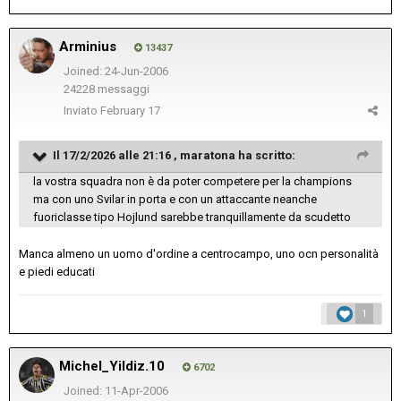
Arminius
13437
Joined: 24-Jun-2006
24228 messaggi
Inviato
February 17
Il 17/2/2026 alle 21:16 ,
maratona
ha scritto:
la vostra squadra non è da poter competere per la champions
ma con uno Svilar in porta e con un attaccante neanche
fuoriclasse tipo Hojlund sarebbe tranquillamente da scudetto
Manca almeno un uomo d'ordine a centrocampo, uno ocn personalità
e piedi educati
1
Michel_Yildiz.10
6702
Joined: 11-Apr-2006