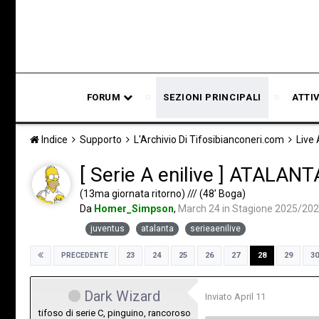
FORUM
SEZIONI PRINCIPALI
ATTI
Indice
Supporto
L'Archivio Di Tifosibianconeri.com
Live
[ Serie A enilive ] ATALAN
(13ma giornata ritorno) /// (48’ Boga)
Da
Homer_Simpson
,
March 24
in
Stagione 2025/20
juventus
atalanta
serieaenilive
23
24
25
26
27
28
29
30
PRECEDENTE
Dark Wizard
Inviato
April 11
tifoso di serie C, pinguino, rancoroso