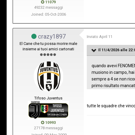
11079
49232 messaggi
Joined: 05-Oct-2006
crazy1897
Inviato
April 11
El Cane che tu possa morire male
insieme ai tuoi amici cartonati
Il 11/4/2026 alle 22:
quando avevi FENOMENI in
muoiono in campo, hai 
sempre a 4 se non ricor
primo risultato mancato
Tifoso Juventus
tutte le squadre che vinc
10993
27178 messaggi
Joined: 09-May-2009