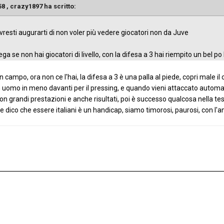
58 ,
crazy1897
ha scritto:
ovresti augurarti di non voler più vedere giocatori non da Juve
a se non hai giocatori di livello, con la difesa a 3 hai riempito un bel po 
mpo, ora non ce l'hai, la difesa a 3 è una palla al piede, copri male il ca
 uomo in meno davanti per il pressing, e quando vieni attaccato autom
on grandi prestazioni e anche risultati, poi è successo qualcosa nella test
dico che essere italiani è un handicap, siamo timorosi, paurosi, con l'ans