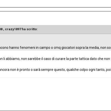
08 ,
crazy1897
ha scritto:
incono hanno fenomeni in campo o cmq giocatori sopra la media, non sono 
 li abbiamo, non sarebbe il caso di curare la parte tattica dato che non ti
ancora non è pronto o sarà sempre questo, qualche colpo ogni tanto, poi i