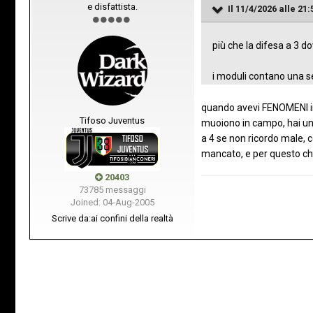
e disfattista.
Il 11/4/2026 alle 21:
più che la difesa a 3 d
i moduli contano una seg
quando avevi FENOMENI in ca
Tifoso Juventus
muoiono in campo, hai un
a 4 se non ricordo male, c
mancato, e per questo che 
20403
73785 messaggi
Joined: 04-Aug-2005
Scrive da:
ai confini della realtà