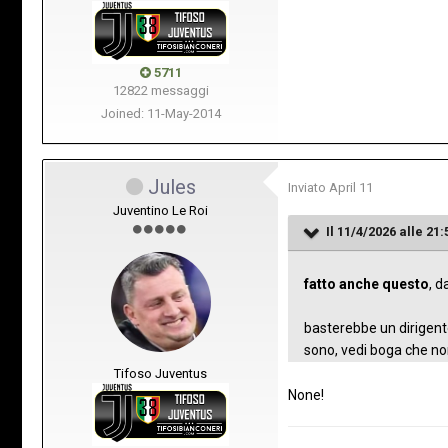
5711
12822 messaggi
Joined: 11-May-2014
Jules
Inviato
April 11
Juventino Le Roi
Il 11/4/2026 alle 21:
fatto anche questo
, d
basterebbe un dirigent
sono, vedi boga che n
Tifoso Juventus
None!