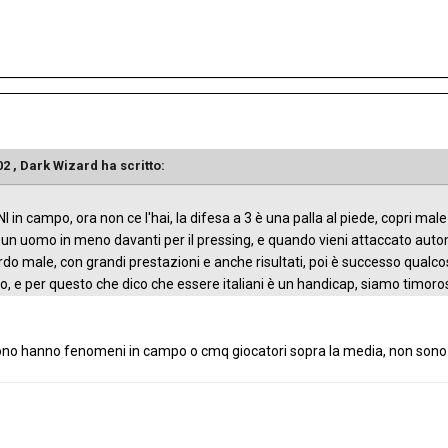
02 ,
Dark Wizard
ha scritto:
 campo, ora non ce l'hai, la difesa a 3 è una palla al piede, copri male il 
un uomo in meno davanti per il pressing, e quando vieni attaccato aut
do male, con grandi prestazioni e anche risultati, poi è successo qualcosa
, e per questo che dico che essere italiani è un handicap, siamo timorosi, 
ono hanno fenomeni in campo o cmq giocatori sopra la media, non sono i 