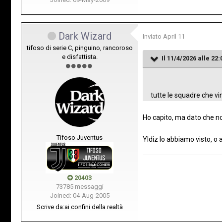
Dark Wizard
Inviato
April 11
tifoso di serie C, pinguino, rancoroso
e disfattista.
Il 11/4/2026 alle 22:
tutte le squadre che v
Ho capito, ma dato che non
Tifoso Juventus
Yldiz lo abbiamo visto, o 
20403
73785 messaggi
Joined: 04-Aug-2005
Scrive da:
ai confini della realtà