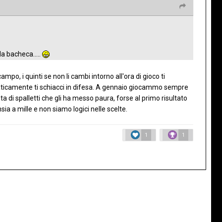
la bacheca.....
mpo, i quinti se non li cambi intorno all'ora di gioco ti
aticamente ti schiacci in difesa. A gennaio giocammo sempre
a di spalletti che gli ha messo paura, forse al primo risultato
ia a mille e non siamo logici nelle scelte.
1
1