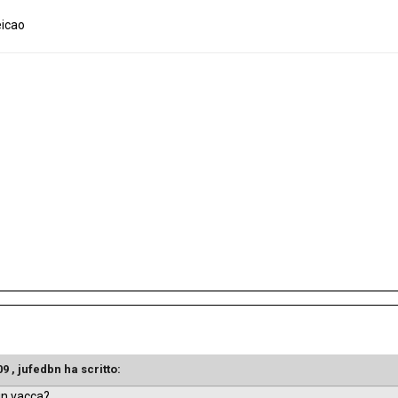
eicao
09 ,
jufedbn
ha scritto:
in vacca?