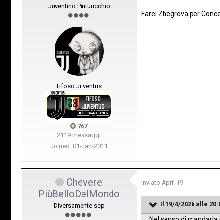
Juventino Pinturicchio
Farei Zhegrova per Conc
Tifoso Juventus
767
2119 messaggi
Joined: 01-Jan-2011
Chevere
Inviato
April 19
PiùBelloDelMondo
Il 19/4/2026 alle 20:
Diversamente scp
Nel senso di mandarla 