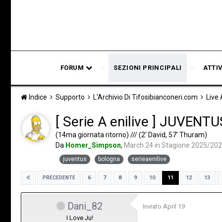
FORUM
SEZIONI PRINCIPALI
ATTI
Indice
Supporto
L'Archivio Di Tifosibianconeri.com
Live
[ Serie A enilive ] JUVEN
(14ma giornata ritorno) /// (2’ David, 57’ Thuram)
Da
Homer_Simpson
,
March 24
in
Stagione 2025/20
juventus
bologna
serieaenilive
6
7
8
9
10
11
12
13
PRECEDENTE
Dani_82
Inviato
April 19
I Love Ju!