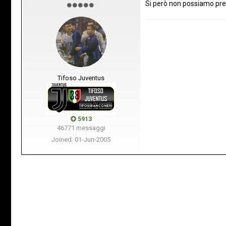
Si però non possiamo pren
Tifoso Juventus
5913
46771 messaggi
Joined: 01-Jun-2005