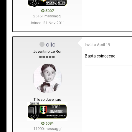
5007
25161 messaggi
Joined: 21-Nov-2011
clic
Inviato
April 19
Juventino Le Roi
Basta coincecao
Tifoso Juventus
6084
11900 messaggi