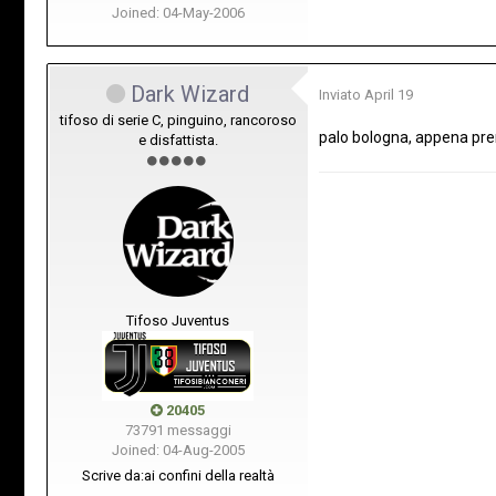
Joined: 04-May-2006
Dark Wizard
Inviato
April 19
tifoso di serie C, pinguino, rancoroso
palo bologna, appena pren
e disfattista.
Tifoso Juventus
20405
73791 messaggi
Joined: 04-Aug-2005
Scrive da:
ai confini della realtà