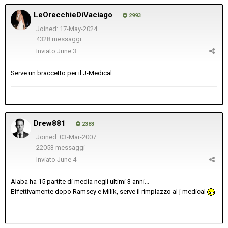
LeOrecchieDiVaciago
2993
Joined: 17-May-2024
4328 messaggi
Inviato
June 3
Serve un braccetto per il J-Medical
Drew881
2383
Joined: 03-Mar-2007
22053 messaggi
Inviato
June 4
Alaba ha 15 partite di media negli ultimi 3 anni...
Effettivamente dopo Ramsey e Milik, serve il rimpiazzo al j medical