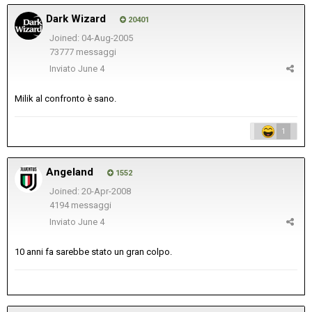
Dark Wizard
20401
Joined: 04-Aug-2005
73777 messaggi
Inviato
June 4
Milik al confronto è sano.
1
Angeland
1552
Joined: 20-Apr-2008
4194 messaggi
Inviato
June 4
10 anni fa sarebbe stato un gran colpo.