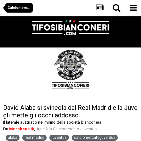
Calciomercato Juventus
David Alaba si svincola dal Real Madrid e la Juve
gli mette gli occhi addosso
Il laterale austriaco nel mirino della società bianconera
Da
Morpheus ©
,
June 2
in
Calciomercato Juventus
alaba
real madrid
juventus
calciomercato juventus