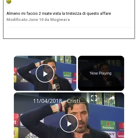
Almeno mi faccio 2 risate vista la tristezza di questo affare
Modificato
June 10
da Mugiwara
×
Now Playing
Play Video
×
11/04/2018 - Cristiano Ronaldo abbraccia Buffon dopo Real Madrid - Juventus 1-3: "Pedoname"
Play