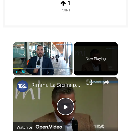
1
POINT
×
Now Playing
×
Play
Unmute
Fullscreen
Rimini. La Sicilia protagonista al Macfrut 2026. Ieri l’inaugurazione alla presenza del ministro Lo
Play
Watch on