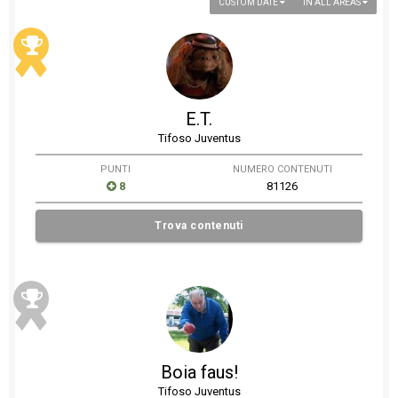
CUSTOM DATE
IN ALL AREAS
E.T.
Tifoso Juventus
PUNTI
NUMERO CONTENUTI
8
81126
Trova contenuti
Boia faus!
Tifoso Juventus