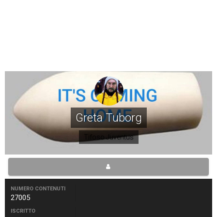
Greta Tuborg
Tifoso Juventus
NUMERO CONTENUTI
27005
ISCRITTO