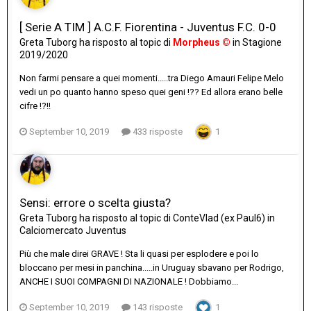
[ Serie A TIM ] A.C.F. Fiorentina - Juventus F.C. 0-0
Greta Tuborg
ha risposto al topic di
Morpheus ©
in
Stagione
2019/2020
Non farmi pensare a quei momenti.....tra Diego Amauri Felipe Melo
vedi un po quanto hanno speso quei geni !?? Ed allora erano belle
cifre !?!!
September 10, 2019
433 risposte
1
Sensi: errore o scelta giusta?
Greta Tuborg
ha risposto al topic di
ConteVlad (ex Paul6)
in
Calciomercato Juventus
Più che male direi GRAVE ! Sta li quasi per esplodere e poi lo
bloccano per mesi in panchina.....in Uruguay sbavano per Rodrigo,
ANCHE I SUOI COMPAGNI DI NAZIONALE ! Dobbiamo...
September 10, 2019
143 risposte
1