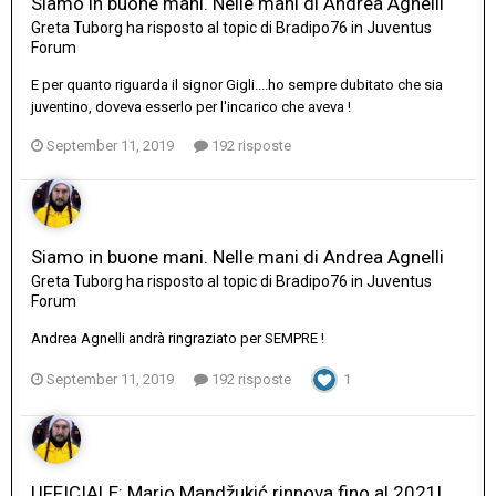
Siamo in buone mani. Nelle mani di Andrea Agnelli
Greta Tuborg
ha risposto al topic di
Bradipo76
in
Juventus
Forum
E per quanto riguarda il signor Gigli....ho sempre dubitato che sia
juventino, doveva esserlo per l'incarico che aveva !
September 11, 2019
192 risposte
Siamo in buone mani. Nelle mani di Andrea Agnelli
Greta Tuborg
ha risposto al topic di
Bradipo76
in
Juventus
Forum
Andrea Agnelli andrà ringraziato per SEMPRE !
September 11, 2019
192 risposte
1
UFFICIALE: Mario Mandžukić rinnova fino al 2021!