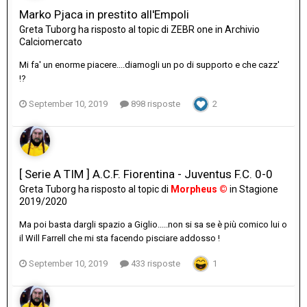
Marko Pjaca in prestito all'Empoli
Greta Tuborg
ha risposto al topic di
ZEBR one
in
Archivio
Calciomercato
Mi fa' un enorme piacere....diamogli un po di supporto e che cazz'
!?
September 10, 2019
898 risposte
2
[ Serie A TIM ] A.C.F. Fiorentina - Juventus F.C. 0-0
Greta Tuborg
ha risposto al topic di
Morpheus ©
in
Stagione
2019/2020
Ma poi basta dargli spazio a Giglio.....non si sa se è più comico lui o
il Will Farrell che mi sta facendo pisciare addosso !
September 10, 2019
433 risposte
1