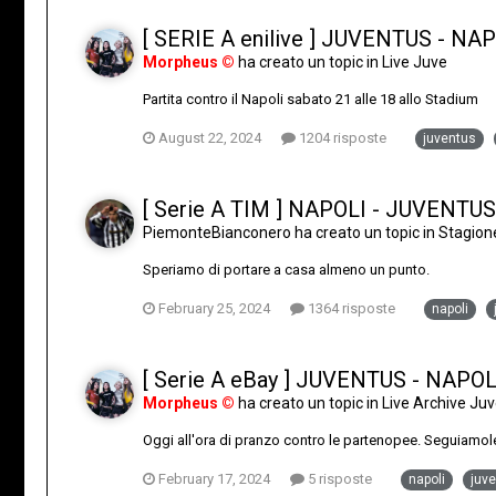
[ SERIE A enilive ] JUVENTUS - NAP
Morpheus ©
ha creato un topic in
Live Juve
Partita contro il Napoli sabato 21 alle 18 allo Stadium
August 22, 2024
1204 risposte
juventus
[ Serie A TIM ] NAPOLI - JUVENTUS
PiemonteBianconero
ha creato un topic in
Stagion
Speriamo di portare a casa almeno un punto.
February 25, 2024
1364 risposte
napoli
[ Serie A eBay ] JUVENTUS - NAPOL
Morpheus ©
ha creato un topic in
Live Archive J
Oggi all'ora di pranzo contro le partenopee. Seguiamol
February 17, 2024
5 risposte
napoli
juv