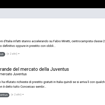
d’Italia infatti stanno accelerando su Fabio Miretti, centrocampista classe 20
o definitivo oppure in prestito con obbli...
(e 2 altri)
tus
grande del mercato della Juventus
omercato Juventus
ha rifiutato richieste di prestito gratuiti in Italia quindi se si arriva lì con qu
on è detto tutto Conceicao sembr...
(e 2 altri)
ventus