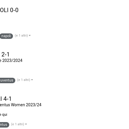
OLI 0-0
(e 1 altri)
napoli
 2-1
e 2023/2024
(e 1 altri)
juventus
I 4-1
uventus Women 2023/24
e qui
(e 1 altri)
entus