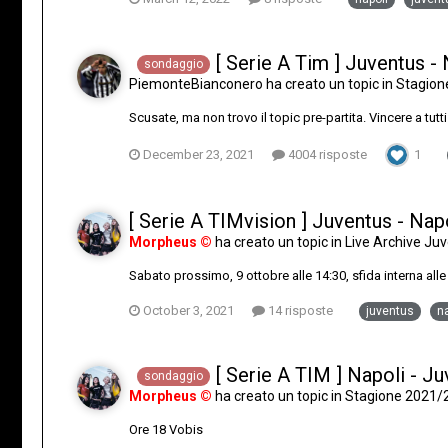
[ Serie A Tim ] Juventus -
sondaggio
PiemonteBianconero
ha creato un topic in
Stagion
Scusate, ma non trovo il topic pre-partita. Vincere a tutti 
December 23, 2021
4004 risposte
1
[ Serie A TIMvision ] Juventus - Nap
Morpheus ©
ha creato un topic in
Live Archive J
Sabato prossimo, 9 ottobre alle 14:30, sfida interna all
October 3, 2021
14 risposte
juventus
na
[ Serie A TIM ] Napoli - J
sondaggio
Morpheus ©
ha creato un topic in
Stagione 2021/
Ore 18 Vobis