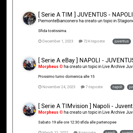
[ Serie A TIM ] JUVENTUS - NAPOLI
PiemonteBianconero
ha creato un topic in
Stagion
Sfida tostissima.
December 1, 2023
724 risposte
juventus
[ Serie A eBay ] NAPOLI - JUVENTU
Morpheus ©
ha creato un topic in
Live Archive J
Prossimo turno domenica alle 15
November 24, 2023
7 risposte
napoli
j
[ Serie A TIMvision ] Napoli - Juven
Morpheus ©
ha creato un topic in
Live Archive J
Sabato 19 alle ore 12:30 sfida alle partenopee
March 12, 2022
8 risposte
napoli
juven