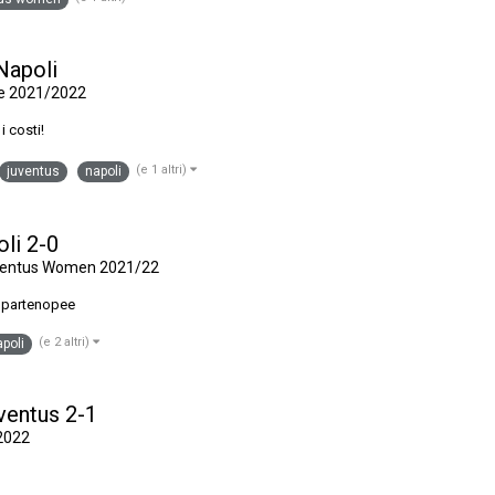
 Napoli
e 2021/2022
i costi!
(e 1 altri)
juventus
napoli
oli 2-0
uventus Women 2021/22
e partenopee
(e 2 altri)
poli
uventus 2-1
2022