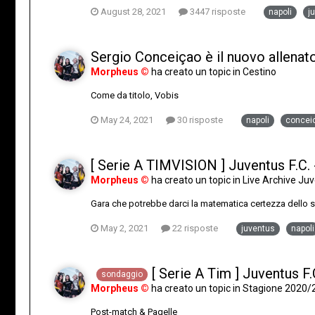
August 28, 2021
3447 risposte
napoli
j
Sergio Conceiçao è il nuovo allenat
Morpheus ©
ha creato un topic in
Cestino
Come da titolo, Vobis
May 24, 2021
30 risposte
napoli
concei
[ Serie A TIMVISION ] Juventus F.C.
Morpheus ©
ha creato un topic in
Live Archive J
Gara che potrebbe darci la matematica certezza dello scu
May 2, 2021
22 risposte
juventus
napoli
[ Serie A Tim ] Juventus F.
sondaggio
Morpheus ©
ha creato un topic in
Stagione 2020/
Post-match & Pagelle