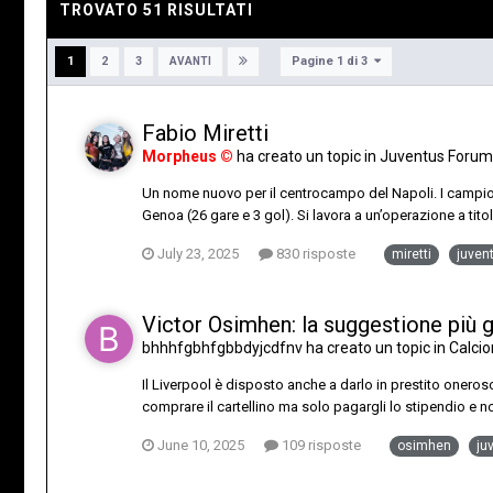
TROVATO 51 RISULTATI
Pagine 1 di 3
1
2
3
AVANTI
Fabio Miretti
Morpheus ©
ha creato un topic in
Juventus Forum
Un nome nuovo per il centrocampo del Napoli. I campioni 
Genoa (26 gare e 3 gol). Si lavora a un’operazione a titol
July 23, 2025
830 risposte
miretti
juven
Victor Osimhen: la suggestione più 
bhhhfgbhfgbbdyjcdfnv
ha creato un topic in
Calci
Il Liverpool è disposto anche a darlo in prestito oneroso 
comprare il cartellino ma solo pagargli lo stipendio e n
June 10, 2025
109 risposte
osimhen
ju