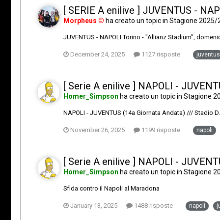
[ SERIE A enilive ] JUVENTUS - NAP
Morpheus ©
ha creato un topic in
Stagione 2025/
JUVENTUS - NAPOLI Torino - "Allianz Stadium", domenic
December 24, 2025
1127 risposte
juventus
[ Serie A enilive ] NAPOLI - JUVEN
Homer_Simpson
ha creato un topic in
Stagione 2
NAPOLI - JUVENTUS (14a Giornata Andata) /// Stadio D.
November 26, 2025
1199 risposte
napoli
[ Serie A enilive ] NAPOLI - JUVENTU
Homer_Simpson
ha creato un topic in
Stagione 2
Sfida contro il Napoli al Maradona
January 13, 2025
1488 risposte
napoli
j