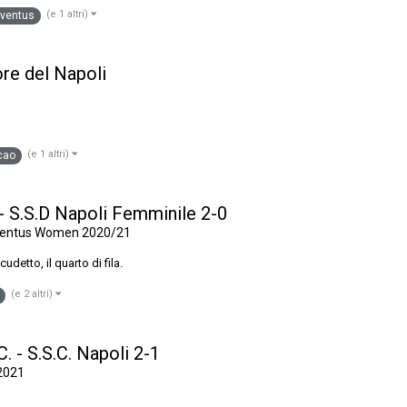
(e 1 altri)
uventus
ore del Napoli
(e 1 altri)
cao
 - S.S.D Napoli Femminile 2-0
uventus Women 2020/21
detto, il quarto di fila.
(e 2 altri)
C. - S.S.C. Napoli 2-1
2021