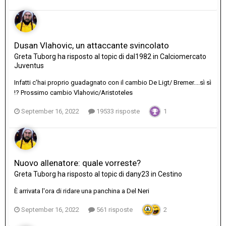
Dusan Vlahovic, un attaccante svincolato
Greta Tuborg
ha risposto al topic di
dal1982
in
Calciomercato
Juventus
Infatti c'hai proprio guadagnato con il cambio De Ligt/ Bremer....sì sì
!? Prossimo cambio Vlahovic/Aristoteles
September 16, 2022
19533 risposte
1
Nuovo allenatore: quale vorreste?
Greta Tuborg
ha risposto al topic di
dany23
in
Cestino
È arrivata l'ora di ridare una panchina a Del Neri
September 16, 2022
561 risposte
2