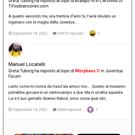
Greta Tuborg
ha risposto al topic di
Bradipo76
in
L'Archivio Di
Tifosibianconeri.com
A questo secondo me, una trentina d'anni fa, l'avrà inkulato un
nigeriano con la maglia della Juventus.....
September 14, 2022
26973 risposte
2
Manuel Locatelli
Greta Tuborg
ha risposto al topic di
Morpheus ©
in
Juventus
Forum
Lento come mi nonna da mezz'ala amico mio.... Questo al massimo
potrebbe giocare in un centrocampo a due. Ma in un'altra squadra.
Lui e il suo gemello diverso Rabiot, sono come quei cibi...
September 14, 2022
2859 risposte
1