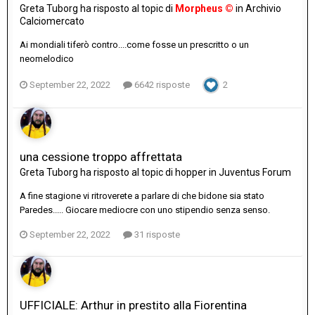
Greta Tuborg
ha risposto al topic di
Morpheus ©
in
Archivio
Calciomercato
Ai mondiali tiferò contro....come fosse un prescritto o un
neomelodico
September 22, 2022
6642 risposte
2
una cessione troppo affrettata
Greta Tuborg
ha risposto al topic di
hopper
in
Juventus Forum
A fine stagione vi ritroverete a parlare di che bidone sia stato
Paredes..... Giocare mediocre con uno stipendio senza senso.
September 22, 2022
31 risposte
UFFICIALE: Arthur in prestito alla Fiorentina