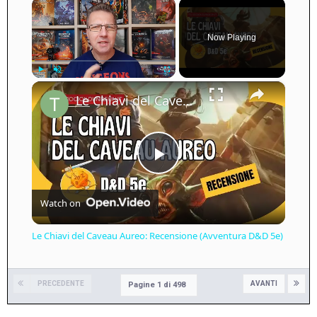
×
Now Playing
×
Play
Unmute
Fullscreen
Le Chiavi del Caveau Aureo: Recensione (Avventura D&D 5e)
Play
Watch on
Video
Le Chiavi del Caveau Aureo: Recensione (Avventura D&D 5e)
PRECEDENTE
AVANTI
Pagine 1 di 498