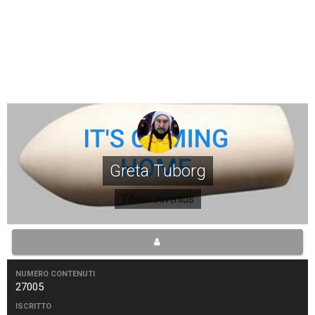
Greta Tuborg
Tifoso Juventus
NUMERO CONTENUTI
27005
ISCRITTO