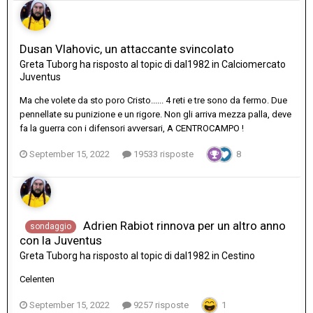
Dusan Vlahovic, un attaccante svincolato
Greta Tuborg
ha risposto al topic di
dal1982
in
Calciomercato
Juventus
Ma che volete da sto poro Cristo...... 4 reti e tre sono da fermo. Due
pennellate su punizione e un rigore. Non gli arriva mezza palla, deve
fa la guerra con i difensori avversari, A CENTROCAMPO !
September 15, 2022
19533 risposte
8
Adrien Rabiot rinnova per un altro anno
sondaggio
con la Juventus
Greta Tuborg
ha risposto al topic di
dal1982
in
Cestino
Celenten
September 15, 2022
9257 risposte
1