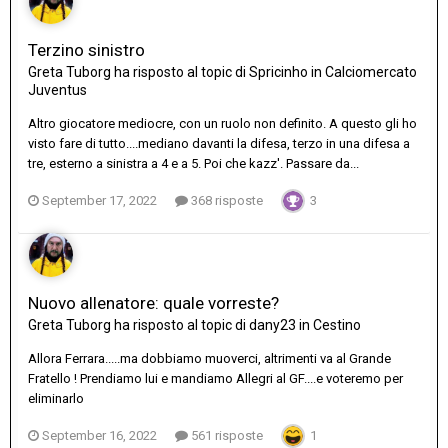
Terzino sinistro
Greta Tuborg
ha risposto al topic di
Spricinho
in
Calciomercato
Juventus
Altro giocatore mediocre, con un ruolo non definito. A questo gli ho
visto fare di tutto....mediano davanti la difesa, terzo in una difesa a
tre, esterno a sinistra a 4 e a 5. Poi che kazz'. Passare da...
September 17, 2022
368 risposte
3
Nuovo allenatore: quale vorreste?
Greta Tuborg
ha risposto al topic di
dany23
in
Cestino
Allora Ferrara.....ma dobbiamo muoverci, altrimenti va al Grande
Fratello ! Prendiamo lui e mandiamo Allegri al GF....e voteremo per
eliminarlo
September 16, 2022
561 risposte
1