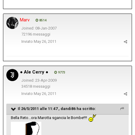
Marv
8514
Joined: 08-Jan-2007
72196 messaggi
Inviato
May 26, 2011
● Ale Cerry ●
9773
Joined: 23-Apr-2009
34518 messaggi
Inviato
May 26, 2011
Il 26/5/2011 alle 11:47 , dandi86 ha scritto:
Bella Reto...ora Marotta sgancia le Bombe!!!!