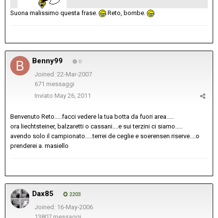
Suona malissimo questa frase.
Reto, bombe.
Benny99
0
Joined: 22-Mar-2007
671 messaggi
Inviato
May 26, 2011
Benvenuto Reto.....facci vedere la tua botta da fuori area.....
ora liechtsteiner, balzaretti o cassani....e sui terzini ci siamo.....
avendo solo il campionato.....terrei de ceglie e soerensen riserve....o
prenderei a. masiello
Dax85
2203
Joined: 16-May-2006
13807 messaggi