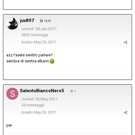
juv897
1615
Joined: 28-Jan-2011
5332 messaggi
Inviato
May 26, 2011
azz l'avete sentito parlare?
sembra di sentira elkann
SalentoBiancoNero5
0
Joined: 05-May-2011
55 messaggi
Inviato
May 26, 2011
per