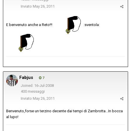
Inviato
May 26, 2011
E benvenuto anche a Reto!!!
:sventola:
Fabjus
7
Joined: 16-Jul-2008
400 messaggi
Inviato
May 26, 2011
Benvenuto,forse un terzino decente dai tempi di Zambrotta...In bocca
al lupo!