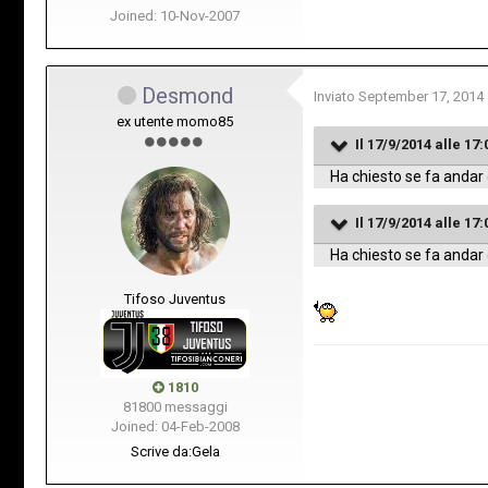
Joined: 10-Nov-2007
Desmond
Inviato
September 17, 2014
ex utente momo85
Il 17/9/2014 alle 17
Ha chiesto se fa andar
Il 17/9/2014 alle 17
Ha chiesto se fa andar
Tifoso Juventus
1810
81800 messaggi
Joined: 04-Feb-2008
Scrive da:
Gela