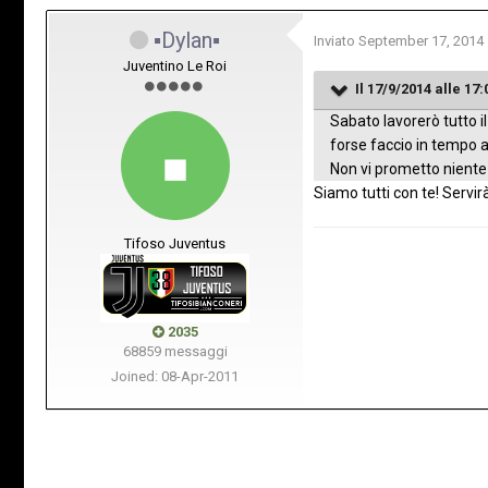
▪Dylan▪
Inviato
September 17, 2014
Juventino Le Roi
Il 17/9/2014 alle 17
Sabato lavorerò tutto il
forse faccio in tempo a 
Non vi prometto niente s
Siamo tutti con te! Servi
Tifoso Juventus
2035
68859 messaggi
Joined: 08-Apr-2011