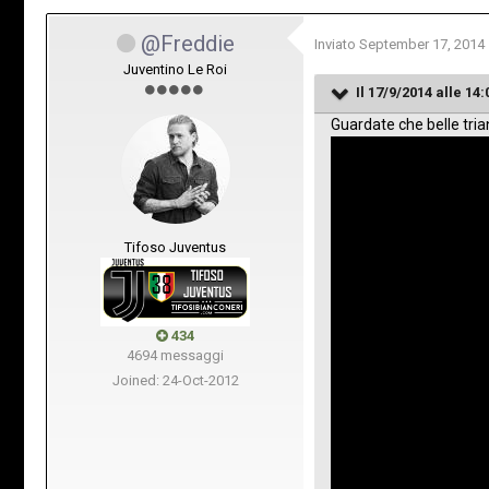
@Freddie
Inviato
September 17, 2014
Juventino Le Roi
Il 17/9/2014 alle 14
Guardate che belle tria
Tifoso Juventus
434
4694 messaggi
Joined: 24-Oct-2012