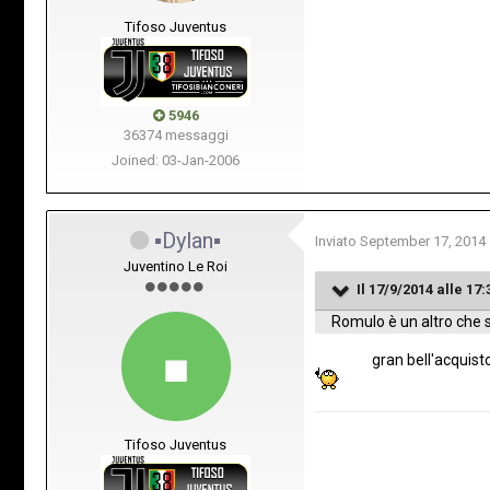
Tifoso Juventus
5946
36374 messaggi
Joined: 03-Jan-2006
▪Dylan▪
Inviato
September 17, 2014
Juventino Le Roi
Il 17/9/2014 alle 17:
Romulo è un altro che 
gran bell'acquist
Tifoso Juventus