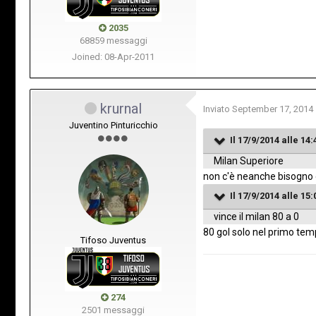
2035
68859 messaggi
Joined: 08-Apr-2011
krurnal
Inviato
September 17, 2014
Juventino Pinturicchio
Il 17/9/2014 alle 14
Milan Superiore
non c'è neanche bisogno d
Il 17/9/2014 alle 1
vince il milan 80 a 0
80 gol solo nel primo te
Tifoso Juventus
274
2501 messaggi