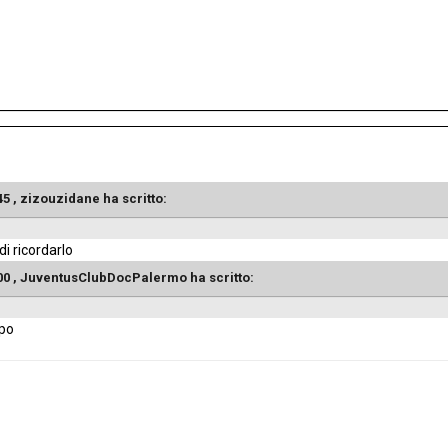
:45 , zizouzidane ha scritto:
i ricordarlo
5:00 , JuventusClubDocPalermo ha scritto:
mpo