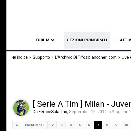
FORUM
SEZIONI PRINCIPALI
ATTI
Indice
Supporto
L'Archivio Di Tifosibianconeri.com
Live
[ Serie A Tim ] Milan - Juve
Da
FeroceSaladino
,
September 16, 2014
in
Stagione 
2
3
4
5
6
7
8
9
10
PRECEDENTE