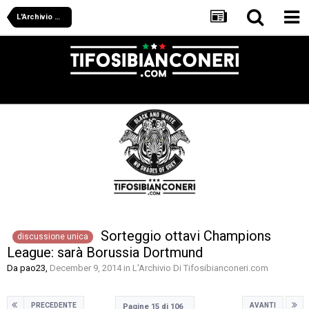
L'Archivio Di Tifosibianconeri.com
Sorteggio ottavi Champions
discussione unica
League: sarà Borussia Dortmund
Da
pao23
,
December 9, 2014
in
L'Archivio Di Tifosibianconeri.com
PRECEDENTE
AVANTI
Pagine 15 di 106