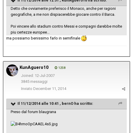
Il 11/12/2014 alle 12:51 , KunAguero10 ha scritto:
Detto che ovviamente preferisco il Monaco, anche per ragioni
geografiche, a me non dispiacerebbe giocare contro il Barca.
Poi vincere allo stadium contro Messi e compagni darebbe molte
piu certezze europee...
ma possiamo benissimo farlo in semifinale
KunAguero10
1258
Joined: 12-Jul-2007
3845 messaggi
Inviato
December 11, 2014
Il 11/12/2014 alle 10:41 , bernO ha scritto:
Preso dal forum blaugrana