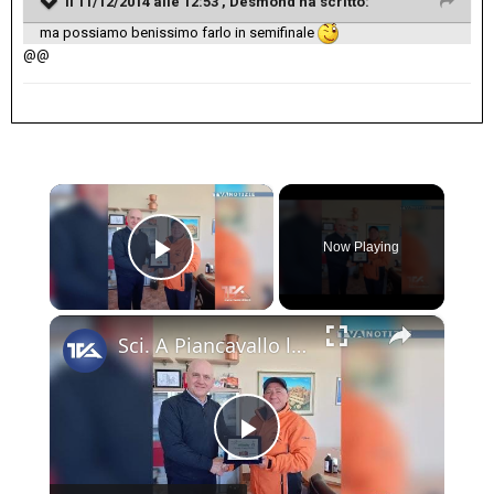
Il 11/12/2014 alle 12:53 , Desmond ha scritto:
ma possiamo benissimo farlo in semifinale
@@
×
Now Playing
Play Video
×
Sci. A Piancavallo le gare di "Coppa Sicilia 2026", "Coppa Adrano” e “Memorial Pippo Maccarrone". O
Play