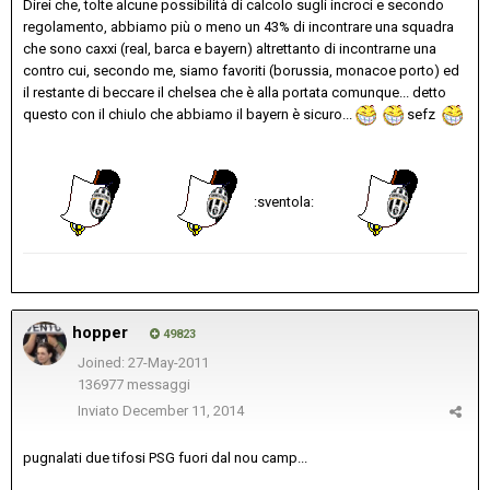
Direi che, tolte alcune possibilità di calcolo sugli incroci e secondo
regolamento, abbiamo più o meno un 43% di incontrare una squadra
che sono caxxi (real, barca e bayern) altrettanto di incontrarne una
contro cui, secondo me, siamo favoriti (borussia, monacoe porto) ed
il restante di beccare il chelsea che è alla portata comunque... detto
questo con il chiulo che abbiamo il bayern è sicuro...
sefz
:sventola:
hopper
49823
Joined: 27-May-2011
136977 messaggi
Inviato
December 11, 2014
pugnalati due tifosi PSG fuori dal nou camp...