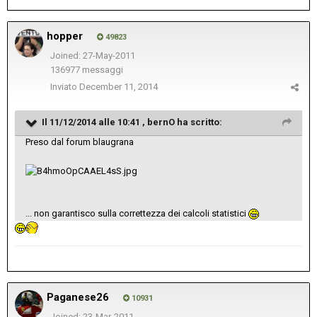
hopper
49823
Joined: 27-May-2011
136977 messaggi
Inviato
December 11, 2014
Il 11/12/2014 alle 10:41 , bernO ha scritto:
Preso dal forum blaugrana
... non garantisco sulla correttezza dei calcoli statistici
Paganese26
10931
Joined: 23-Mar-2011