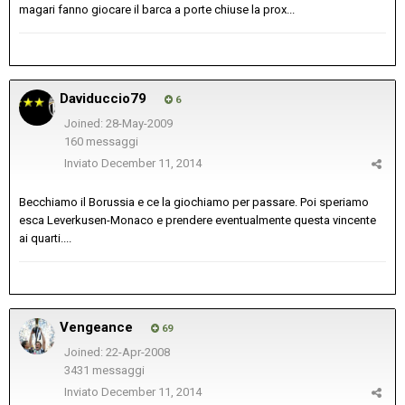
magari fanno giocare il barca a porte chiuse la prox...
Daviduccio79
6
Joined: 28-May-2009
160 messaggi
Inviato
December 11, 2014
Becchiamo il Borussia e ce la giochiamo per passare. Poi speriamo
esca Leverkusen-Monaco e prendere eventualmente questa vincente
ai quarti....
Vengeance
69
Joined: 22-Apr-2008
3431 messaggi
Inviato
December 11, 2014