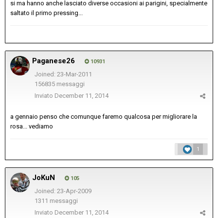
si ma hanno anche lasciato diverse occasioni ai parigini, specialmente
saltato il primo pressing...
Paganese26
10931
Joined: 23-Mar-2011
156835 messaggi
Inviato
December 11, 2014
a gennaio penso che comunque faremo qualcosa per migliorare la
rosa... vediamo
1
JoKuN
105
Joined: 23-Apr-2009
1311 messaggi
Inviato
December 11, 2014