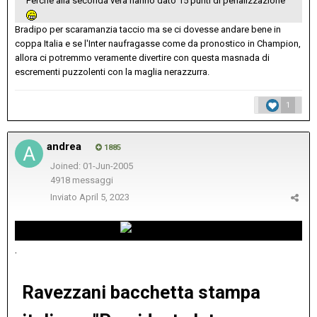
Perchè alla seconda vera hanno dato 15 punti di penalizzazione
Bradipo per scaramanzia taccio ma se ci dovesse andare bene in
coppa Italia e se l'Inter naufragasse come da pronostico in Champion,
allora ci potremmo veramente divertire con questa masnada di
escrementi puzzolenti con la maglia nerazzurra.
1
andrea
1885
Joined: 01-Jun-2005
4918 messaggi
Inviato
April 5, 2023
.
Ravezzani bacchetta stampa