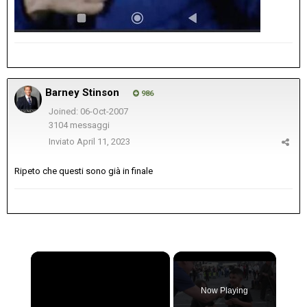
Barney Stinson
986
Joined: 06-Oct-2007
3104 messaggi
Inviato
April 11, 2023
Ripeto che questi sono già in finale
×
Now Playing