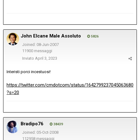
John Elcane Male Assoluto
5826
Joined: 08-Jun-2007
11900 messaggi
Inviato
April 3, 2023
Interisti porci incestuosi!
https://twitter.com/cmdotcom/status/1642799237045063680
?s=20
Bradipo76
38439
Joined: 05-Oct-2008
112958 messaggi