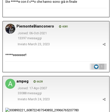
Ste *****e con il c**o che hanno sono già in finale
PiemonteBianconero
4081
Joined: 06-Oct-2021
13397 messaggi
Inviato
March 23, 2023
*****eeeeeee!!
1
ampeg
6628
Joined: 17-Apr-2007
33088 messaggi
Inviato
March 24, 2023