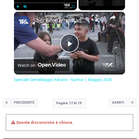
×
Play
Unmute
Fullscreen
Speciale Gemellaggio Adrano - Namur | Maggio 2026
Play
Watch on
Video
Speciale Gemellaggio Adrano - Namur | Maggio 2026
PRECEDENTE
AVANTI
Pagine 17 di 19
Questa discussione è chiusa.