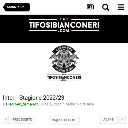
Archivio Off Juve
Inter - Stagione 2022/23
Da
Homer_Simpson
,
June 1, 2022
in
Archivio Off Juve
PRECEDENTE
AVANTI
Pagine 17 di 19