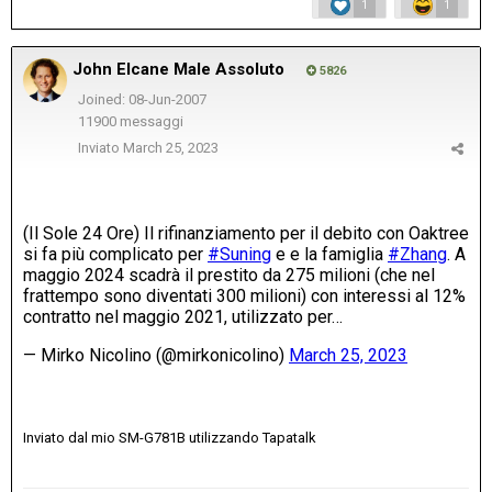
1
1
John Elcane Male Assoluto
5826
Joined: 08-Jun-2007
11900 messaggi
Inviato
March 25, 2023
Inviato dal mio SM-G781B utilizzando Tapatalk