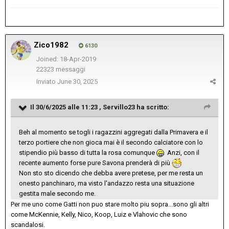
Zico1982
6130
Joined: 18-Apr-2019
22323 messaggi
Inviato
June 30, 2025
Il 30/6/2025 alle 11:23 ,
Servillo23
ha scritto:
Beh al momento se togli i ragazzini aggregati dalla Primavera e il
terzo portiere che non gioca mai è il secondo calciatore con lo
stipendio più basso di tutta la rosa comunque
Anzi, con il
recente aumento forse pure Savona prenderà di più
Non sto sto dicendo che debba avere pretese, per me resta un
onesto panchinaro, ma visto l'andazzo resta una situazione
gestita male secondo me.
Per me uno come Gatti non puo stare molto piu sopra...sono gli altri
come McKennie, Kelly, Nico, Koop, Luiz e Vlahovic che sono
scandalosi.