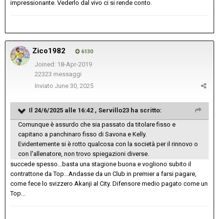
impressionante. Vederlo dal vivo ci si rende conto.
Zico1982
6130
Joined: 18-Apr-2019
22323 messaggi
Inviato
June 30, 2025
Il 24/6/2025 alle 16:42 ,
Servillo23
ha scritto:
Comunque è assurdo che sia passato da titolare fisso e
capitano a panchinaro fisso di Savona e Kelly.
Evidentemente si è rotto qualcosa con la società per il rinnovo o
con l'allenatore, non trovo spiegazioni diverse.
succede spesso...basta una stagione buona e vogliono subito il
contrattone da Top...Andasse da un Club in premier a farsi pagare,
come fece lo svizzero Akanji al City. Difensore medio pagato come un
Top...