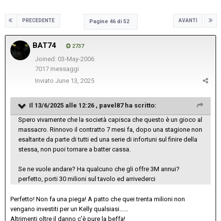
PRECEDENTE
AVANTI
Pagine 46 di 52
BAT74
2737
Joined: 03-May-2006
7017 messaggi
Inviato
June 13, 2025
Il 13/6/2025 alle 12:26 ,
pavel87
ha scritto:
Spero vivamente che la società capisca che questo è un gioco al
massacro. Rinnovo il contratto 7 mesi fa, dopo una stagione non
esaltante da parte di tutti ed una serie di infortuni sul finire della
stessa, non puoi tornare a batter cassa.
Se ne vuole andare? Ha qualcuno che gli offre 3M annui?
perfetto, porti 30 milioni sul tavolo ed arrivederci
Perfetto! Non fa una piega! A patto che quei trenta milioni non
vengano investiti per un Kelly qualsiasi……
Altrimenti oltre il danno c’è pure la beffa!