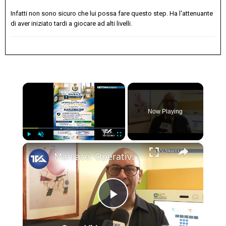
Infatti non sono sicuro che lui possa fare questo step. Ha l'attenuante
di aver iniziato tardi a giocare ad alti livelli.
×
Now Playing
×
Play
Unmute
Fullscreen
Maniace. Operativo al Comune lo Sportello Virtuale del Centro per l’impiego
Play