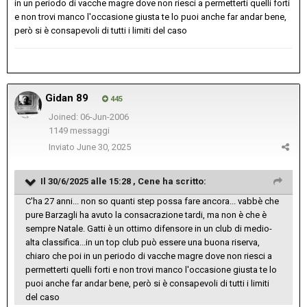
in un periodo di vacche magre dove non riesci a permetterti quelli forti
e non trovi manco l'occasione giusta te lo puoi anche far andar bene,
però si è consapevoli di tutti i limiti del caso
Gidan 89
445
Joined: 06-Jun-2006
1149 messaggi
Inviato
June 30, 2025
Il 30/6/2025 alle 15:28 ,
Cene
ha scritto:
C'ha 27 anni... non so quanti step possa fare ancora... vabbè che
pure Barzagli ha avuto la consacrazione tardi, ma non è che è
sempre Natale. Gatti è un ottimo difensore in un club di medio-
alta classifica...in un top club può essere una buona riserva,
chiaro che poi in un periodo di vacche magre dove non riesci a
permetterti quelli forti e non trovi manco l'occasione giusta te lo
puoi anche far andar bene, però si è consapevoli di tutti i limiti
del caso