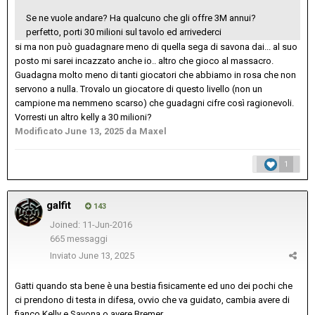
Se ne vuole andare? Ha qualcuno che gli offre 3M annui?
perfetto, porti 30 milioni sul tavolo ed arrivederci
si ma non può guadagnare meno di quella sega di savona dai... al suo
posto mi sarei incazzato anche io.. altro che gioco al massacro.
Guadagna molto meno di tanti giocatori che abbiamo in rosa che non
servono a nulla. Trovalo un giocatore di questo livello (non un
campione ma nemmeno scarso) che guadagni cifre così ragionevoli.
Vorresti un altro kelly a 30 milioni?
Modificato
June 13, 2025
da Maxel
1
galfit
143
Joined: 11-Jun-2016
665 messaggi
Inviato
June 13, 2025
Gatti quando sta bene è una bestia fisicamente ed uno dei pochi che
ci prendono di testa in difesa, ovvio che va guidato, cambia avere di
fianco Kelly e Savona o avere Bremer....