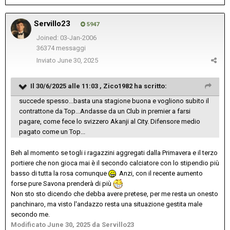
Servillo23
5947
Joined: 03-Jan-2006
36374 messaggi
Inviato
June 30, 2025
Il 30/6/2025 alle 11:03 ,
Zico1982
ha scritto:
succede spesso...basta una stagione buona e vogliono subito il
contrattone da Top...Andasse da un Club in premier a farsi
pagare, come fece lo svizzero Akanji al City. Difensore medio
pagato come un Top...
Beh al momento se togli i ragazzini aggregati dalla Primavera e il terzo
portiere che non gioca mai è il secondo calciatore con lo stipendio più
basso di tutta la rosa comunque
Anzi, con il recente aumento
forse pure Savona prenderà di più
Non sto sto dicendo che debba avere pretese, per me resta un onesto
panchinaro, ma visto l'andazzo resta una situazione gestita male
secondo me.
Modificato
June 30, 2025
da Servillo23