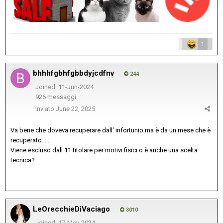
1
bhhhfgbhfgbbdyjcdfnv
244
Joined: 11-Jun-2024
926 messaggi
Inviato
June 22, 2025
Va bene che doveva recuperare dall' infortunio ma è da un mese che è
recuperato.....
Viene escluso dall 11 titolare per motivi fisici o è anche una scelta
tecnica?
LeOrecchieDiVaciago
3010
Joined: 17-May-2024