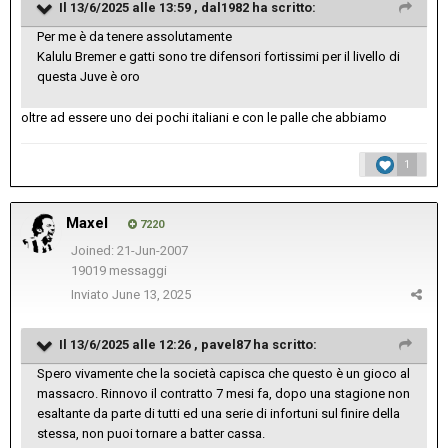
Il 13/6/2025 alle 13:59 ,
dal1982
ha scritto:
Per me è da tenere assolutamente
Kalulu Bremer e gatti sono tre difensori fortissimi per il livello di
questa Juve è oro
oltre ad essere uno dei pochi italiani e con le palle che abbiamo
1
Maxel
7220
Joined: 21-Jun-2007
19019 messaggi
Inviato
June 13, 2025
Il 13/6/2025 alle 12:26 ,
pavel87
ha scritto:
Spero vivamente che la società capisca che questo è un gioco al
massacro. Rinnovo il contratto 7 mesi fa, dopo una stagione non
esaltante da parte di tutti ed una serie di infortuni sul finire della
stessa, non puoi tornare a batter cassa.